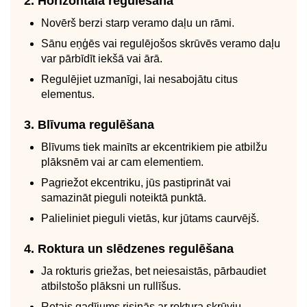
2. Horizontālā regulēšana
Novērš berzi starp veramo daļu un rāmi.
Sānu eņģēs vai regulējošos skrūvēs veramo daļu
var pārbīdīt iekšā vai ārā.
Regulējiet uzmanīgi, lai nesabojātu citus
elementus.
3. Blīvuma regulēšana
Blīvums tiek mainīts ar ekcentrikiem pie atbilžu
plāksnēm vai ar cam elementiem.
Pagriežot ekcentriku, jūs pastiprināt vai
samazināt pieguli noteiktā punktā.
Palieliniet pieguli vietās, kur jūtams caurvējš.
4. Roktura un slēdzenes regulēšana
Ja rokturis griežas, bet neiesaistās, pārbaudiet
atbilstošo plāksni un rullīšus.
Retais gadījums risinās ar roktura skrūvju