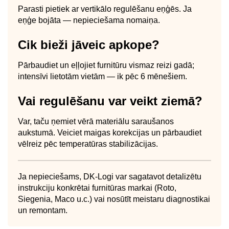
Parasti pietiek ar vertikālo regulēšanu eņģēs. Ja
eņģe bojāta — nepieciešama nomaiņa.
Cik bieži jāveic apkope?
Pārbaudiet un eļļojiet furnitūru vismaz reizi gadā;
intensīvi lietotām vietām — ik pēc 6 mēnešiem.
Vai regulēšanu var veikt ziemā?
Var, taču ņemiet vērā materiālu saraušanos
aukstumā. Veiciet maigas korekcijas un pārbaudiet
vēlreiz pēc temperatūras stabilizācijas.
Ja nepieciešams, DK-Logi var sagatavot detalizētu
instrukciju konkrētai furnitūras markai (Roto,
Siegenia, Maco u.c.) vai nosūtīt meistaru diagnostikai
un remontam.