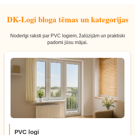
DK-Logi bloga tēmas un kategorijas
Noderīgi raksti par PVC logiem, žalūzijām un praktiski
padomi jūsu mājai.
PVC logi