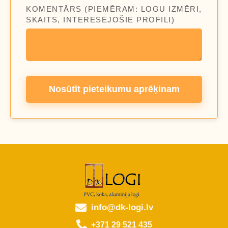
KOMENTĀRS (PIEMĒRAM: LOGU IZMĒRI,
SKAITS, INTERESĒJOŠIE PROFILI)
Nosūtīt pieteikumu aprēķinam
info@dk-logi.lv
+371 29 521 435