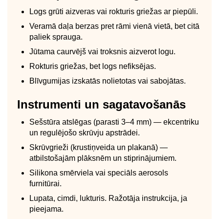
Logs grūti aizveras vai rokturis griežas ar piepūli.
Veramā daļa berzas pret rāmi vienā vietā, bet citā
paliek sprauga.
Jūtama caurvējš vai troksnis aizverot logu.
Rokturis griežas, bet logs nefiksējas.
Blīvgumijas izskatās nolietotas vai sabojātas.
Instrumenti un sagatavošanās
Sešstūra atslēgas (parasti 3–4 mm) — ekcentriku
un regulējošo skrūvju apstrādei.
Skrūvgrieži (krustiņveida un plakanā) —
atbilstošajām plāksnēm un stiprinājumiem.
Silikona smērviela vai speciāls aerosols
furnitūrai.
Lupata, cimdi, lukturis. Ražotāja instrukcija, ja
pieejama.