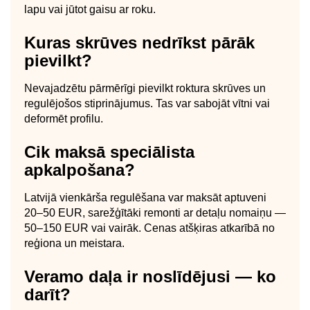
lapu vai jūtot gaisu ar roku.
Kuras skrūves nedrīkst pārāk
pievilkt?
Nevajadzētu pārmērīgi pievilkt roktura skrūves un
regulējošos stiprinājumus. Tas var sabojāt vītni vai
deformēt profilu.
Cik maksā speciālista
apkalpošana?
Latvijā vienkārša regulēšana var maksāt aptuveni
20–50 EUR, sarežģītāki remonti ar detaļu nomaiņu —
50–150 EUR vai vairāk. Cenas atšķiras atkarībā no
reģiona un meistara.
Veramo daļa ir noslīdējusi — ko
darīt?