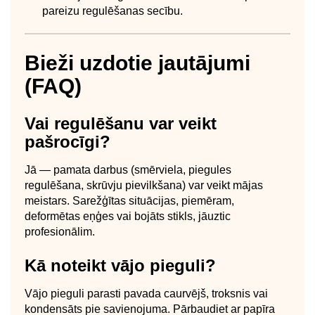
pareizu regulēšanas secību.
Bieži uzdotie jautājumi
(FAQ)
Vai regulēšanu var veikt
pašrocīgi?
Jā — pamata darbus (smērviela, piegules
regulēšana, skrūvju pievilkšana) var veikt mājas
meistars. Sarežģītas situācijas, piemēram,
deformētas eņģes vai bojāts stikls, jāuztic
profesionālim.
Kā noteikt vājo pieguli?
Vājo pieguli parasti pavada caurvējš, troksnis vai
kondensāts pie savienojuma. Pārbaudiet ar papīra