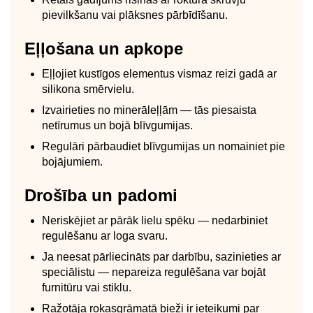
pievilkšanu vai plāksnes pārbīdīšanu.
Eļļošana un apkope
Eļļojiet kustīgos elementus vismaz reizi gadā ar
silikona smērvielu.
Izvairieties no minerāleļļām — tās piesaista
netīrumus un bojā blīvgumijas.
Regulāri pārbaudiet blīvgumijas un nomainiet pie
bojājumiem.
Drošība un padomi
Neriskējiet ar pārāk lielu spēku — nedarbiniet
regulēšanu ar loga svaru.
Ja neesat pārliecināts par darbību, sazinieties ar
speciālistu — nepareiza regulēšana var bojāt
furnitūru vai stiklu.
Ražotāja rokasgrāmatā bieži ir ieteikumi par