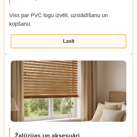
Viss par PVC logu izvēli, uzstādīšanu un
kopšanu.
Lasīt
Žalūzijas un aksesuāri