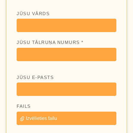
JŪSU VĀRDS
JŪSU TĀLRUŅA NUMURS *
JŪSU E-PASTS
FAILS
Izvēlieties failu