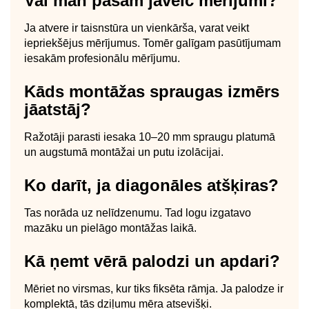
Vai man pašam jāveic mērījumi?
Ja atvere ir taisnstūra un vienkārša, varat veikt
iepriekšējus mērījumus. Tomēr galīgam pasūtījumam
iesakām profesionālu mērījumu.
Kāds montāžas spraugas izmērs
jāatstāj?
Ražotāji parasti iesaka 10–20 mm spraugu platumā
un augstumā montāžai un putu izolācijai.
Ko darīt, ja diagonāles atšķiras?
Tas norāda uz nelīdzenumu. Tad logu izgatavo
mazāku un pielāgo montāžas laikā.
Kā ņemt vērā palodzi un apdari?
Mēriet no virsmas, kur tiks fiksēta rāmja. Ja palodze ir
komplektā, tās dziļumu mēra atsevišķi.