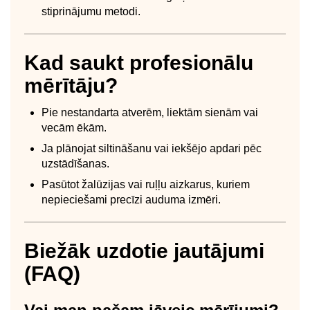
stiprinājumu metodi.
Kad saukt profesionālu
mērītāju?
Pie nestandarta atverēm, liektām sienām vai
vecām ēkām.
Ja plānojat siltināšanu vai iekšējo apdari pēc
uzstādīšanas.
Pasūtot žalūzijas vai ruļļu aizkarus, kuriem
nepieciešami precīzi auduma izmēri.
Biežāk uzdotie jautājumi
(FAQ)