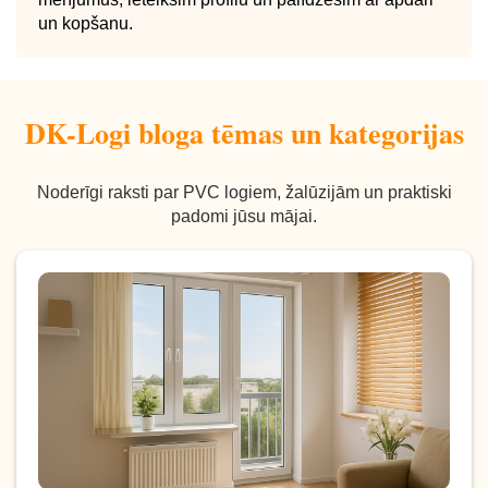
un kopšanu.
DK-Logi bloga tēmas un kategorijas
Noderīgi raksti par PVC logiem, žalūzijām un praktiski
padomi jūsu mājai.