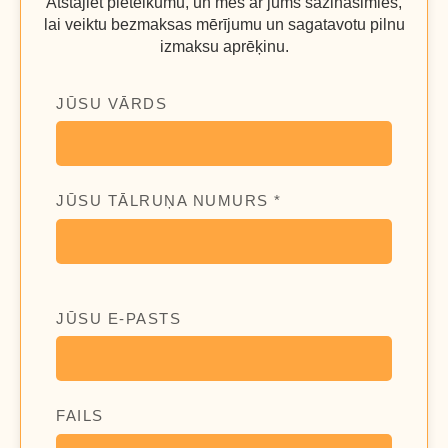
Atstājiet pieteikumu, un mēs ar jums sazināsimies,
lai veiktu bezmaksas mērījumu un sagatavotu pilnu
izmaksu aprēķinu.
JŪSU VĀRDS
JŪSU TĀLRUŅA NUMURS *
JŪSU E-PASTS
FAILS