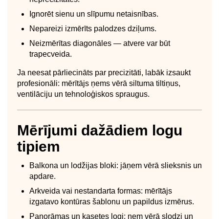
Ignorēt sienu un slīpumu netaisnības.
Nepareizi izmērīts palodzes dziļums.
Neizmērītas diagonāles — atvere var būt
trapecveida.
Ja neesat pārliecināts par precizitāti, labāk izsaukt
profesionāli: mērītājs ņems vērā siltuma tiltiņus,
ventilāciju un tehnoloģiskos spraugus.
Mērījumi dažādiem logu
tipiem
Balkona un lodžijas bloki: jāņem vērā slieksnis un
apdare.
Arkveida vai nestandarta formas: mērītājs
izgatavo kontūras šablonu un papildus izmērus.
Panorāmas un kasetes logi: ņem vērā slodzi un