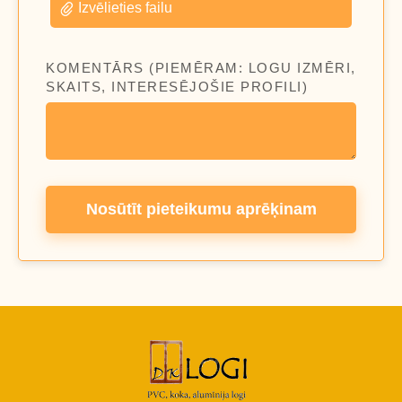
Izvēlieties failu
KOMENTĀRS (PIEMĒRAM: LOGU IZMĒRI,
SKAITS, INTERESĒJOŠIE PROFILI)
Nosūtīt pieteikumu aprēķinam