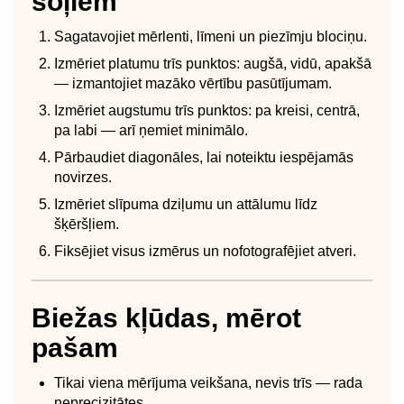
soļiem
Sagatavojiet mērlenti, līmeni un piezīmju blociņu.
Izmēriet platumu trīs punktos: augšā, vidū, apakšā
— izmantojiet mazāko vērtību pasūtījumam.
Izmēriet augstumu trīs punktos: pa kreisi, centrā,
pa labi — arī ņemiet minimālo.
Pārbaudiet diagonāles, lai noteiktu iespējamās
novirzes.
Izmēriet slīpuma dziļumu un attālumu līdz
šķēršļiem.
Fiksējiet visus izmērus un nofotografējiet atveri.
Biežas kļūdas, mērot
pašam
Tikai viena mērījuma veikšana, nevis trīs — rada
neprecizitātes.