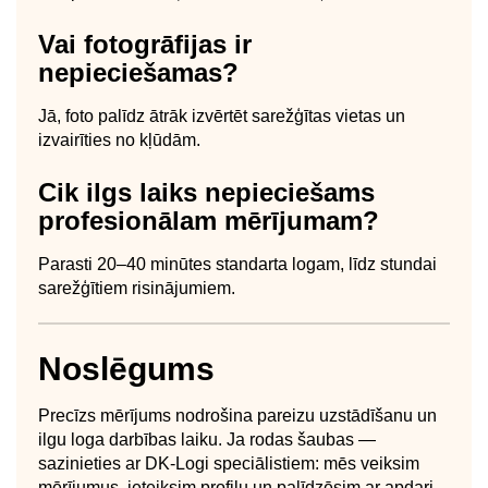
Vai fotogrāfijas ir
nepieciešamas?
Jā, foto palīdz ātrāk izvērtēt sarežģītas vietas un
izvairīties no kļūdām.
Cik ilgs laiks nepieciešams
profesionālam mērījumam?
Parasti 20–40 minūtes standarta logam, līdz stundai
sarežģītiem risinājumiem.
Noslēgums
Precīzs mērījums nodrošina pareizu uzstādīšanu un
ilgu loga darbības laiku. Ja rodas šaubas —
sazinieties ar DK-Logi speciālistiem: mēs veiksim
mērījumus, ieteiksim profilu un palīdzēsim ar apdari