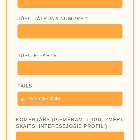
JŪSU TĀLRUŅA NUMURS *
JŪSU E-PASTS
FAILS
Izvēlieties failu
KOMENTĀRS (PIEMĒRAM: LOGU IZMĒRI,
SKAITS, INTERESĒJOŠIE PROFILI)