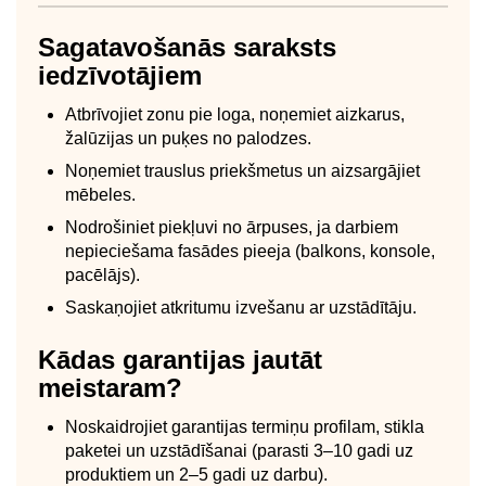
Sagatavošanās saraksts
iedzīvotājiem
Atbrīvojiet zonu pie loga, noņemiet aizkarus,
žalūzijas un puķes no palodzes.
Noņemiet trauslus priekšmetus un aizsargājiet
mēbeles.
Nodrošiniet piekļuvi no ārpuses, ja darbiem
nepieciešama fasādes pieeja (balkons, konsole,
pacēlājs).
Saskaņojiet atkritumu izvešanu ar uzstādītāju.
Kādas garantijas jautāt
meistaram?
Noskaidrojiet garantijas termiņu profilam, stikla
paketei un uzstādīšanai (parasti 3–10 gadi uz
produktiem un 2–5 gadi uz darbu).