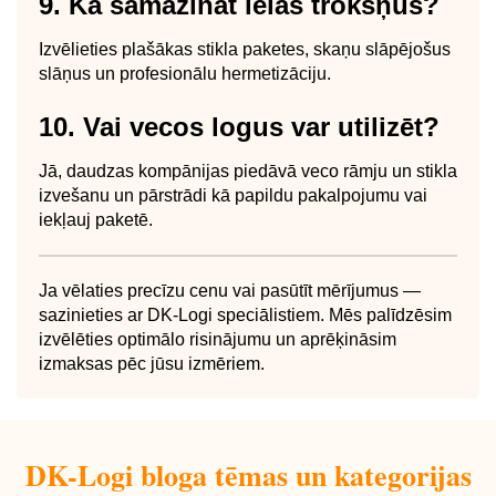
9. Kā samazināt ielas trokšņus?
Izvēlieties plašākas stikla paketes, skaņu slāpējošus
slāņus un profesionālu hermetizāciju.
10. Vai vecos logus var utilizēt?
Jā, daudzas kompānijas piedāvā veco rāmju un stikla
izvešanu un pārstrādi kā papildu pakalpojumu vai
iekļauj paketē.
Ja vēlaties precīzu cenu vai pasūtīt mērījumus —
sazinieties ar DK‑Logi speciālistiem. Mēs palīdzēsim
izvēlēties optimālo risinājumu un aprēķināsim
izmaksas pēc jūsu izmēriem.
DK-Logi bloga tēmas un kategorijas