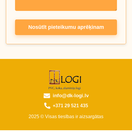
Nosūtīt pieteikumu aprēķinam
info@dk-logi.lv
+371 29 521 435
2025 © Visas tiesības ir aizsargātas