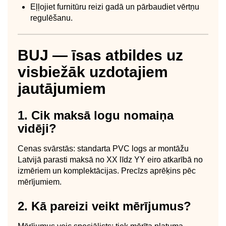
Eļļojiet furnitūru reizi gadā un pārbaudiet vērtņu
regulēšanu.
BUJ — īsas atbildes uz
visbiežāk uzdotajiem
jautājumiem
1. Cik maksā logu nomaiņa
vidēji?
Cenas svārstās: standarta PVC logs ar montāžu
Latvijā parasti maksā no XX līdz YY eiro atkarībā no
izmēriem un komplektācijas. Precīzs aprēķins pēc
mērījumiem.
2. Kā pareizi veikt mērījumus?