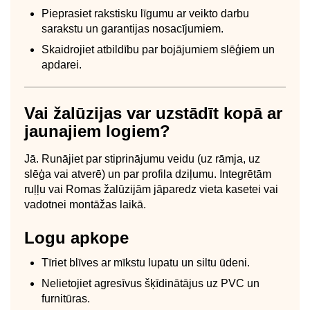
Pieprasiet rakstisku līgumu ar veikto darbu
sarakstu un garantijas nosacījumiem.
Skaidrojiet atbildību par bojājumiem slēģiem un
apdarei.
Vai žalūzijas var uzstādīt kopā ar
jaunajiem logiem?
Jā. Runājiet par stiprinājumu veidu (uz rāmja, uz
slēģa vai atverē) un par profila dziļumu. Integrētām
ruļļu vai Romas žalūzijām jāparedz vieta kasetei vai
vadotnei montāžas laikā.
Logu apkope
Tīriet blīves ar mīkstu lupatu un siltu ūdeni.
Nelietojiet agresīvus šķīdinātājus uz PVC un
furnitūras.