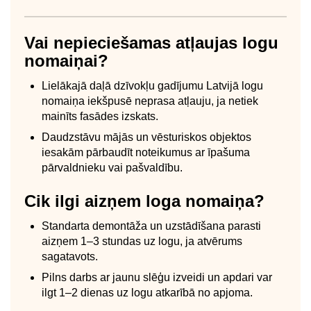
Vai nepieciešamas atļaujas logu
nomaiņai?
Lielākajā daļā dzīvokļu gadījumu Latvijā logu
nomaiņa iekšpusē neprasa atļauju, ja netiek
mainīts fasādes izskats.
Daudzstāvu mājās un vēsturiskos objektos
iesakām pārbaudīt noteikumus ar īpašuma
pārvaldnieku vai pašvaldību.
Cik ilgi aizņem loga nomaiņa?
Standarta demontāža un uzstādīšana parasti
aizņem 1–3 stundas uz logu, ja atvērums
sagatavots.
Pilns darbs ar jaunu slēģu izveidi un apdari var
ilgt 1–2 dienas uz logu atkarībā no apjoma.