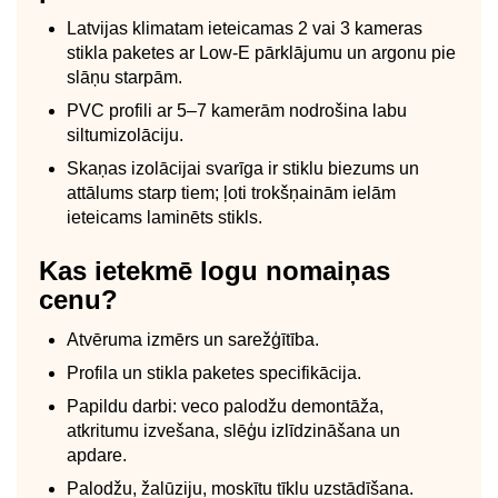
Latvijas klimatam ieteicamas 2 vai 3 kameras
stikla paketes ar Low‑E pārklājumu un argonu pie
slāņu starpām.
PVC profili ar 5–7 kamerām nodrošina labu
siltumizolāciju.
Skaņas izolācijai svarīga ir stiklu biezums un
attālums starp tiem; ļoti trokšņainām ielām
ieteicams laminēts stikls.
Kas ietekmē logu nomaiņas
cenu?
Atvēruma izmērs un sarežģītība.
Profila un stikla paketes specifikācija.
Papildu darbi: veco palodžu demontāža,
atkritumu izvešana, slēģu izlīdzināšana un
apdare.
Palodžu, žalūziju, moskītu tīklu uzstādīšana.