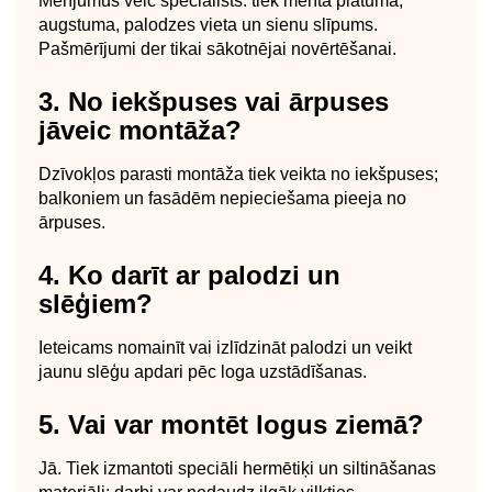
Mērījumus veic speciālists: tiek mērīta platuma,
augstuma, palodzes vieta un sienu slīpums.
Pašmērījumi der tikai sākotnējai novērtēšanai.
3. No iekšpuses vai ārpuses
jāveic montāža?
Dzīvokļos parasti montāža tiek veikta no iekšpuses;
balkoniem un fasādēm nepieciešama pieeja no
ārpuses.
4. Ko darīt ar palodzi un
slēģiem?
Ieteicams nomainīt vai izlīdzināt palodzi un veikt
jaunu slēģu apdari pēc loga uzstādīšanas.
5. Vai var montēt logus ziemā?
Jā. Tiek izmantoti speciāli hermētiķi un siltināšanas