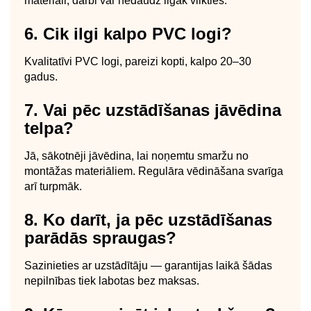
materiāli; darbi var nedaudz ilgāk vilkties.
6. Cik ilgi kalpo PVC logi?
Kvalitatīvi PVC logi, pareizi kopti, kalpo 20–30
gadus.
7. Vai pēc uzstādīšanas jāvēdina
telpa?
Jā, sākotnēji jāvēdina, lai noņemtu smaržu no
montāžas materiāliem. Regulāra vēdināšana svarīga
arī turpmāk.
8. Ko darīt, ja pēc uzstādīšanas
parādās spraugas?
Sazinieties ar uzstādītāju — garantijas laikā šādas
nepilnības tiek labotas bez maksas.