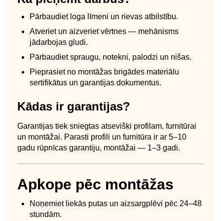
Pārbaudiet loga līmeni un rievas atbilstību.
Atveriet un aizveriet vērtnes — mehānisms
jādarbojas gludi.
Pārbaudiet spraugu, notekni, palodzi un nišas.
Pieprasiet no montāžas brigādes materiālu
sertifikātus un garantijas dokumentus.
Kādas ir garantijas?
Garantijas tiek sniegtas atsevišķi profilam, furnitūrai
un montāžai. Parasti profili un furnitūra ir ar 5–10
gadu rūpnīcas garantiju, montāžai — 1–3 gadi.
Apkope pēc montāžas
Noņemiet liekās putas un aizsargplēvi pēc 24–48
stundām.