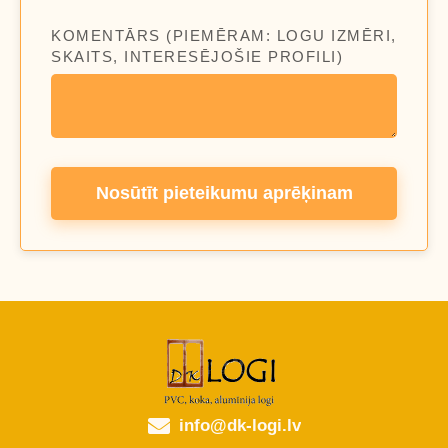
KOMENTĀRS (PIEMĒRAM: LOGU IZMĒRI,
SKAITS, INTERESĒJOŠIE PROFILI)
Nosūtīt pieteikumu aprēķinam
info@dk-logi.lv