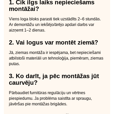
1. Cik ilgs laiks nepieciešams
montāžai?
Viens loga bloks parasti tiek uzstādīts 2–6 stundās.
Ar demontāžu un iekšējo/ārējo apdari darbs var
aizņemt 1–2 dienas.
2. Vai logus var montēt ziemā?
Jā, ziemas montāža ir iespējama, bet nepieciešami
atbilstoši materiāli un tehnoloģija, piemēram, ziemas
putas.
3. Ko darīt, ja pēc montāžas jūt
caurvēju?
Pārbaudiet furnitūras regulāciju un vērtnes
piespiedumu. Ja problēma saistīta ar spraugu,
jāvēršas pie montāžas brigādes.