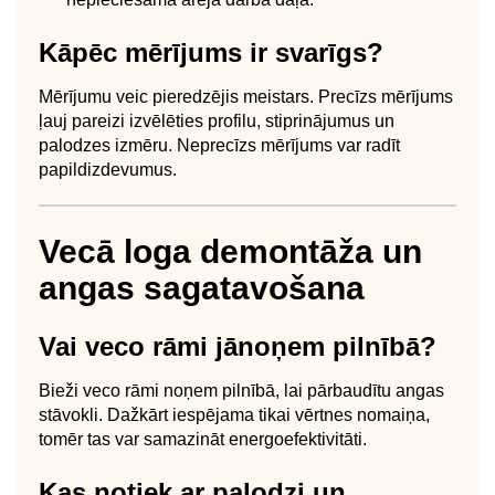
Kāpēc mērījums ir svarīgs?
Mērījumu veic pieredzējis meistars. Precīzs mērījums
ļauj pareizi izvēlēties profilu, stiprinājumus un
palodzes izmēru. Neprecīzs mērījums var radīt
papildizdevumus.
Vecā loga demontāža un
angas sagatavošana
Vai veco rāmi jānoņem pilnībā?
Bieži veco rāmi noņem pilnībā, lai pārbaudītu angas
stāvokli. Dažkārt iespējama tikai vērtnes nomaiņa,
tomēr tas var samazināt energoefektivitāti.
Kas notiek ar palodzi un