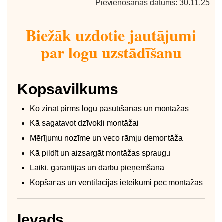
Pievienošanas datums: 30.11.25
Biežāk uzdotie jautājumi
par logu uzstādīšanu
Kopsavilkums
Ko zināt pirms logu pasūtīšanas un montāžas
Kā sagatavot dzīvokli montāžai
Mērījumu nozīme un veco rāmju demontāža
Kā pildīt un aizsargāt montāžas spraugu
Laiki, garantijas un darbu pieņemšana
Kopšanas un ventilācijas ieteikumi pēc montāžas
Ievads