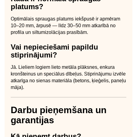
platums?
Optimālais spraugas platums iekšpusē ir apmēram
10–20 mm, ārpusē — līdz 30–50 mm atkarībā no
profila un siltumizolācijas prasībām.
Vai nepieciešami papildu
stiprinājumi?
Jā. Lieliem logiem lieto metāla plāksnes, enkura
kronšteinus un speciālus dībeļus. Stiprinājumu izvēle
atkarīga no sienas materiāla (betons, ķieģelis, paneļu
māja).
Darbu pieņemšana un
garantijas
Kā pieņemt darbus?