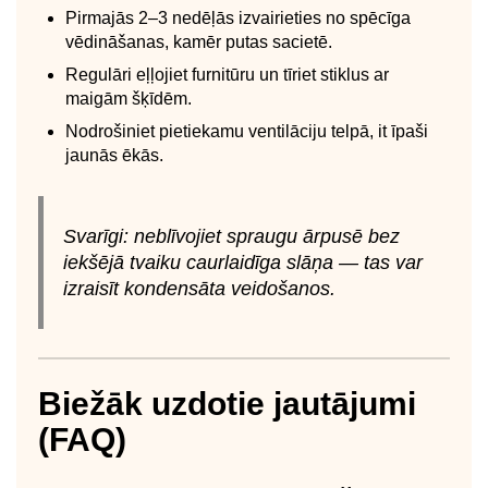
Pirmajās 2–3 nedēļās izvairieties no spēcīga
vēdināšanas, kamēr putas sacietē.
Regulāri eļļojiet furnitūru un tīriet stiklus ar
maigām šķīdēm.
Nodrošiniet pietiekamu ventilāciju telpā, it īpaši
jaunās ēkās.
Svarīgi: neblīvojiet spraugu ārpusē bez
iekšējā tvaiku caurlaidīga slāņa — tas var
izraisīt kondensāta veidošanos.
Biežāk uzdotie jautājumi
(FAQ)