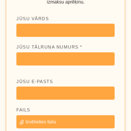
izmaksu aprēķinu.
JŪSU VĀRDS
JŪSU TĀLRUŅA NUMURS *
JŪSU E-PASTS
FAILS
Izvēlieties failu