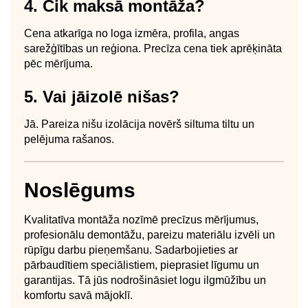
4. Cik maksā montāža?
Cena atkarīga no loga izmēra, profila, angas
sarežģītības un reģiona. Precīza cena tiek aprēķināta
pēc mērījuma.
5. Vai jāizolē nišas?
Jā. Pareiza nišu izolācija novērš siltuma tiltu un
pelējuma rašanos.
Noslēgums
Kvalitatīva montāža nozīmē precīzus mērījumus,
profesionālu demontāžu, pareizu materiālu izvēli un
rūpīgu darbu pieņemšanu. Sadarbojieties ar
pārbaudītiem speciālistiem, pieprasiet līgumu un
garantijas. Tā jūs nodrošināsiet logu ilgmūžību un
komfortu savā mājoklī.