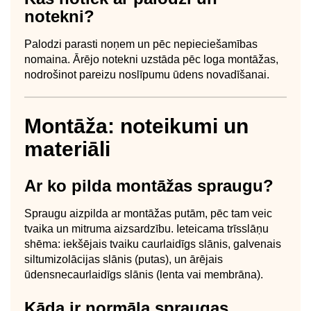
notekni?
Palodzi parasti noņem un pēc nepieciešamības
nomaina. Ārējo notekni uzstāda pēc loga montāžas,
nodrošinot pareizu noslīpumu ūdens novadīšanai.
Montāža: noteikumi un
materiāli
Ar ko pilda montāžas spraugu?
Spraugu aizpilda ar montāžas putām, pēc tam veic
tvaika un mitruma aizsardzību. Ieteicama trīsslāņu
shēma: iekšējais tvaiku caurlaidīgs slānis, galvenais
siltumizolācijas slānis (putas), un ārējais
ūdensnecaurlaidīgs slānis (lenta vai membrāna).
Kāda ir normāla spraugas