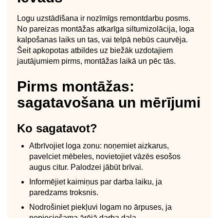
Logu uzstādīšana ir nozīmīgs remontdarbu posms.
No pareizas montāžas atkarīga siltumizolācija, loga
kalpošanas laiks un tas, vai telpā nebūs caurvēja.
Šeit apkopotas atbildes uz biežāk uzdotajiem
jautājumiem pirms, montāžas laikā un pēc tās.
Pirms montāžas:
sagatavošana un mērījumi
Ko sagatavot?
Atbrīvojiet loga zonu: noņemiet aizkarus,
pavelciet mēbeles, novietojiet vāzēs esošos
augus citur. Palodzei jābūt brīvai.
Informējiet kaimiņus par darba laiku, ja
paredzams troksnis.
Nodrošiniet piekļuvi logam no ārpuses, ja
nepieciešama ārējā darba daļa.