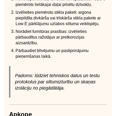
piemērots lielākajai daļai pilsētu dzīvokļu.
Izvēlieties piemērotu stikla paketi: argona
piepildīta divkārša vai trīskārša stikla pakete ar
Low-E pārklājumu uzlabos siltuma veiktspēju.
Norādiet furnitūras prasības: izvēlieties
pārbaudītus ražotājus ar pretkorozijas
aizsardzību.
Pārbaudiet blīvējumu un pastiprinājumu
pieņemšanas laikā.
Padoms: lūdziet tehniskos datus un testu
protokolus par siltumizturību un skaņas
izolāciju no piegādātāja.
Apkope