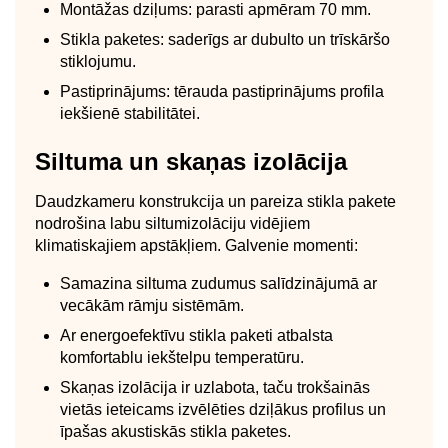
Montāžas dziļums: parasti apmēram 70 mm.
Stikla paketes: saderīgs ar dubulto un trīskāršo
stiklojumu.
Pastiprinājums: tērauda pastiprinājums profila
iekšienē stabilitātei.
Siltuma un skaņas izolācija
Daudzkameru konstrukcija un pareiza stikla pakete
nodrošina labu siltumizolāciju vidējiem
klimatiskajiem apstākļiem. Galvenie momenti:
Samazina siltuma zudumus salīdzinājumā ar
vecākām rāmju sistēmām.
Ar energoefektīvu stikla paketi atbalsta
komfortablu iekštelpu temperatūru.
Skaņas izolācija ir uzlabota, taču trokšainās
vietās ieteicams izvēlēties dziļākus profilus un
īpašas akustiskās stikla paketes.