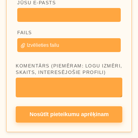
JŪSU E-PASTS
FAILS
Izvēlieties failu
KOMENTĀRS (PIEMĒRAM: LOGU IZMĒRI,
SKAITS, INTERESĒJOŠIE PROFILI)
Nosūtīt pieteikumu aprēķinam