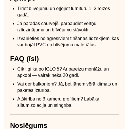
Tīriet blīvējumu un eļļojiet furnitūru 1–2 reizes
gadā.
Ja parādās caurvējš, pārbaudiet vērtņu
izlīdzinājumu un blīvējumu stāvokli.
Izvairieties no agresīviem tīrīšanas līdzekļiem, kas
var bojāt PVC un blīvējumu materiālus.
FAQ (īsi)
Cik ilgi kalpo IGLO 5? Ar pareizu montāžu un
apkopi — vairāk nekā 20 gadi.
Vai der balkoniem? Jā, bet jāņem vērā klimats un
paketes izturība.
Atšķirība no 3 kameru profiliem? Labāka
siltumizolācija un stingrība.
Noslēgums