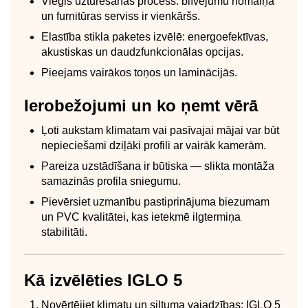
Viegls uzturēšanas process: blīvējumu nomaiņa
un furnitūras serviss ir vienkāršs.
Elastība stikla paketes izvēlē: energoefektīvas,
akustiskas un daudzfunkcionālas opcijas.
Pieejams vairākos toņos un laminācijās.
Ierobežojumi un ko ņemt vērā
Ļoti aukstam klimatam vai pasīvajai mājai var būt
nepieciešami dziļāki profili ar vairāk kamerām.
Pareiza uzstādīšana ir būtiska — slikta montāža
samazinās profila sniegumu.
Pievērsiet uzmanību pastiprinājuma biezumam
un PVC kvalitātei, kas ietekmē ilgtermiņa
stabilitāti.
Kā izvēlēties IGLO 5
Novērtējiet klimatu un siltuma vajadzības: IGLO 5