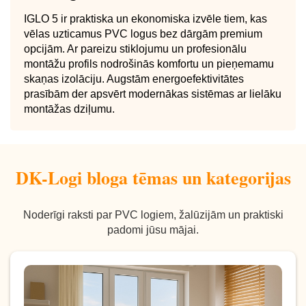
IGLO 5 ir praktiska un ekonomiska izvēle tiem, kas
vēlas uzticamus PVC logus bez dārgām premium
opcijām. Ar pareizu stiklojumu un profesionālu
montāžu profils nodrošinās komfortu un pieņemamu
skaņas izolāciju. Augstām energoefektivitātes
prasībām der apsvērt modernākas sistēmas ar lielāku
montāžas dziļumu.
DK-Logi bloga tēmas un kategorijas
Noderīgi raksti par PVC logiem, žalūzijām un praktiski
padomi jūsu mājai.