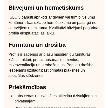
Blīvējumi un hermētiskums
IGLO 5 parasti aprīkots ar diviem vai trim blīvējumu
kontūriem, kas uzlabo hermētiskumu un pasargā no
caurvējiem un mitruma. Kvalitatīvi blīvējumi pagarina
profila ekspluatācijas laiku.
Furnitūra un drošība
Profils ir saderīgs ar plašu mūsdienīgu furnitūras
klāstu: rokturi, pretuzlaušanas elementus,
mikroventilāciju un ierobežotājus. Papildu drošībai
iespējams uzstādīt pastiprinātas plāksnes un
speciālas slēdzenes.
Priekšrocības
Labs cenas un kvalitātes attiecība dzīvokļiem un
privātmājām.