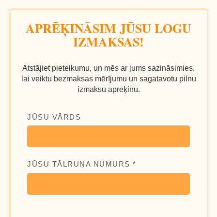
APRĒĶINĀSIM JŪSU LOGU
IZMAKSAS!
Atstājiet pieteikumu, un mēs ar jums sazināsimies,
lai veiktu bezmaksas mērījumu un sagatavotu pilnu
izmaksu aprēķinu.
JŪSU VĀRDS
JŪSU TĀLRUŅA NUMURS *