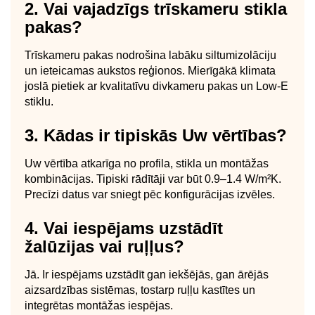
2. Vai vajadzīgs trīskameru stikla
pakas?
Trīskameru pakas nodrošina labāku siltumizolāciju
un ieteicamas aukstos reģionos. Mierīgākā klimata
joslā pietiek ar kvalitatīvu divkameru pakas un Low-E
stiklu.
3. Kādas ir tipiskās Uw vērtības?
Uw vērtība atkarīga no profila, stikla un montāžas
kombinācijas. Tipiski rādītāji var būt 0.9–1.4 W/m²K.
Precīzi datus var sniegt pēc konfigurācijas izvēles.
4. Vai iespējams uzstādīt
žalūzijas vai ruļļus?
Jā. Ir iespējams uzstādīt gan iekšējās, gan ārējās
aizsardzības sistēmas, tostarp ruļļu kastītes un
integrētas montāžas iespējas.