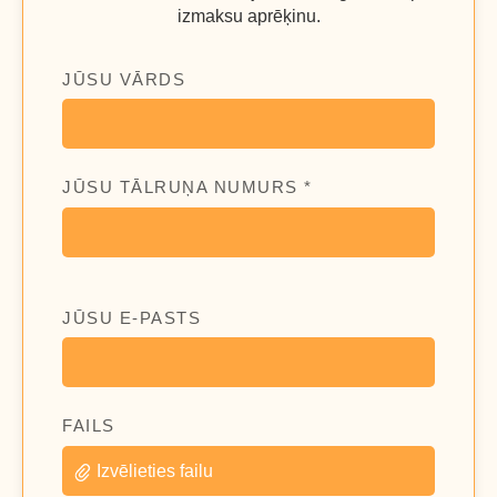
izmaksu aprēķinu.
JŪSU VĀRDS
JŪSU TĀLRUŅA NUMURS *
JŪSU E-PASTS
FAILS
Izvēlieties failu