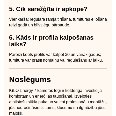
5. Cik sarežģīta ir apkope?
Vienkārša: regulāra rāmja tīrīšana, furnitūras eļļošana
reizi gadā un blīvslēgu pārbaude.
6. Kāds ir profila kalpošanas
laiks?
Pareizi kopts profils var kalpot 30 un vairāk gadus;
furnitūra var prasīt nomaiņu vai regulēšanu ar laiku.
Noslēgums
IGLO Energy 7 kameras logi ir lietderīga investīcija
komfortam un enerģijas taupīšanai. Izvēloties
atbilstošu stikla paka un veicot profesionālu montāžu,
jūs nodrošināsiet siltumu, klusumu un ilgmūžību jūsu
mājoklī.