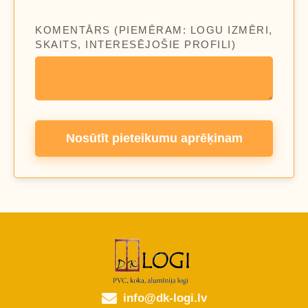
KOMENTĀRS (PIEMĒRAM: LOGU IZMĒRI,
SKAITS, INTERESĒJOŠIE PROFILI)
Nosūtīt pieteikumu aprēķinam
info@dk-logi.lv