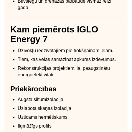
Blīvslēgu un drenāžas pārbaude vismaz reizi
gadā.
Kam piemērots IGLO
Energy 7
Dzīvokļu iedzīvotājiem pie trokšņainām ielām.
Tiem, kas vēlas samazināt apkures izdevumus.
Rekonstrukcijas projektiem, lai paaugstinātu
energoefektivitāti.
Priekšrocības
Augsta siltumizolācija
Uzlabota skaņas izolācija
Uzticams hermētiskums
Ilgmūžīgs profils