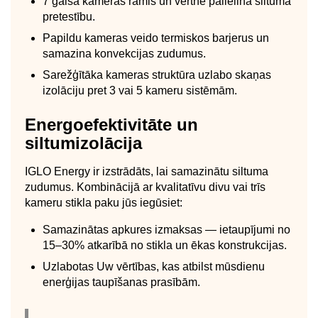
7 gaisa kameras rāmis un vērtnē palielina siltuma
pretestību.
Papildu kameras veido termiskos barjerus un
samazina konvekcijas zudumus.
Sarežģītāka kameras struktūra uzlabo skaņas
izolāciju pret 3 vai 5 kameru sistēmām.
Energoefektivitāte un
siltumizolācija
IGLO Energy ir izstrādāts, lai samazinātu siltuma
zudumus. Kombinācijā ar kvalitatīvu divu vai trīs
kameru stikla paku jūs iegūsiet:
Samazinātas apkures izmaksas — ietaupījumi no
15–30% atkarībā no stikla un ēkas konstrukcijas.
Uzlabotas Uw vērtības, kas atbilst mūsdienu
enerģijas taupīšanas prasībām.