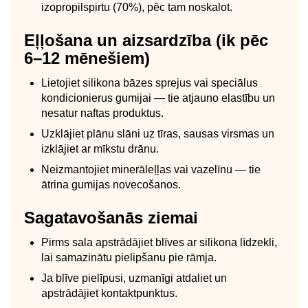
izopropilspirtu (70%), pēc tam noskalot.
Eļļošana un aizsardzība (ik pēc
6–12 mēnešiem)
Lietojiet silikona bāzes sprejus vai speciālus
kondicionierus gumijai — tie atjauno elastību un
nesatur naftas produktus.
Uzklājiet plānu slāni uz tīras, sausas virsmas un
izklājiet ar mīkstu drānu.
Neizmantojiet minerāleļļas vai vazelīnu — tie
ātrina gumijas novecošanos.
Sagatavošanās ziemai
Pirms sala apstrādājiet blīves ar silikona līdzekli,
lai samazinātu pielipšanu pie rāmja.
Ja blīve pielīpusi, uzmanīgi atdaliet un
apstrādājiet kontaktpunktus.