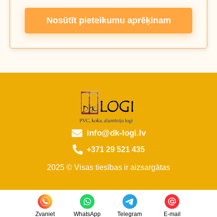
Nosūtīt pieteikumu aprēķinam
info@dk-logi.lv
+371 29 521 435
2025 © Visas tiesības ir aizsargātas
Zvaniet
WhatsApp
Telegram
E-mail