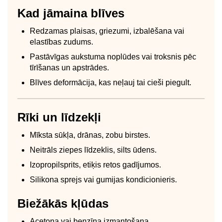
Kad jāmaina blīves
Redzamas plaisas, griezumi, izbalēšana vai
elastības zudums.
Pastāvīgas aukstuma noplūdes vai troksnis pēc
tīrīšanas un apstrādes.
Blīves deformācija, kas neļauj tai cieši piegult.
Rīki un līdzekļi
Mīksta sūkļa, drānas, zobu birstes.
Neitrāls ziepes līdzeklis, silts ūdens.
Izopropilsprits, etiķis retos gadījumos.
Silikona sprejs vai gumijas kondicionieris.
Biežākās kļūdas
Acetona vai benzīna izmantošana.