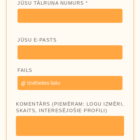
JŪSU TĀLRUŅA NUMURS *
JŪSU E-PASTS
FAILS
Izvēlieties failu
KOMENTĀRS (PIEMĒRAM: LOGU IZMĒRI,
SKAITS, INTERESĒJOŠIE PROFILI)