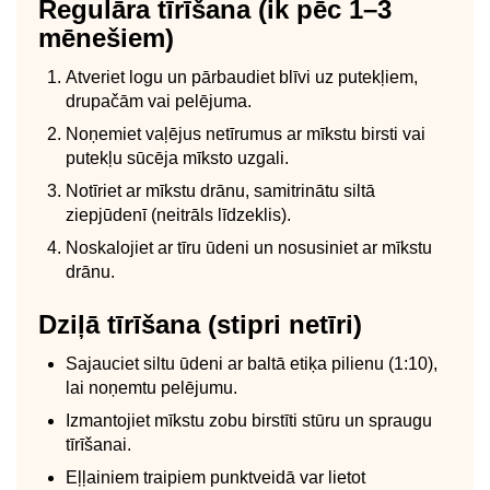
Regulāra tīrīšana (ik pēc 1–3
mēnešiem)
Atveriet logu un pārbaudiet blīvi uz putekļiem,
drupačām vai pelējuma.
Noņemiet vaļējus netīrumus ar mīkstu birsti vai
putekļu sūcēja mīksto uzgali.
Notīriet ar mīkstu drānu, samitrinātu siltā
ziepjūdenī (neitrāls līdzeklis).
Noskalojiet ar tīru ūdeni un nosusiniet ar mīkstu
drānu.
Dziļā tīrīšana (stipri netīri)
Sajauciet siltu ūdeni ar baltā etiķa pilienu (1:10),
lai noņemtu pelējumu.
Izmantojiet mīkstu zobu birstīti stūru un spraugu
tīrīšanai.
Eļļainiem traipiem punktveidā var lietot