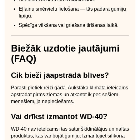
Eļļainu smērvielu lietošana — tās padara gumiju
lipīgu.
Spēcīga vilkšana vai griešana tīrīšanas laikā.
Biežāk uzdotie jautājumi
(FAQ)
Cik bieži jāapstrādā blīves?
Parasti pietiek reizi gadā. Aukstākā klimatā ieteicams
apstrādāt pirms ziemas un atkārtot ik pēc sešiem
mēnešiem, ja nepieciešams.
Vai drīkst izmantot WD-40?
WD-40 nav ieteicams: tas satur šķīdinātājus un naftas
produktus, kas var bojāt gumiju. Izmantojiet silikona