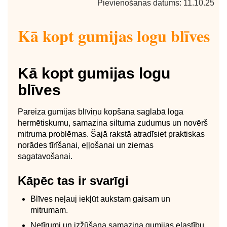
Pievienošanas datums: 11.10.25
Kā kopt gumijas logu blīves
Kā kopt gumijas logu
blīves
Pareiza gumijas blīviņu kopšana saglabā loga
hermētiskumu, samazina siltuma zudumus un novērš
mitruma problēmas. Šajā rakstā atradīsiet praktiskas
norādes tīrīšanai, eļļošanai un ziemas
sagatavošanai.
Kāpēc tas ir svarīgi
Blīves neļauj iekļūt aukstam gaisam un
mitrumam.
Netīrumi un izžūšana samazina gumijas elastību.