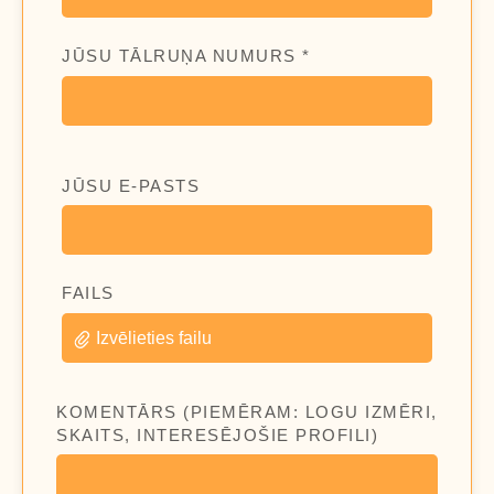
JŪSU TĀLRUŅA NUMURS *
JŪSU E-PASTS
FAILS
Izvēlieties failu
KOMENTĀRS (PIEMĒRAM: LOGU IZMĒRI,
SKAITS, INTERESĒJOŠIE PROFILI)