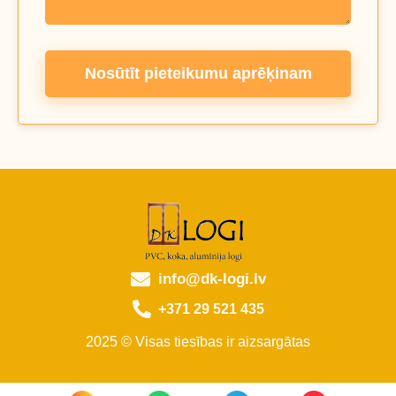
Nosūtīt pieteikumu aprēķinam
info@dk-logi.lv
+371 29 521 435
2025 © Visas tiesības ir aizsargātas