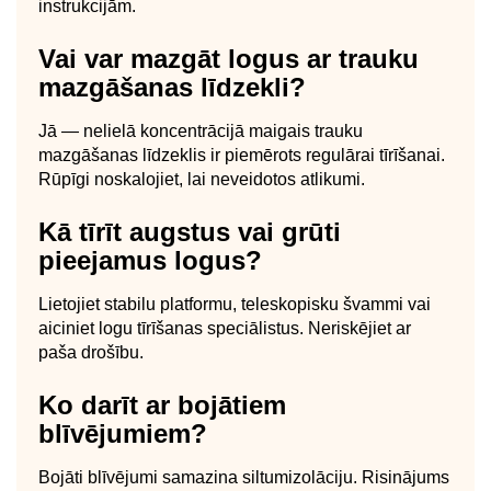
instrukcijām.
Vai var mazgāt logus ar trauku
mazgāšanas līdzekli?
Jā — nelielā koncentrācijā maigais trauku
mazgāšanas līdzeklis ir piemērots regulārai tīrīšanai.
Rūpīgi noskalojiet, lai neveidotos atlikumi.
Kā tīrīt augstus vai grūti
pieejamus logus?
Lietojiet stabilu platformu, teleskopisku švammi vai
aiciniet logu tīrīšanas speciālistus. Neriskējiet ar
paša drošību.
Ko darīt ar bojātiem
blīvējumiem?
Bojāti blīvējumi samazina siltumizolāciju. Risinājums