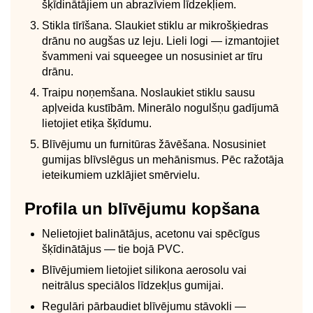
šķīdinātājiem un abrazīviem līdzekļiem.
Stikla tīrīšana. Slaukiet stiklu ar mikrošķiedras
drānu no augšas uz leju. Lieli logi — izmantojiet
švammeni vai squeegee un nosusiniet ar tīru
drānu.
Traipu noņemšana. Noslaukiet stiklu sausu
apļveida kustībām. Minerālo nogulšņu gadījumā
lietojiet etiķa šķīdumu.
Blīvējumu un furnitūras žāvēšana. Nosusiniet
gumijas blīvslēgus un mehānismus. Pēc ražotāja
ieteikumiem uzklājiet smērvielu.
Profila un blīvējumu kopšana
Nelietojiet balinātājus, acetonu vai spēcīgus
šķīdinātājus — tie bojā PVC.
Blīvējumiem lietojiet silikona aerosolu vai
neitrālus speciālos līdzekļus gumijai.
Regulāri pārbaudiet blīvējumu stāvokli —