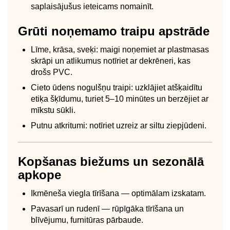
saplaisājušus ieteicams nomainīt.
Grūti noņemamo traipu apstrāde
Līme, krāsa, sveķi: maigi noņemiet ar plastmasas
skrāpi un atlikumus notīriet ar dekrēneri, kas
drošs PVC.
Cieto ūdens nogulšņu traipi: uzklājiet atšķaidītu
etiķa šķīdumu, turiet 5–10 minūtes un berzējiet ar
mīkstu sūkli.
Putnu atkritumi: notīriet uzreiz ar siltu ziepjūdeni.
Kopšanas biežums un sezonālā
apkope
Ikmēneša viegla tīrīšana — optimālam izskatam.
Pavasarī un rudenī — rūpīgāka tīrīšana un
blīvējumu, furnitūras pārbaude.