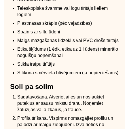
Teleskopiska švamme vai logu tīrītājs lieliem
logiem
Plastmasas skrāpis (pēc vajadzības)
Spainis ar siltu ūdeni
Maigs mazgāšanas līdzeklis vai PVC drošs tīrītājs
Etiķa šķīdums (1 ēdk. etiķa uz 1 l ūdens) minerālo
nogulšņu noņemšanai
Stikla traipu tīrītājs
Silikona smērviela blīvējumiem (ja nepieciešams)
Soli pa solim
Sagatavošana. Atveriet ailes un noslaukiet
putekļus ar sausu mīkstu drānu. Noņemiet
žalūzijas vai aizkarus, ja traucē.
Profila tīrīšana. Vispirms nomazgājiet profilu un
palodzi ar maigu ziepjūdeni. Izvairieties no