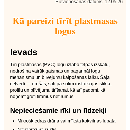
Pievienošanas datums: 12.05.26
Kā pareizi tīrīt plastmasas
logus
Ievads
Tīri plastmasas (PVC) logi uzlabo telpas izskatu,
nodrošina vairāk gaismas un pagarināt logu
mehānismu un blīvējumu kalpošanas laiku. Šajā
ceļvedī — drošas, soli pa solim instrukcijas stikla,
profilu un blīvējumu tīrīšanai, kā arī padomi, kā
noņemt grūti tīrāmus netīrumus.
Nepieciešamie rīki un līdzekļi
Mikrošķiedras drāna vai mīksta kokvilnas lupata
Navabrazīva sūklis