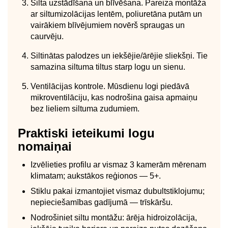
Silta uzstādīšana un blīvēšana. Pareiza montāža
ar siltumizolācijas lentēm, poliuretāna putām un
vairākiem blīvējumiem novērš spraugas un
caurvēju.
Siltinātas palodzes un iekšējie/ārējie sliekšņi. Tie
samazina siltuma tiltus starp logu un sienu.
Ventilācijas kontrole. Mūsdienu logi piedāvā
mikroventilāciju, kas nodrošina gaisa apmaiņu
bez lieliem siltuma zudumiem.
Praktiski ieteikumi logu
nomaiņai
Izvēlieties profilu ar vismaz 3 kamerām mērenam
klimatam; aukstākos reģionos — 5+.
Stiklu pakai izmantojiet vismaz dubultstiklojumu;
nepieciešamības gadījumā — trīskāršu.
Nodrošiniet siltu montāžu: ārēja hidroizolācija,