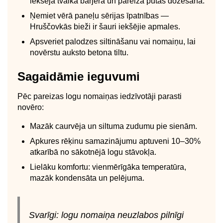
iekšēja tvaika barjera un pareiza putas dozēšana.
Ņemiet vērā paneļu sērijas īpatnības —
Hruščovkās bieži ir šauri iekšējie apmales.
Apsveriet palodzes siltināšanu vai nomaiņu, lai
novērstu auksto betona tiltu.
Sagaidāmie ieguvumi
Pēc pareizas logu nomaiņas iedzīvotāji parasti
novēro:
Mazāk caurvēja un siltuma zudumu pie sienām.
Apkures rēķinu samazinājumu aptuveni 10–30%
atkarībā no sākotnējā logu stāvokļa.
Lielāku komfortu: vienmērīgāka temperatūra,
mazāk kondensāta un pelējuma.
Svarīgi: logu nomaiņa neuzlabos pilnīgi