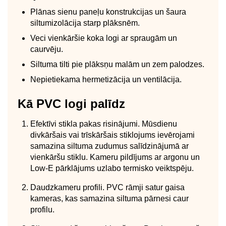
Plānas sienu paneļu konstrukcijas un šaura
siltumizolācija starp plāksnēm.
Veci vienkāršie koka logi ar spraugām un
caurvēju.
Siltuma tilti pie plāksņu malām un zem palodzes.
Nepietiekama hermetizācija un ventilācija.
Kā PVC logi palīdz
Efektīvi stikla pakas risinājumi. Mūsdienu
divkāršais vai trīskāršais stiklojums ievērojami
samazina siltuma zudumus salīdzinājumā ar
vienkāršu stiklu. Kameru pildījums ar argonu un
Low-E pārklājums uzlabo termisko veiktspēju.
Daudzkameru profili. PVC rāmji satur gaisa
kameras, kas samazina siltuma pārnesi caur
profilu.