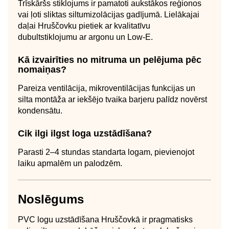
Trīskāršs stiklojums ir pamatoti aukstākos reģionos
vai ļoti sliktas siltumizolācijas gadījumā. Lielākajai
daļai Hruščovku pietiek ar kvalitatīvu
dubultstiklojumu ar argonu un Low-E.
Kā izvairīties no mitruma un pelējuma pēc
nomaiņas?
Pareiza ventilācija, mikroventilācijas funkcijas un
silta montāža ar iekšējo tvaika barjeru palīdz novērst
kondensātu.
Cik ilgi ilgst loga uzstādīšana?
Parasti 2–4 stundas standarta logam, pievienojot
laiku apmalēm un palodzēm.
Noslēgums
PVC logu uzstādīšana Hruščovkā ir pragmatisks