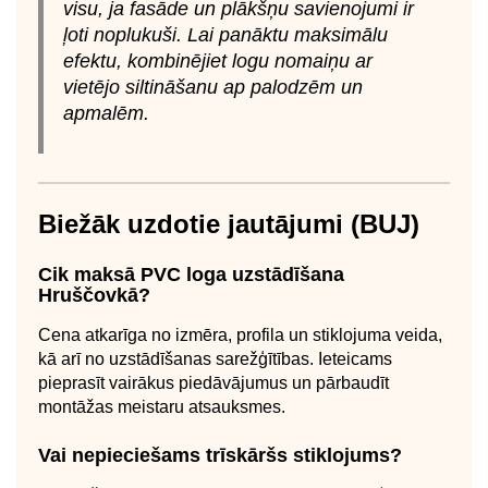
visu, ja fasāde un plākšņu savienojumi ir
ļoti noplukuši. Lai panāktu maksimālu
efektu, kombinējiet logu nomaiņu ar
vietējo siltināšanu ap palodzēm un
apmalēm.
Biežāk uzdotie jautājumi (BUJ)
Cik maksā PVC loga uzstādīšana
Hruščovkā?
Cena atkarīga no izmēra, profila un stiklojuma veida,
kā arī no uzstādīšanas sarežģītības. Ieteicams
pieprasīt vairākus piedāvājumus un pārbaudīt
montāžas meistaru atsauksmes.
Vai nepieciešams trīskāršs stiklojums?