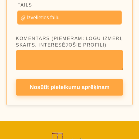
FAILS
Izvēlieties failu
KOMENTĀRS (PIEMĒRAM: LOGU IZMĒRI,
SKAITS, INTERESĒJOŠIE PROFILI)
Nosūtīt pieteikumu aprēķinam