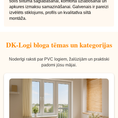
solis siltuma saglabāšanai, komforta uzlabošanai un
apkures izmaksu samazināšanai. Galvenais ir pareizi
izvēlēts stiklojums, profils un kvalitatīva siltā
montāža.
DK-Logi bloga tēmas un kategorijas
Noderīgi raksti par PVC logiem, žalūzijām un praktiski
padomi jūsu mājai.