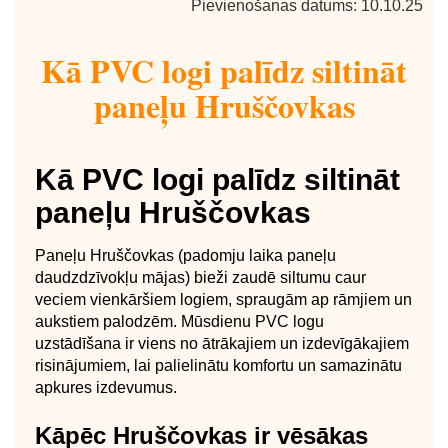
Pievienošanas datums: 10.10.25
Kā PVC logi palīdz siltināt
paneļu Hruščovkas
Kā PVC logi palīdz siltināt
paneļu Hruščovkas
Paneļu Hruščovkas (padomju laika paneļu
daudzdzīvokļu mājas) bieži zaudē siltumu caur
veciem vienkāršiem logiem, spraugām ap rāmjiem un
aukstiem palodzēm. Mūsdienu PVC logu
uzstādīšana ir viens no ātrākajiem un izdevīgākajiem
risinājumiem, lai palielinātu komfortu un samazinātu
apkures izdevumus.
Kāpēc Hruščovkas ir vēsākas