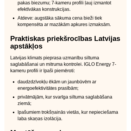
pakas biezumu; 7-kameru profili ļauj izmantot
efektīvākas konstrukcijas.
Atdeve: augstāka sākuma cena bieži tiek
kompensēta ar mazākām apkures izmaksām.
Praktiskas priekšrocības Latvijas
apstākļos
Latvijas klimats pieprasa uzmanību siltuma
saglabāšanai un mitruma kontrolei. IGLO Energy 7-
kameru profili ir īpaši piemēroti:
daudzdzīvokļu ēkām un jaunbūvēm ar
energoefektivitātes prasībām;
privātmājām, kur svarīga siltuma saglabāšana
ziemā;
īpašumiem trokšņainās vietās, kur nepieciešama
laba skaņas izolācija.