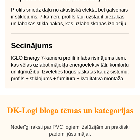
Profils sniedz daļu no akustiskā efekta, bet galvenais
ir stiklojums. 7-kameru profils ļauj uzstādīt biezākas
un labākas stikla pakas, kas uzlabo skaņas izolāciju.
Secinājums
IGLO Energy 7-kameru profili ir labs risinājums tiem,
kas vēlas uzlabot mājokļa energoefektivitāti, komfortu
un ilgmūžību. Izvēlēties logus jāskatās kā uz sistēmu:
profils + stiklojums + furnitūra + kvalitatīva montāža.
DK-Logi bloga tēmas un kategorijas
Noderīgi raksti par PVC logiem, žalūzijām un praktiski
padomi jūsu mājai.