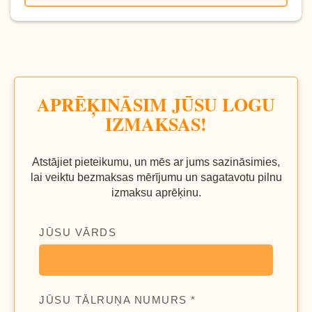
APRĒĶINĀSIM JŪSU LOGU
IZMAKSAS!
Atstājiet pieteikumu, un mēs ar jums sazināsimies,
lai veiktu bezmaksas mērījumu un sagatavotu pilnu
izmaksu aprēķinu.
JŪSU VĀRDS
JŪSU TĀLRUŅA NUMURS *