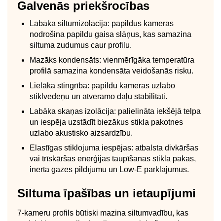
Galvenās priekšrocības
Labāka siltumizolācija: papildus kameras
nodrošina papildu gaisa slāņus, kas samazina
siltuma zudumus caur profilu.
Mazāks kondensāts: vienmērīgāka temperatūra
profilā samazina kondensāta veidošanās risku.
Lielāka stingrība: papildu kameras uzlabo
stiklvedeņu un atveramo daļu stabilitāti.
Labāka skaņas izolācija: palielināta iekšējā telpa
un iespēja uzstādīt biezākus stikla pakotnes
uzlabo akustisko aizsardzību.
Elastīgas stiklojuma iespējas: atbalsta divkāršas
vai trīskāršas enerģijas taupīšanas stikla pakas,
inertā gāzes pildījumu un Low-E pārklājumus.
Siltuma īpašības un ietaupījumi
7-kameru profils būtiski mazina siltumvadību, kas