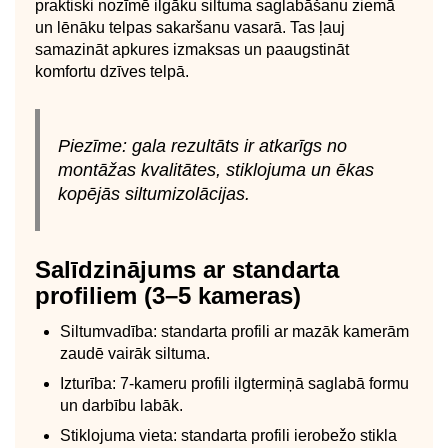
praktiski nozīmē ilgāku siltuma saglabāšanu ziemā
un lēnāku telpas sakaršanu vasarā. Tas ļauj
samazināt apkures izmaksas un paaugstināt
komfortu dzīves telpā.
Piezīme: gala rezultāts ir atkarīgs no
montāžas kvalitātes, stiklojuma un ēkas
kopējās siltumizolācijas.
Salīdzinājums ar standarta
profiliem (3–5 kameras)
Siltumvadība: standarta profili ar mazāk kamerām
zaudē vairāk siltuma.
Izturība: 7-kameru profili ilgtermiņā saglabā formu
un darbību labāk.
Stiklojuma vieta: standarta profili ierobežo stikla