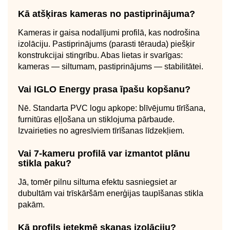
Kā atšķiras kameras no pastiprinājuma?
Kameras ir gaisa nodalījumi profilā, kas nodrošina
izolāciju. Pastiprinājums (parasti tērauda) piešķir
konstrukcijai stingrību. Abas lietas ir svarīgas:
kameras — siltumam, pastiprinājums — stabilitātei.
Vai IGLO Energy prasa īpašu kopšanu?
Nē. Standarta PVC logu apkope: blīvējumu tīrīšana,
furnitūras eļļošana un stiklojuma pārbaude.
Izvairieties no agresīviem tīrīšanas līdzekļiem.
Vai 7-kameru profilā var izmantot plānu
stikla paku?
Jā, tomēr pilnu siltuma efektu sasniegsiet ar
dubultām vai trīskāršām enerģijas taupīšanas stikla
pakām.
Kā profils ietekmē skaņas izolāciju?