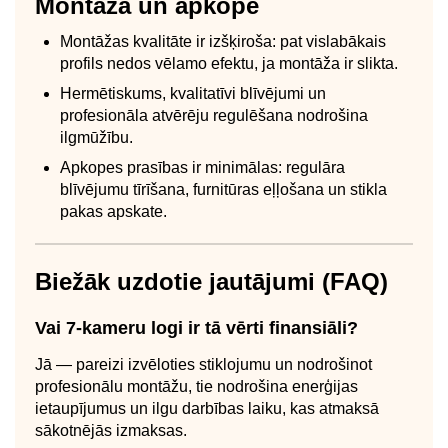
Montāža un apkope
Montāžas kvalitāte ir izšķiroša: pat vislabākais
profils nedos vēlamo efektu, ja montāža ir slikta.
Hermētiskums, kvalitatīvi blīvējumi un
profesionāla atvērēju regulēšana nodrošina
ilgmūžību.
Apkopes prasības ir minimālas: regulāra
blīvējumu tīrīšana, furnitūras eļļošana un stikla
pakas apskate.
Biežāk uzdotie jautājumi (FAQ)
Vai 7-kameru logi ir tā vērti finansiāli?
Jā — pareizi izvēloties stiklojumu un nodrošinot
profesionālu montāžu, tie nodrošina enerģijas
ietaupījumus un ilgu darbības laiku, kas atmaksā
sākotnējās izmaksas.