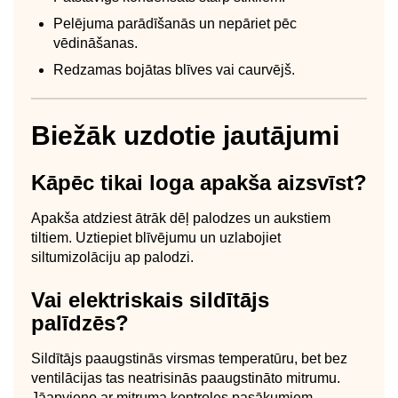
Pelējuma parādīšanās un nepāriet pēc
vēdināšanas.
Redzamas bojātas blīves vai caurvējš.
Biežāk uzdotie jautājumi
Kāpēc tikai loga apakša aizsvīst?
Apakša atdziest ātrāk dēļ palodzes un aukstiem
tiltiem. Uztiepiet blīvējumu un uzlabojiet
siltumizolāciju ap palodzi.
Vai elektriskais sildītājs
palīdzēs?
Sildītājs paaugstinās virsmas temperatūru, bet bez
ventilācijas tas neatrisinās paaugstināto mitrumu.
Jāapvieno ar mitruma kontroles pasākumiem.