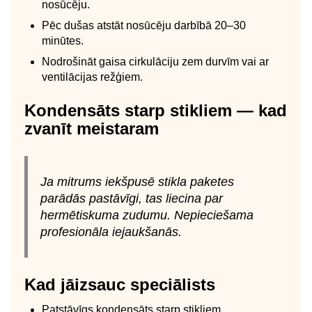
nosūcēju.
Pēc dušas atstāt nosūcēju darbībā 20–30
minūtes.
Nodrošināt gaisa cirkulāciju zem durvīm vai ar
ventilācijas režģiem.
Kondensāts starp stikliem — kad
zvanīt meistaram
Ja mitrums iekšpusē stikla paketes
parādās pastāvīgi, tas liecina par
hermētiskuma zudumu. Nepieciešama
profesionāla iejaukšanās.
Kad jāizsauc speciālists
Patstāvīgs kondensāts starp stikliem.