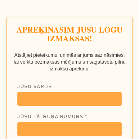
APRĒĶINĀSIM JŪSU LOGU
IZMAKSAS!
Atstājiet pieteikumu, un mēs ar jums sazināsimies,
lai veiktu bezmaksas mērījumu un sagatavotu pilnu
izmaksu aprēķinu.
JŪSU VĀRDS
JŪSU TĀLRUŅA NUMURS *