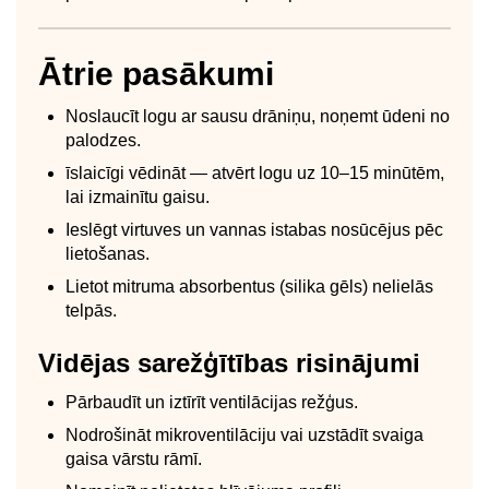
Ātrie pasākumi
Noslaucīt logu ar sausu drāniņu, noņemt ūdeni no
palodzes.
īslaicīgi vēdināt — atvērt logu uz 10–15 minūtēm,
lai izmainītu gaisu.
Ieslēgt virtuves un vannas istabas nosūcējus pēc
lietošanas.
Lietot mitruma absorbentus (silika gēls) nelielās
telpās.
Vidējas sarežģītības risinājumi
Pārbaudīt un iztīrīt ventilācijas režģus.
Nodrošināt mikroventilāciju vai uzstādīt svaiga
gaisa vārstu rāmī.