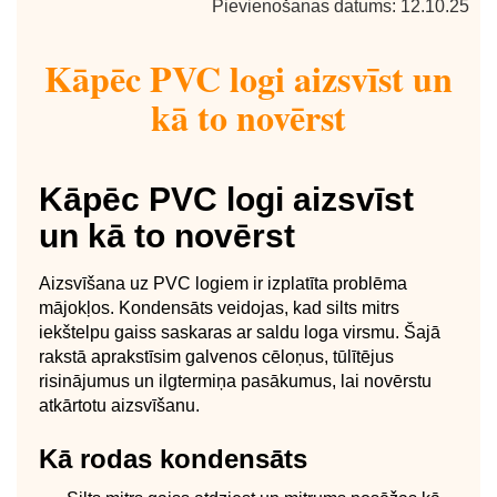
Pievienošanas datums: 12.10.25
Kāpēc PVC logi aizsvīst un
kā to novērst
Kāpēc PVC logi aizsvīst
un kā to novērst
Aizsvīšana uz PVC logiem ir izplatīta problēma
mājokļos. Kondensāts veidojas, kad silts mitrs
iekštelpu gaiss saskaras ar saldu loga virsmu. Šajā
rakstā aprakstīsim galvenos cēloņus, tūlītējus
risinājumus un ilgtermiņa pasākumus, lai novērstu
atkārtotu aizsvīšanu.
Kā rodas kondensāts