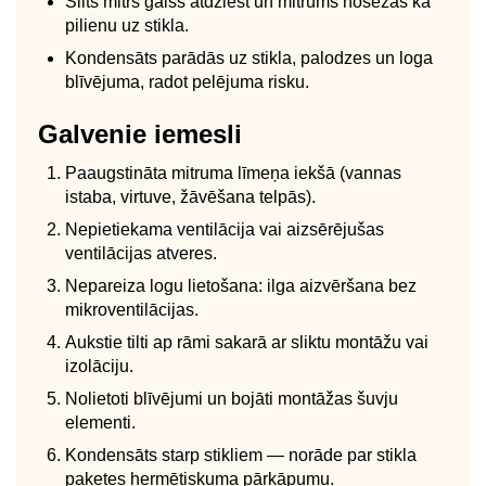
Silts mitrs gaiss atdziest un mitrums nosēžas kā
pilienu uz stikla.
Kondensāts parādās uz stikla, palodzes un loga
blīvējuma, radot pelējuma risku.
Galvenie iemesli
Paaugstināta mitruma līmeņa iekšā (vannas
istaba, virtuve, žāvēšana telpās).
Nepietiekama ventilācija vai aizsērējušas
ventilācijas atveres.
Nepareiza logu lietošana: ilga aizvēršana bez
mikroventilācijas.
Aukstie tilti ap rāmi sakarā ar sliktu montāžu vai
izolāciju.
Nolietoti blīvējumi un bojāti montāžas šuvju
elementi.
Kondensāts starp stikliem — norāde par stikla
paketes hermētiskuma pārkāpumu.