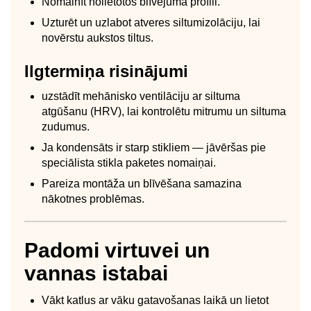
Nomainīt nolietotos blīvējuma profili.
Uzturēt un uzlabot atveres siltumizolāciju, lai
novērstu aukstos tiltus.
Ilgtermiņa risinājumi
uzstādīt mehānisko ventilāciju ar siltuma
atgūšanu (HRV), lai kontrolētu mitrumu un siltuma
zudumus.
Ja kondensāts ir starp stikliem — jāvēršas pie
speciālista stikla paketes nomaiņai.
Pareiza montāža un blīvēšana samazina
nākotnes problēmas.
Padomi virtuvei un
vannas istabai
Vākt katlus ar vāku gatavošanas laikā un lietot