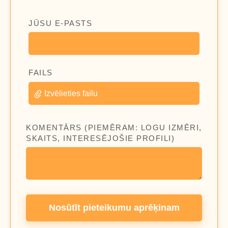
JŪSU E-PASTS
FAILS
Izvēlieties failu
KOMENTĀRS (PIEMĒRAM: LOGU IZMĒRI,
SKAITS, INTERESĒJOŠIE PROFILI)
Nosūtīt pieteikumu aprēķinam