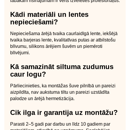
labākam risinājumam ir vērts izvēlēties profesionāļus.
Kādi materiāli un lentes
nepieciešami?
Nepieciešama ārējā tvaika caurlaidīgā lente, iekšējā
tvaika barjeras lente, kvalitatīvas putas ar atbilstošu
blīvumu, silikons ārējiem šuvēm un piemēroti
blīvējumi.
Kā samazināt siltuma zudumus
caur logu?
Pārliecinieties, ka montāžas šuve pilnībā un pareizi
aizpildīta, nav aukstuma tiltu un pareizi uzstādīta
palodze un ārējā hermetizācija.
Cik ilga ir garantija uz montāžu?
Parasti 2–5 gadi par darbu un līdz 10 gadiem par