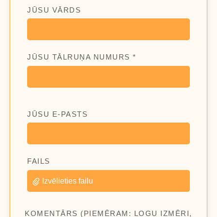
JŪSU VĀRDS
JŪSU TĀLRUŅA NUMURS *
JŪSU E-PASTS
FAILS
Izvēlieties failu
KOMENTĀRS (PIEMĒRAM: LOGU IZMĒRI,