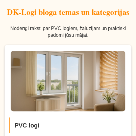
DK-Logi bloga tēmas un kategorijas
Noderīgi raksti par PVC logiem, žalūzijām un praktiski
padomi jūsu mājai.
PVC logi