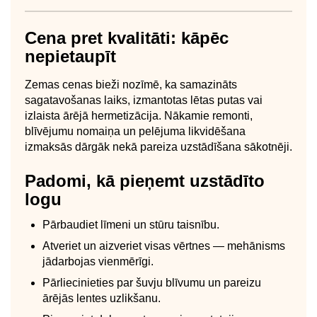
Cena pret kvalitāti: kāpēc
nepietaupīt
Zemas cenas bieži nozīmē, ka samazināts
sagatavošanas laiks, izmantotas lētas putas vai
izlaista ārējā hermetizācija. Nākamie remonti,
blīvējumu nomaiņa un pelējuma likvidēšana
izmaksās dārgāk nekā pareiza uzstādīšana sākotnēji.
Padomi, kā pieņemt uzstādīto
logu
Pārbaudiet līmeni un stūru taisnību.
Atveriet un aizveriet visas vērtnes — mehānisms
jādarbojas vienmērīgi.
Pārliecinieties par šuvju blīvumu un pareizu
ārējās lentes uzlikšanu.