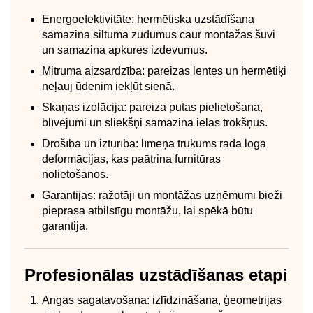
Energoefektivitāte: hermētiska uzstādīšana
samazina siltuma zudumus caur montāžas šuvi
un samazina apkures izdevumus.
Mitruma aizsardzība: pareizas lentes un hermētiķi
neļauj ūdenim iekļūt sienā.
Skaņas izolācija: pareiza putas pielietošana,
blīvējumi un sliekšņi samazina ielas trokšņus.
Drošība un izturība: līmeņa trūkums rada loga
deformācijas, kas paātrina furnitūras
nolietošanos.
Garantijas: ražotāji un montāžas uzņēmumi bieži
pieprasa atbilstīgu montāžu, lai spēkā būtu
garantija.
Profesionālas uzstādīšanas etapi
Angas sagatavošana: izlīdzināšana, ģeometrijas