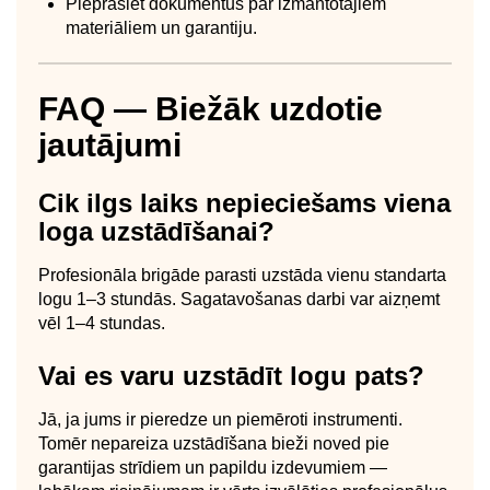
Pieprasiet dokumentus par izmantotajiem
materiāliem un garantiju.
FAQ — Biežāk uzdotie
jautājumi
Cik ilgs laiks nepieciešams viena
loga uzstādīšanai?
Profesionāla brigāde parasti uzstāda vienu standarta
logu 1–3 stundās. Sagatavošanas darbi var aizņemt
vēl 1–4 stundas.
Vai es varu uzstādīt logu pats?
Jā, ja jums ir pieredze un piemēroti instrumenti.
Tomēr nepareiza uzstādīšana bieži noved pie
garantijas strīdiem un papildu izdevumiem —