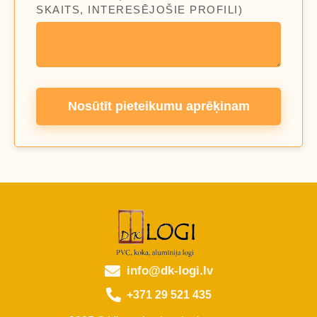
SKAITS, INTERESĒJOŠIE PROFILI)
Nosūtīt pieteikumu aprēķinam
info@dk-logi.lv
+371 29 521 435