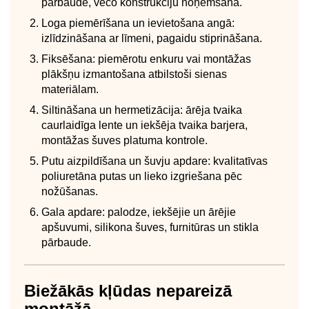
pārbaude, veco konstrukciju noņemšana.
Loga piemērīšana un ievietošana angā:
izlīdzināšana ar līmeni, pagaidu stiprināšana.
Fiksēšana: piemērotu enkuru vai montāžas
plākšņu izmantošana atbilstoši sienas
materiālam.
Siltināšana un hermetizācija: ārēja tvaika
caurlaidīga lente un iekšēja tvaika barjera,
montāžas šuves platuma kontrole.
Putu aizpildīšana un šuvju apdare: kvalitatīvas
poliuretāna putas un lieko izgriešana pēc
nožūšanas.
Gala apdare: palodze, iekšējie un ārējie
apšuvumi, silikona šuves, furnitūras un stikla
pārbaude.
Biežākās kļūdas nepareizā
montāžā