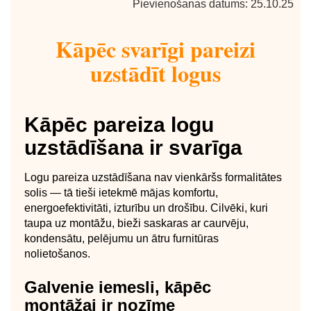
Pievienošanas datums: 25.10.25
Kāpēc svarīgi pareizi
uzstādīt logus
Kāpēc pareiza logu
uzstādīšana ir svarīga
Logu pareiza uzstādīšana nav vienkāršs formalitātes
solis — tā tieši ietekmē mājas komfortu,
energoefektivitāti, izturību un drošību. Cilvēki, kuri
taupa uz montāžu, bieži saskaras ar caurvēju,
kondensātu, pelējumu un ātru furnitūras
nolietošanos.
Galvenie iemesli, kāpēc
montāžai ir nozīme