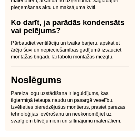
materiāliem, atkarībā no uzņēmuma. Saglabājiet
pieņemšanas aktu un maksājuma kvīti.
Ko darīt, ja parādās kondensāts
vai pelējums?
Pārbaudiet ventilāciju un tvaika barjeru, apskatiet
ārējo šuvi un nepieciešamības gadījumā izsauciet
montāžas brigādi, lai labotu montāžas mezglu.
Noslēgums
Pareiza logu uzstādīšana ir ieguldījums, kas
ilgtermiņā ietaupa naudu un pasargā veselību.
Izvēlieties pieredzējušus montierus, prasiet parezas
tehnoloģijas ievērošanu un neekonomējiet uz
svarīgiem blīvējumiem un siltinājumu materiāliem.