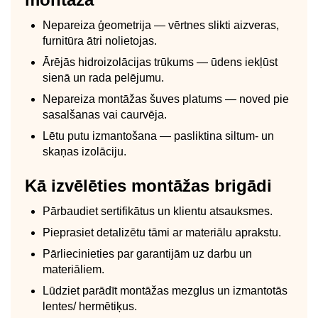
Nepareiza ģeometrija — vērtnes slikti aizveras,
furnitūra ātri nolietojas.
Ārējās hidroizolācijas trūkums — ūdens iekļūst
sienā un rada pelējumu.
Nepareiza montāžas šuves platums — noved pie
sasalšanas vai caurvēja.
Lētu putu izmantošana — pasliktina siltum- un
skaņas izolāciju.
Kā izvēlēties montāžas brigādi
Pārbaudiet sertifikātus un klientu atsauksmes.
Pieprasiet detalizētu tāmi ar materiālu aprakstu.
Pārliecinieties par garantijām uz darbu un
materiāliem.
Lūdziet parādīt montāžas mezglus un izmantotās
lentes/ hermētiķus.