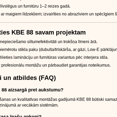
līvslēgus un furnitūru 1–2 reizes gadā.
t ar maigiem līdzekļiem; izvairīties no abrazīviem un spēcīgiem š
ēties KBE 88 savam projektam
 nepieciešamo siltumefektivitāti un trokšņa līmeni ārā.
 piemērotu stikla paku (dubulta/trīskārša, ar gāzi, Low-E pārklāju
ēlieties lamināciju un furnitūras variantus pēc interjera stila.
 profesionālu montāžu un pārbaudiet garantijas noteikumus.
i un atbildes (FAQ)
E 88 aizsargā pret aukstumu?
ošanas un kvalitatīvas montāžas gadījumā KBE 88 būtiski samaz
zinājumā ar vecākām sistēmām.
prasa īpašu apkopi?