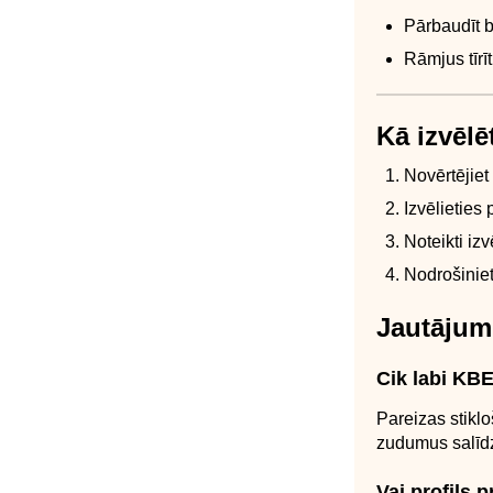
Pārbaudīt b
Rāmjus tīrī
Kā izvēl
Novērtējiet
Izvēlieties
Noteikti izv
Nodrošiniet
Jautājum
Cik labi KB
Pareizas stikl
zudumus salīd
Vai profils 