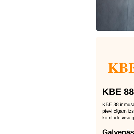
KBE 
KBE 88 
KBE 88 ir mūsdi
pievilcīgam iz
komfortu visu 
Galvenās