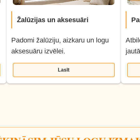
Žalūzijas un aksesuāri
Pa
Padomi žalūziju, aizkaru un logu
Atbi
aksesuāru izvēlei.
jaut
Lasīt