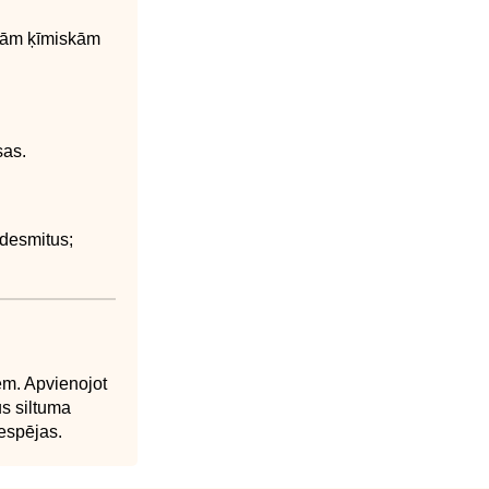
aigām ķīmiskām
sas.
 desmitus;
em. Apvienojot
us siltuma
espējas.