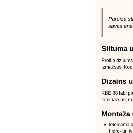
Pareiza st
savas ener
Siltuma u
Profila dziļum
izmaksas. Kopā
Dizains u
KBE 88 labi pi
laminācijas, ma
Montāža 
Ieteicama p
hidro- un tv