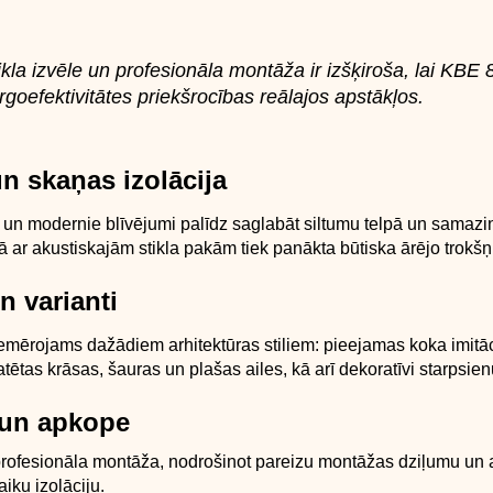
ikla izvēle un profesionāla montāža ir izšķiroša, lai KBE 
goefektivitātes priekšrocības reālajos apstākļos.
n skaņas izolācija
s un modernie blīvējumi palīdz saglabāt siltumu telpā un samazi
 ar akustiskajām stikla pakām tiek panākta būtiska ārējo trokšņ
n varianti
emērojams dažādiem arhitektūras stiliem: pieejamas koka imitāc
tētas krāsas, šauras un plašas ailes, kā arī dekoratīvi starpsien
un apkope
rofesionāla montāža, nodrošinot pareizu montāžas dziļumu un a
aiku izolāciju.