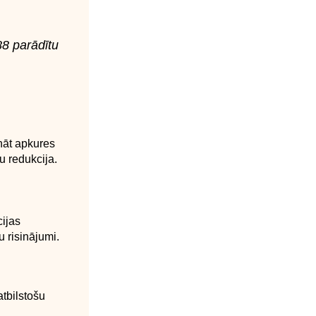
88 parādītu
nāt apkures
u redukcija.
ijas
u risinājumi.
tbilstošu