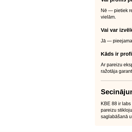
Nē — pietiek re
vielām.
Vai var izvē
Jā — pieejamas
Kāds ir prof
Ar pareizu eks
ražotāja garant
Secināj
KBE 88 ir labs
pareizu stiklo
saglabāšanā un