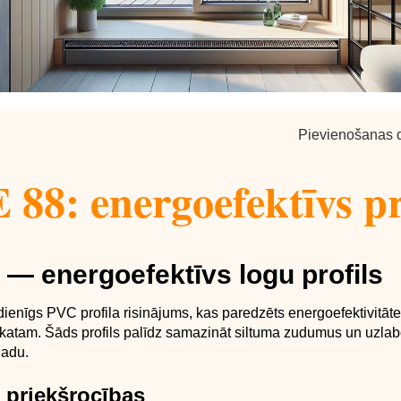
Pievienošanas 
88: energoefektīvs pr
— energoefektīvs logu profils
enīgs PVC profila risinājums, kas paredzēts energoefektivitātei,
skatam. Šāds profils palīdz samazināt siltuma zudumus un uzlab
gadu.
 priekšrocības