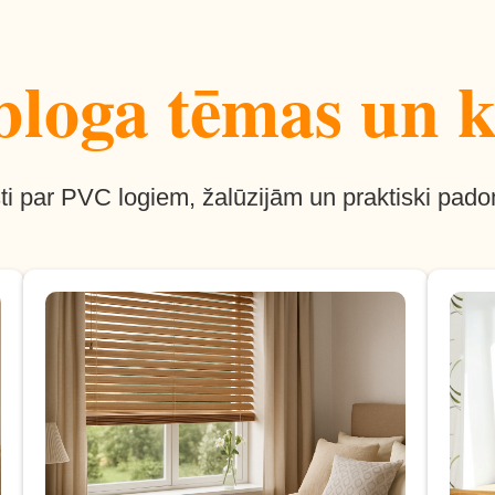
loga tēmas un k
ti par PVC logiem, žalūzijām un praktiski pado