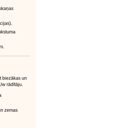
 skaņas
ijas).
aukstuma
am.
ot biezākas un
Uw rādītāju.
a
 un zemas