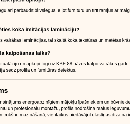
gulāri pārbaudīt blīvslēgus, eļļot furnitūru un tīrīt rāmjus ar m
lēties koka imitācijas lamināciju?
 vairākas laminācijas, tai skaitā koka tekstūras un matētas krā
ila kalpošanas laiks?
pluatāciju un apkopi logi uz KBE 88 bāzes kalpo vairākus gadu
ija sedz profila un furnitūras defektus.
ums
 risinājums energoapzinīgiem mājokļu īpašniekiem un būvnieki
jumu un profesionālu montāžu, profils nodrošina reālus ieguvum
 trokšņu mazināšanā, vienlaikus piedāvājot elastīgas dizaina i