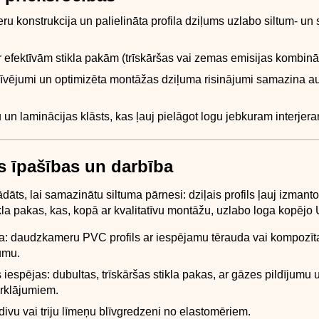
 konstrukcija un palielināta profila dziļums uzlabo siltum- un
 efektīvām stikla pakām (trīskāršas vai zemas emisijas kombināc
blīvējumi un optimizēta montāžas dziļuma risinājumi samazina 
 un laminācijas klāsts, kas ļauj pielāgot logu jebkuram interjer
s īpašības un darbība
ādāts, lai samazinātu siltuma pārnesi: dziļais profils ļauj izmant
kla pakas, kas, kopā ar kvalitatīvu montāžu, uzlabo loga kopējo 
ja: daudzkameru PVC profils ar iespējamu tērauda vai kompozīt
umu.
 iespējas: dubultas, trīskāršas stikla pakas, ar gāzes pildījumu
ārklājumiem.
divu vai triju līmeņu blīvgredzeni no elastomēriem.