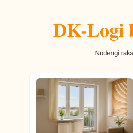
DK-Logi b
Noderīgi raks