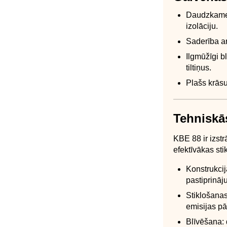
Daudzkameru
izolāciju.
Saderība ar
Ilgmūžīgi 
tiltiņus.
Plašs krāsu
Tehniskā
KBE 88 ir izstr
efektīvākas sti
Konstrukci
pastiprināj
Stiklošanas
emisijas p
Blīvēšana: 