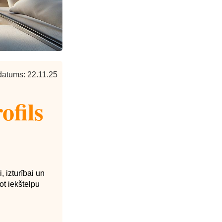
datums: 22.11.25
ofils
 izturībai un
ot iekštelpu