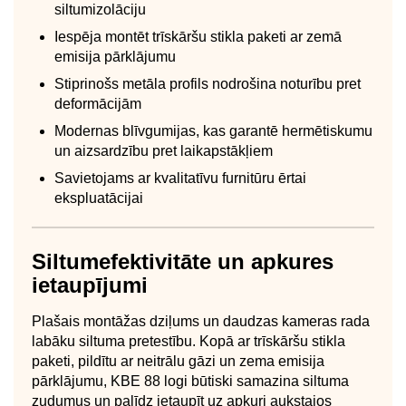
siltumizolāciju
Iespēja montēt trīskāršu stikla paketi ar zemā
emisija pārklājumu
Stiprinošs metāla profils nodrošina noturību pret
deformācijām
Modernas blīvgumijas, kas garantē hermētiskumu
un aizsardzību pret laikapstākļiem
Savietojams ar kvalitatīvu furnitūru ērtai
ekspluatācijai
Siltumefektivitāte un apkures
ietaupījumi
Plašais montāžas dziļums un daudzas kameras rada
labāku siltuma pretestību. Kopā ar trīskāršu stikla
paketi, pildītu ar neitrālu gāzi un zema emisija
pārklājumu, KBE 88 logi būtiski samazina siltuma
zudumus un palīdz ietaupīt uz apkuri aukstajos