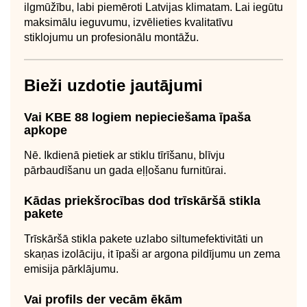
ilgmūžību, labi piemēroti Latvijas klimatam. Lai iegūtu
maksimālu ieguvumu, izvēlieties kvalitatīvu
stiklojumu un profesionālu montāžu.
Bieži uzdotie jautājumi
Vai KBE 88 logiem nepieciešama īpaša
apkope
Nē. Ikdienā pietiek ar stiklu tīrīšanu, blīvju
pārbaudīšanu un gada eļļošanu furnitūrai.
Kādas priekšrocības dod trīskāršā stikla
pakete
Trīskāršā stikla pakete uzlabo siltumefektivitāti un
skaņas izolāciju, it īpaši ar argona pildījumu un zema
emisija pārklājumu.
Vai profils der vecām ēkām