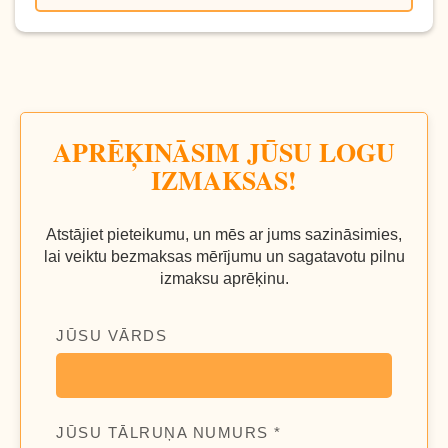
APRĒĶINĀSIM JŪSU LOGU
IZMAKSAS!
Atstājiet pieteikumu, un mēs ar jums sazināsimies,
lai veiktu bezmaksas mērījumu un sagatavotu pilnu
izmaksu aprēķinu.
JŪSU VĀRDS
JŪSU TĀLRUŅA NUMURS *