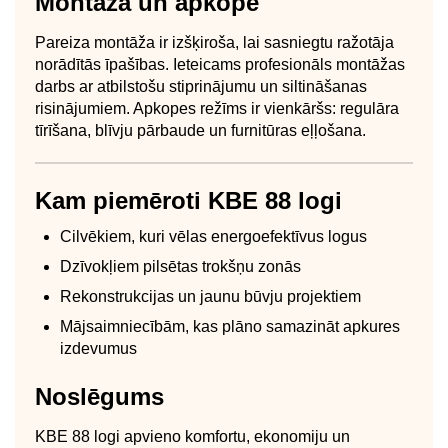
Montāža un apkope
Pareiza montāža ir izšķiroša, lai sasniegtu ražotāja
norādītās īpašības. Ieteicams profesionāls montāžas
darbs ar atbilstošu stiprinājumu un siltināšanas
risinājumiem. Apkopes režīms ir vienkāršs: regulāra
tīrīšana, blīvju pārbaude un furnitūras eļļošana.
Kam piemēroti KBE 88 logi
Cilvēkiem, kuri vēlas energoefektīvus logus
Dzīvokļiem pilsētas trokšņu zonās
Rekonstrukcijas un jaunu būvju projektiem
Mājsaimniecībām, kas plāno samazināt apkures
izdevumus
Noslēgums
KBE 88 logi apvieno komfortu, ekonomiju un