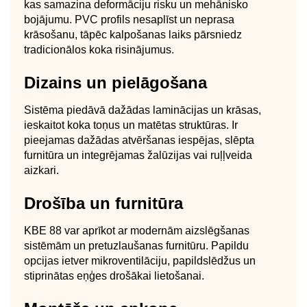
kas samazina deformāciju risku un mehānisko
bojājumu. PVC profils nesaplīst un neprasa
krāsošanu, tāpēc kalpošanas laiks pārsniedz
tradicionālos koka risinājumus.
Dizains un pielāgošana
Sistēma piedāvā dažādas laminācijas un krāsas,
ieskaitot koka toņus un matētas struktūras. Ir
pieejamas dažādas atvēršanas iespējas, slēpta
furnitūra un integrējamas žalūzijas vai ruļļveida
aizkari.
Drošība un furnitūra
KBE 88 var aprīkot ar modernām aizslēgšanas
sistēmām un pretuzlaušanas furnitūru. Papildu
opcijas ietver mikroventilāciju, papildslēdžus un
stiprinātas eņģes drošākai lietošanai.