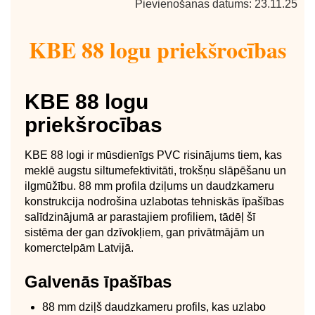
Pievienošanas datums: 23.11.25
KBE 88 logu priekšrocības
KBE 88 logu
priekšrocības
KBE 88 logi ir mūsdienīgs PVC risinājums tiem, kas
meklē augstu siltumefektivitāti, trokšņu slāpēšanu un
ilgmūžību. 88 mm profila dziļums un daudzkameru
konstrukcija nodrošina uzlabotas tehniskās īpašības
salīdzinājumā ar parastajiem profiliem, tādēļ šī
sistēma der gan dzīvokļiem, gan privātmājām un
komerctelpām Latvijā.
Galvenās īpašības
88 mm dziļš daudzkameru profils, kas uzlabo