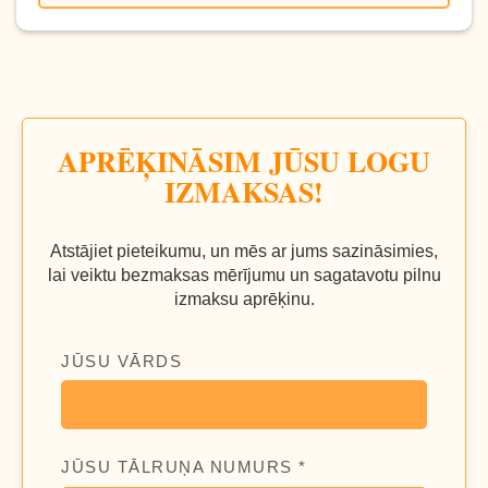
APRĒĶINĀSIM JŪSU LOGU
IZMAKSAS!
Atstājiet pieteikumu, un mēs ar jums sazināsimies,
lai veiktu bezmaksas mērījumu un sagatavotu pilnu
izmaksu aprēķinu.
JŪSU VĀRDS
JŪSU TĀLRUŅA NUMURS *