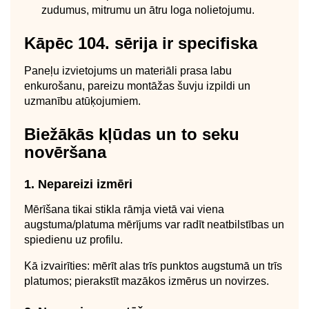
zudumus, mitrumu un ātru loga nolietojumu.
Kāpēc 104. sērija ir specifiska
Paneļu izvietojums un materiāli prasa labu
enkurošanu, pareizu montāžas šuvju izpildi un
uzmanību atūķojumiem.
Biežākās kļūdas un to seku
novēršana
1. Nepareizi izmēri
Mērīšana tikai stikla rāmja vietā vai viena
augstuma/platuma mērījums var radīt neatbilstības un
spiedienu uz profilu.
Kā izvairīties: mērīt alas trīs punktos augstumā un trīs
platumos; pierakstīt mazākos izmērus un novirzes.