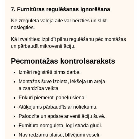
7. Furnitūras regulēšanas ignorēšana
Neizregulēta vaļējā ailē var berzties un slikti
noslēgties.
Kā izvairīties: izpildīt pilnu regulēšanu pēc montāžas
un pārbaudīt mikroventilāciju.
Pēcmontāžas kontrolsaraksts
Izmēri reģistrēti pirms darba.
Montāžas šuve izolēta, iekšējā un ārējā
aizsardzība veikta.
Enkuri piemēroti paneļu sienai.
Atūķojums pārbaudīts ar noliekumu.
Palodzīte un apdare ar ventilāciju šuvē.
Furnitūra noregulēta, logi strādā gludi.
Nav redzamu plaisu; blīvējumi veseli.