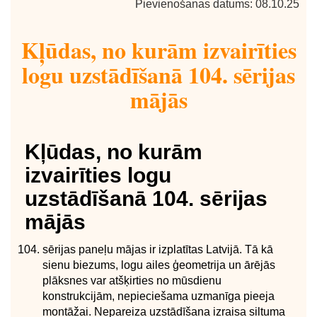
Pievienošanas datums: 08.10.25
Kļūdas, no kurām izvairīties
logu uzstādīšanā 104. sērijas
mājās
Kļūdas, no kurām
izvairīties logu
uzstādīšanā 104. sērijas
mājās
sērijas paneļu mājas ir izplatītas Latvijā. Tā kā
sienu biezums, logu ailes ģeometrija un ārējās
plāksnes var atšķirties no mūsdienu
konstrukcijām, nepieciešama uzmanīga pieeja
montāžai. Nepareiza uzstādīšana izraisa siltuma