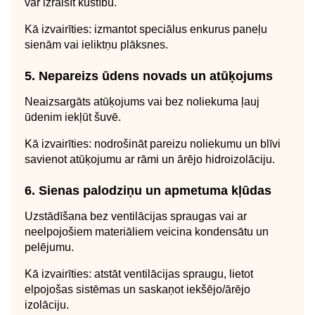
var izraisīt kustību.
Kā izvairīties: izmantot speciālus enkurus paneļu
sienām vai ieliktņu plāksnes.
5. Nepareizs ūdens novads un atūķojums
Neaizsargāts atūķojums vai bez noliekuma ļauj
ūdenim iekļūt šuvē.
Kā izvairīties: nodrošināt pareizu noliekumu un blīvi
savienot atūķojumu ar rāmi un ārējo hidroizolāciju.
6. Sienas palodziņu un apmetuma kļūdas
Uzstādīšana bez ventilācijas spraugas vai ar
neelpojošiem materiāliem veicina kondensātu un
pelējumu.
Kā izvairīties: atstāt ventilācijas spraugu, lietot
elpojošas sistēmas un saskaņot iekšējo/ārējo
izolāciju.