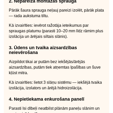
2. Nepareiza montāžas sprauga
Pārāk šaura sprauga neļauj pareizi izolēt, pārāk plata
— rada aukstuma tiltu.
Kā izvairīties: ievērot ražotāja ieteikumus par
spraugas platumu (parasti 10–20 mm līdz rāmim plus
izolācija un ārējais siltais slānis).
3. Ūdens un tvaika aizsardzības
neievērošana
Aizpildot tikai ar putām bez iekšējās/ārējās
aizsardzības, putām tiek atņemtas īpašības un šuve
kļūst mitra.
Kā izvairīties: lietot 3 slāņu sistēmu — iekšējā tvaika
izolācija, izolators un ārējā hidroizolācija.
4. Nepietiekama enkurošana panelī
Parasti īsi dībeļi neatbilst plānām paneļu slānim un