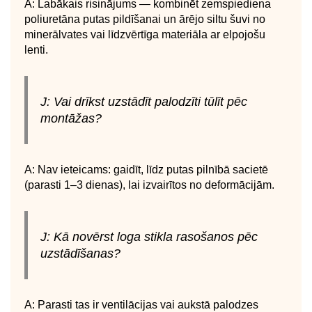
A: Labākais risinājums — kombinēt zemspiediena
poliuretāna putas pildīšanai un ārējo siltu šuvi no
minerālvates vai līdzvērtīga materiāla ar elpojošu
lenti.
J: Vai drīkst uzstādīt palodzīti tūlīt pēc
montāžas?
A: Nav ieteicams: gaidīt, līdz putas pilnībā sacietē
(parasti 1–3 dienas), lai izvairītos no deformācijām.
J: Kā novērst loga stikla rasošanos pēc
uzstādīšanas?
A: Parasti tas ir ventilācijas vai aukstā palodzes