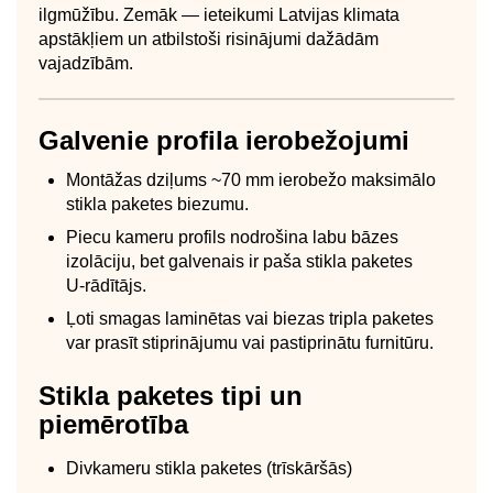
ilgmūžību. Zemāk — ieteikumi Latvijas klimata
apstākļiem un atbilstoši risinājumi dažādām
vajadzībām.
Galvenie profila ierobežojumi
Montāžas dziļums ~70 mm ierobežo maksimālo
stikla paketes biezumu.
Piecu kameru profils nodrošina labu bāzes
izolāciju, bet galvenais ir paša stikla paketes
U‑rādītājs.
Ļoti smagas laminētas vai biezas tripla paketes
var prasīt stiprinājumu vai pastiprinātu furnitūru.
Stikla paketes tipi un
piemērotība
Divkameru stikla paketes (trīskāršās)