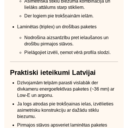
Asimetriska stiklu biezuma kombinācija un
lielāks attālums starp stikliem.
Der logiem pie trokšņainām ielām.
Laminētas (triplex) un drošības paketes
Nodrošina aizsardzību pret ielaušanos un
drošību pirmajos stāvos.
Pielāgojiet izvēli, ņemot vērā profila slodzi.
Praktiski ieteikumi Latvijai
Dzīvojamām telpām parasti vislabāk der
divkameru energoefektīvas paketes (~36 mm) ar
Low‑E un argonu.
Ja logs atrodas pie trokšņainas ielas, izvēlieties
asimetrisku konstrukciju ar dažādu stiklu
biezumu.
Pirmajos stāvos apsveriet laminētas paketes