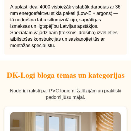
Aluplast Ideal 4000 visbiežāk vislabāk darbojas ar 36
mm energoefektīvu stikla paketi (Low‑E + argons) —
tā nodrošina labu siltumizolāciju, saprātīgas
izmaksas un ilgtspējību Latvijas apstākļos.
Speciālām vajadzībām (troksnis, drošība) izvēlieties
atbilstošas konstrukcijas un saskaņojiet tās ar
montāžas speciālistu.
DK-Logi bloga tēmas un kategorijas
Noderīgi raksti par PVC logiem, žalūzijām un praktiski
padomi jūsu mājai.