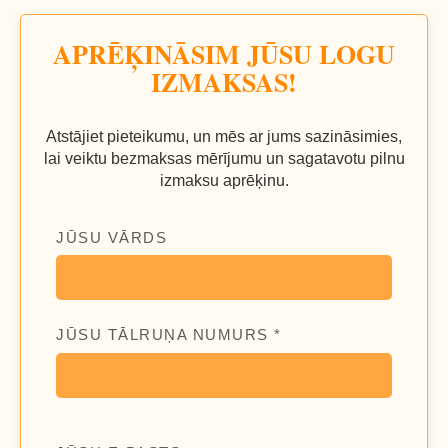
APRĒĶINĀSIM JŪSU LOGU
IZMAKSAS!
Atstājiet pieteikumu, un mēs ar jums sazināsimies,
lai veiktu bezmaksas mērījumu un sagatavotu pilnu
izmaksu aprēķinu.
JŪSU VĀRDS
JŪSU TĀLRUŅA NUMURS *