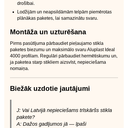
drošībai.
Lodžijām un neapsildāmām telpām piemērotas
plānākas paketes, lai samazinātu svaru.
Montāža un uzturēšana
Pirms pasūtījuma pārbaudiet pieļaujamo stikla
paketes biezumu un maksimālo svaru Aluplast Ideal
4000 profilam. Regulāri pārbaudiet hermētiskumu un,
ja paketea starp stikliem aizsvīst, nepieciešama
nomaiņa.
Biežāk uzdotie jautājumi
J: Vai Latvijā nepieciešams trīskāršs stikla
pakete?
A: Dažos gadījumos jā — īpaši