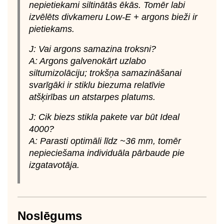
nepietiekami siltinātās ēkās. Tomēr labi
izvēlēts divkameru Low‑E + argons bieži ir
pietiekams.
J: Vai argons samazina troksni?
A: Argons galvenokārt uzlabo
siltumizolāciju; trokšņa samazināšanai
svarīgāki ir stiklu biezuma relatīvie
atšķirības un atstarpes platums.
J: Cik biezs stikla pakete var būt Ideal
4000?
A: Parasti optimāli līdz ~36 mm, tomēr
nepieciešama individuāla pārbaude pie
izgatavotāja.
Noslēgums