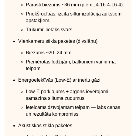
Parasti biezums ~36 mm (piem., 4-16-4-16-4).
Priekšrocības: izcila siltumizolācija aukstiem
apstākļiem.
Trūkumi: lielāks svars.
Vienkameru stikla paketes (divslāņu)
Biezums ~20–24 mm.
Piemērotas lodžijām, balkoniem vai nirma
telpām.
Energoefektīvās (Low‑E) ar inertu gāzi
Low‑E pārklājums + argons ievērojami
samazina siltuma zudumus.
Ieteicams dzīvojamām telpām — labs cenas
un rezultāta kompromiss.
Akustiskās stikla paketes