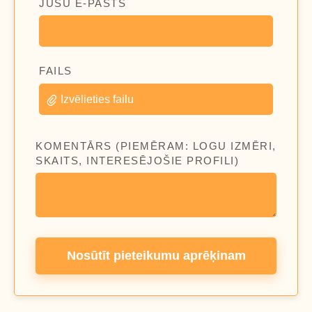
JŪSU E-PASTS
FAILS
Izvēlieties failu
KOMENTĀRS (PIEMĒRAM: LOGU IZMĒRI,
SKAITS, INTERESĒJOŠIE PROFILI)
Nosūtīt pieteikumu aprēķinam