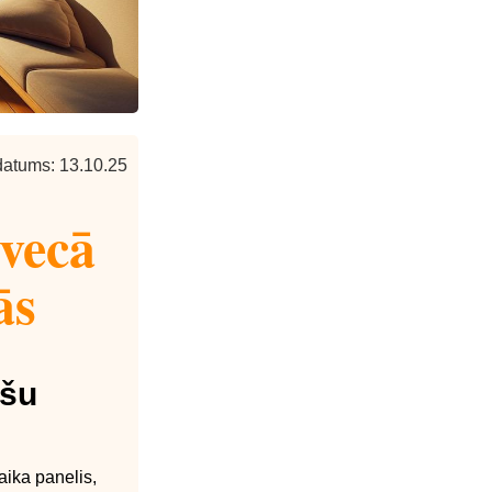
atums: 13.10.25
 vecā
ās
ešu
aika panelis,