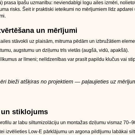
vā) prasa īpašu uzmanību: neviendabīgi logu ailes izmēri, nolieto
ruma risks. Šeit ir praktiski ieteikumi no mērījumiem līdz apdarei
mi.
izvērtēšana un mērījumi
ailes stāvokli uz plaisām, mitruma pēdām un izbružātiem eleme
atumu, augstumu un dziļumu trīs vietās (augšā, vidū, apakšā).
līkumus ar līmeni; nelīdzenības var prasīt papildu klučus vai sti
ēri bieži atšķiras no projektiem — paļaujieties uz mērīj
s un stiklojums
 profilu ar labu siltumizolāciju un montažas dziļumu vismaz 70–
tei izvēlieties Low-E pārklājumu un argona pildījumu labākai sil