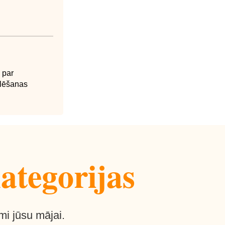
 par
klēšanas
ategorijas
mi jūsu mājai.