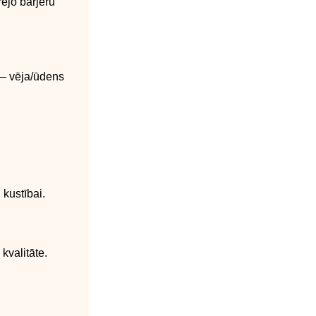
rējo barjeru
 — vēja/ūdens
 kustībai.
 kvalitāte.