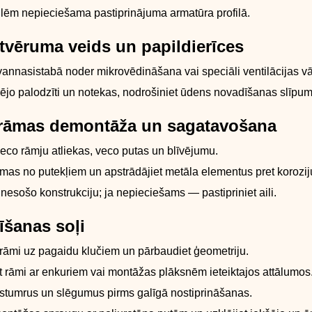
lēm nepieciešama pastiprinājuma armatūra profilā.
tvēruma veids un papildierīces
vannasistabā noder mikrovēdināšana vai speciāli ventilācijas vār
rējo palodzīti un notekas, nodrošiniet ūdens novadīšanas slīpum
 rāmas demontāža un sagatavošana
co rāmju atliekas, veco putas un blīvējumu.
rsmas no putekļiem un apstrādājiet metāla elementus pret korozij
nesošo konstrukciju; ja nepieciešams — pastipriniet aili.
īšanas soļi
 rāmi uz pagaidu klučiem un pārbaudiet ģeometriju.
et rāmi ar enkuriem vai montāžas plāksnēm ieteiktajos attālumos
 stumrus un slēgumus pirms galīgā nostiprināšanas.