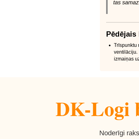
tas samazi
Pēdējais
Trīspunktu 
ventilāciju
izmaiņas uz
DK-Logi b
Noderīgi raks