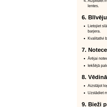
Aizpildiet 
lentes.
6. Blīvēj
Lietojiet s
barjera.
Kvalitatīvi
7. Notec
Ārējai note
Iekšējā pal
8. Vēdin
Aizstājot lo
Uzstādiet m
9. Bieži 