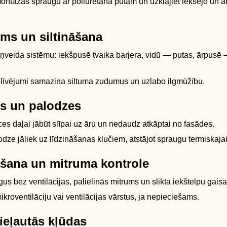
montāžas spraugu ar poliuretāna putām un uzklājiet iekšējo un ā
ums un siltināšana
lāņveida sistēmu: iekšpusē tvaika barjera, vidū — putas, ārpusē
 blīvējumi samazina siltuma zudumus un uzlabo ilgmūžību.
es un palodzes
ces daļai jābūt slīpai uz āru un nedaudz atkāptai no fasādes.
odze jāliek uz līdzināšanas klučiem, atstājot spraugu termiskajai
āšana un mitruma kontrole
gus bez ventilācijas, palielinās mitrums un slikta iekštelpu gaisa
ikroventilāciju vai ventilācijas vārstus, ja nepieciešams.
pieļautās kļūdas