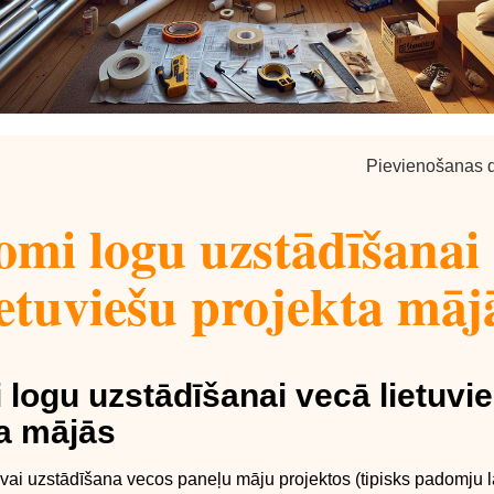
Pievienošanas d
mi logu uzstādīšanai
ietuviešu projekta māj
logu uzstādīšanai vecā lietuvi
a mājās
ai uzstādīšana vecos paneļu māju projektos (tipisks padomju l