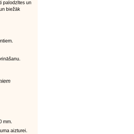
ti palodzītes un
 un biežāk
ntiem.
prināšanu.
umiem
90 mm.
tuma aizturei.