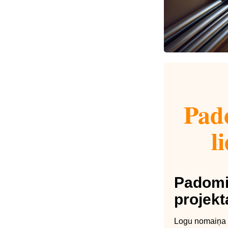
Pado
l
Padomi 
projekt
Logu nomaiņa v