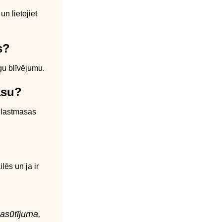
n lietojiet
s?
gu blīvējumu.
asu?
 Plastmasas
lēs un ja ir
pasūtījuma,