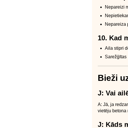
Nepareizi m
Nepietiekam
Nepareiza 
10. Kad m
Aila stipri
Sarežģītas 
Bieži u
J: Vai ai
A: Jā, ja redz
vietēju betona
J: Kāds 