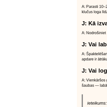
A: Parasti 10–2
klučus loga lī
J: Kā izv
A: Nodrošiniet
J: Vai la
A: Špaktelēšan
apdare ir ātrāk
J: Vai lo
A: Vienkāršos g
šaubas — labāk
Ieteikums: