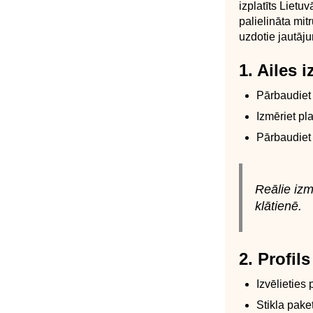
izplatīts Lietu
palielināta mit
uzdotie jautāju
1. Ailes 
Pārbaudiet 
Izmēriet pl
Pārbaudiet 
Reālie izm
klātienē.
2. Profil
Izvēlieties
Stikla pake