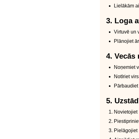
Lielākām ai
3. Loga a
Virtuvē un 
Plānojiet ā
4. Vecās
Noņemiet ve
Notīriet vi
Pārbaudiet 
5. Uzstād
Novietojiet
Piestiprini
Pielāgojiet