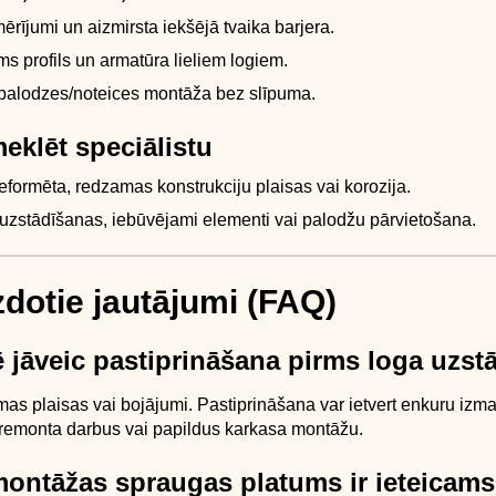
ērījumi un aizmirsta iekšējā tvaika barjera.
s profils un armatūra lieliem logiem.
palodzes/noteices montāža bez slīpuma.
eklēt speciālistu
 deformēta, redzamas konstrukciju plaisas vai korozija.
uzstādīšanas, iebūvējami elementi vai palodžu pārvietošana.
zdotie jautājumi (FAQ)
lē jāveic pastiprināšana pirms loga uzs
amas plaisas vai bojājumi. Pastiprināšana var ietvert enkuru izm
 remonta darbus vai papildus karkasa montāžu.
montāžas spraugas platums ir ieteicam