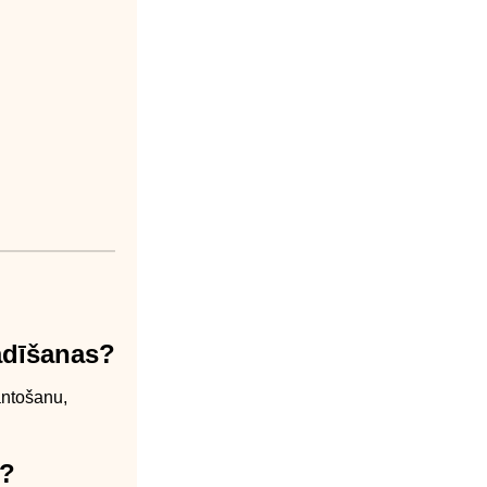
tādīšanas?
antošanu,
s?