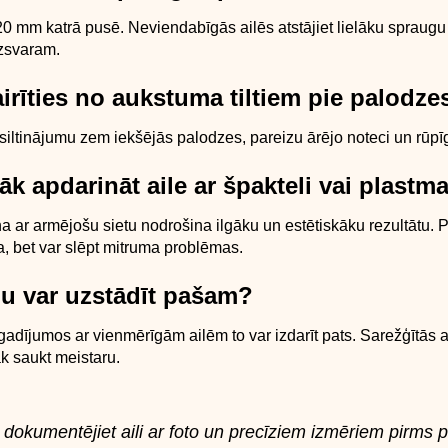
0 mm katrā pusē. Neviendabīgās ailēs atstājiet lielāku spraugu u
dzsvaram.
airīties no aukstuma tiltiem pie palodze
 siltinājumu zem iekšējās palodzes, pareizu ārējo noteci un rūpī
bāk apdarināt aile ar špakteli vai plastm
a ar armējošu sietu nodrošina ilgāku un estētiskāku rezultātu.
a, bet var slēpt mitruma problēmas.
gu var uzstādīt pašam?
adījumos ar vienmērīgām ailēm to var izdarīt pats. Sarežģītās ai
 saukt meistaru.
 dokumentējiet aili ar foto un precīziem izmēriem pirms 