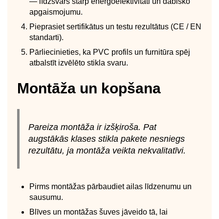
— līdzsvars starp energoefektivitāti un dabisko
apgaismojumu.
Pieprasiet sertifikātus un testu rezultātus (CE / EN
standarti).
Pārliecinieties, ka PVC profils un furnitūra spēj
atbalstīt izvēlēto stikla svaru.
Montāža un kopšana
Pareiza montāža ir izšķiroša. Pat
augstākās klases stikla pakete nesniegs
rezultātu, ja montāža veikta nekvalitatīvi.
Pirms montāžas pārbaudiet ailas līdzenumu un
sausumu.
Blīves un montāžas šuves jāveido tā, lai