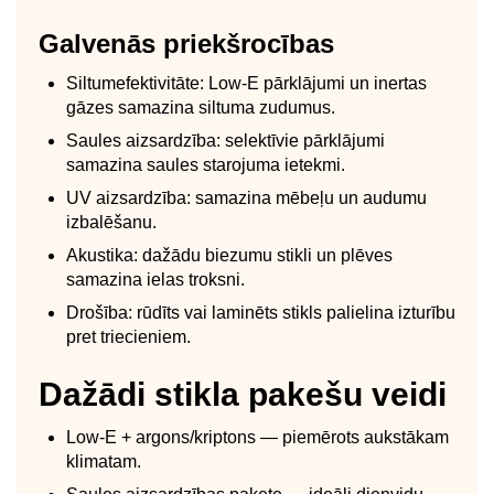
Galvenās priekšrocības
Siltumefektivitāte: Low-E pārklājumi un inertas
gāzes samazina siltuma zudumus.
Saules aizsardzība: selektīvie pārklājumi
samazina saules starojuma ietekmi.
UV aizsardzība: samazina mēbeļu un audumu
izbalēšanu.
Akustika: dažādu biezumu stikli un plēves
samazina ielas troksni.
Drošība: rūdīts vai laminēts stikls palielina izturību
pret triecieniem.
Dažādi stikla pakešu veidi
Low-E + argons/kriptons — piemērots aukstākam
klimatam.