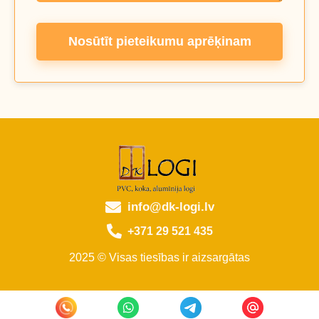
Nosūtīt pieteikumu aprēķinam
info@dk-logi.lv
+371 29 521 435
2025 © Visas tiesības ir aizsargātas