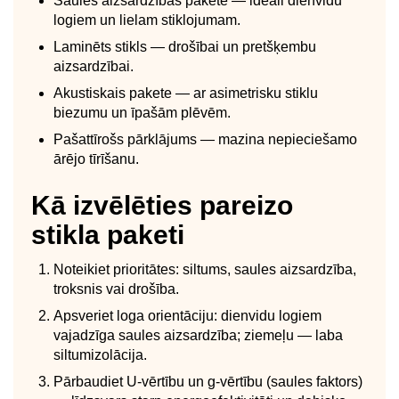
Saules aizsardzības pakete — ideāli dienvidu
logiem un lielam stiklojumam.
Laminēts stikls — drošībai un pretšķembu
aizsardzībai.
Akustiskais pakete — ar asimetrisku stiklu
biezumu un īpašām plēvēm.
Pašattīrošs pārklājums — mazina nepieciešamo
ārējo tīrīšanu.
Kā izvēlēties pareizo
stikla paketi
Noteikiet prioritātes: siltums, saules aizsardzība,
troksnis vai drošība.
Apsveriet loga orientāciju: dienvidu logiem
vajadzīga saules aizsardzība; ziemeļu — laba
siltumizolācija.
Pārbaudiet U-vērtību un g-vērtību (saules faktors)