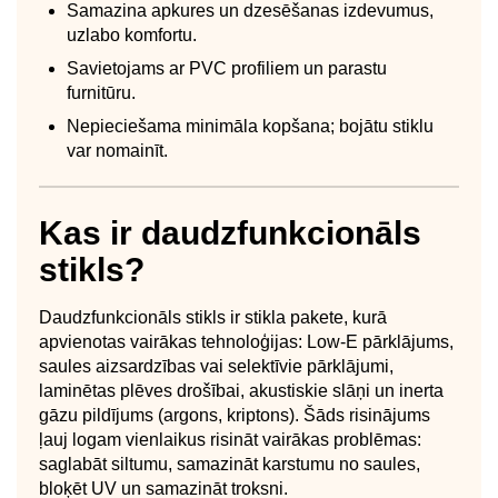
Samazina apkures un dzesēšanas izdevumus,
uzlabo komfortu.
Savietojams ar PVC profiliem un parastu
furnitūru.
Nepieciešama minimāla kopšana; bojātu stiklu
var nomainīt.
Kas ir daudzfunkcionāls
stikls?
Daudzfunkcionāls stikls ir stikla pakete, kurā
apvienotas vairākas tehnoloģijas: Low-E pārklājums,
saules aizsardzības vai selektīvie pārklājumi,
laminētas plēves drošībai, akustiskie slāņi un inerta
gāzu pildījums (argons, kriptons). Šāds risinājums
ļauj logam vienlaikus risināt vairākas problēmas:
saglabāt siltumu, samazināt karstumu no saules,
bloķēt UV un samazināt troksni.