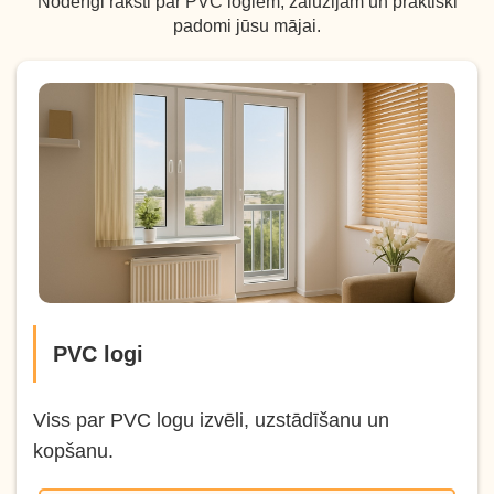
Noderīgi raksti par PVC logiem, žalūzijām un praktiski
padomi jūsu mājai.
PVC logi
Viss par PVC logu izvēli, uzstādīšanu un
kopšanu.