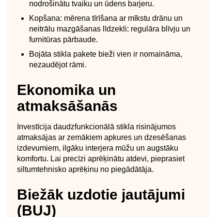
nodrošinātu tvaiku un ūdens barjeru.
Kopšana: mērena tīrīšana ar mīkstu drānu un
neitrālu mazgāšanas līdzekli; regulāra blīvju un
furnitūras pārbaude.
Bojāta stikla pakete bieži vien ir nomaināma,
nezaudējot rāmi.
Ekonomika un
atmaksāšanās
Investīcija daudzfunkcionālā stikla risinājumos
atmaksājas ar zemākiem apkures un dzesēšanas
izdevumiem, ilgāku interjera mūžu un augstāku
komfortu. Lai precīzi aprēķinātu atdevi, pieprasiet
siltumtehnisko aprēķinu no piegādātāja.
Biežāk uzdotie jautājumi
(BUJ)