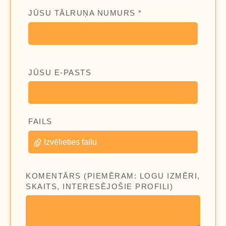
JŪSU TĀLRUŅA NUMURS *
JŪSU E-PASTS
FAILS
Izvēlieties failu
KOMENTĀRS (PIEMĒRAM: LOGU IZMĒRI,
SKAITS, INTERESĒJOŠIE PROFILI)