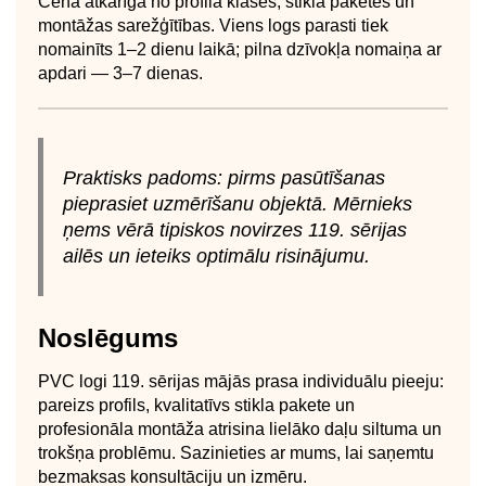
Cena atkarīga no profila klases, stikla paketes un
montāžas sarežģītības. Viens logs parasti tiek
nomainīts 1–2 dienu laikā; pilna dzīvokļa nomaiņa ar
apdari — 3–7 dienas.
Praktisks padoms: pirms pasūtīšanas
pieprasiet uzmērīšanu objektā. Mērnieks
ņems vērā tipiskos novirzes 119. sērijas
ailēs un ieteiks optimālu risinājumu.
Noslēgums
PVC logi 119. sērijas mājās prasa individuālu pieeju:
pareizs profils, kvalitatīvs stikla pakete un
profesionāla montāža atrisina lielāko daļu siltuma un
trokšņa problēmu. Sazinieties ar mums, lai saņemtu
bezmaksas konsultāciju un izmēru.