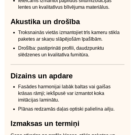
Ieteicams izmantot papildus siltumizolācijas
lentes un kvalitatīvus blīvējuma materiālus.
Akustika un drošība
Troksnainās vietās izmantojiet trīs kameru stikla
paketes ar skaņu slāpējošām īpašībām.
Drošība: pastiprināti profili, daudzpunktu
slēdzenes un kvalitatīva furnitūra.
Dizains un apdare
Fasādes harmonijai labāk baltas vai gaišas
krāsas rāmji; iekšpusē var izmantot koka
imitācijas laminātu.
Plānas redzamās daļas optiski palielina ailju.
Izmaksas un termiņi