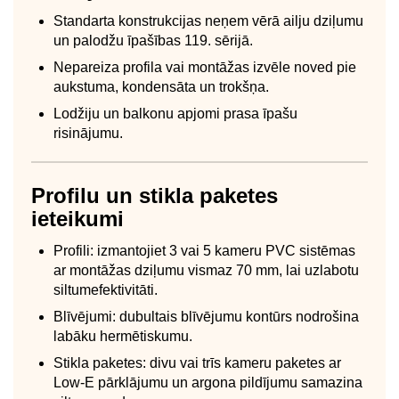
Standarta konstrukcijas neņem vērā ailju dziļumu
un palodžu īpašības 119. sērijā.
Nepareiza profila vai montāžas izvēle noved pie
aukstuma, kondensāta un trokšņa.
Lodžiju un balkonu apjomi prasa īpašu
risinājumu.
Profilu un stikla paketes
ieteikumi
Profili: izmantojiet 3 vai 5 kameru PVC sistēmas
ar montāžas dziļumu vismaz 70 mm, lai uzlabotu
siltumefektivitāti.
Blīvējumi: dubultais blīvējumu kontūrs nodrošina
labāku hermētiskumu.
Stikla paketes: divu vai trīs kameru paketes ar
Low-E pārklājumu un argona pildījumu samazina