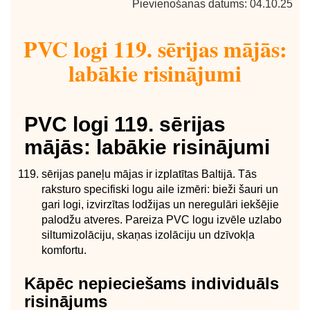
Pievienošanas datums: 04.10.25
PVC logi 119. sērijas mājās:
labākie risinājumi
PVC logi 119. sērijas
mājās: labākie risinājumi
sērijas paneļu mājas ir izplatītas Baltijā. Tās
raksturo specifiski logu aile izmēri: bieži šauri un
gari logi, izvirzītas lodžijas un neregulāri iekšējie
palodžu atveres. Pareiza PVC logu izvēle uzlabo
siltumizolāciju, skaņas izolāciju un dzīvokļa
komfortu.
Kāpēc nepieciešams individuāls
risinājums