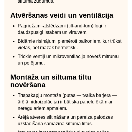
siltuma zudumus.
Atvēršanas veidi un ventilācija
Pagriežami-atslēdzami (tilt-and-turn) logi ir
daudzpusīgi istabām un virtuvēm.
Bīdāmie risinājumi piemēroti balkoniem, kur trūkst
vietas, bet mazāk hermētiski.
Trickle ventiļi un mikroventilācija novērš mitrumu
un pelējumu.
Montāža un siltuma tiltu
novēršana
Trīspakāpju montāža (putas — tvaika barjera —
ārējā hidroizolācija) ir būtiska paneļu ēkām ar
neregulāriem apmalēm.
Ārējā atveres siltināšana un pareiza palodzes
uzstādīšana samazina siltuma tiltus.