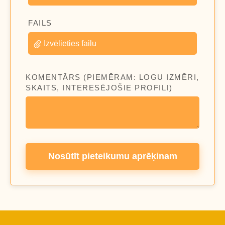
FAILS
Izvēlieties failu
KOMENTĀRS (PIEMĒRAM: LOGU IZMĒRI,
SKAITS, INTERESĒJOŠIE PROFILI)
Nosūtīt pieteikumu aprēķinam