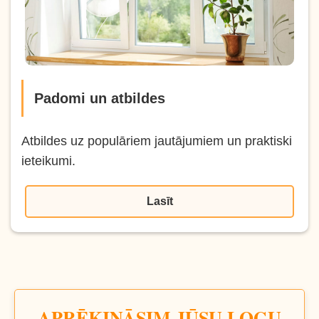
Padomi un atbildes
Atbildes uz populāriem jautājumiem un praktiski
ieteikumi.
Lasīt
APRĒĶINĀSIM JŪSU LOGU