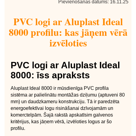
Pievienošanas datums: 16.11.25
PVC logi ar Aluplast Ideal
8000 profilu: kas jāņem vērā
izvēloties
PVC logi ar Aluplast Ideal
8000: īss apraksts
Aluplast Ideal 8000 ir mūsdienīga PVC profila
sistēma ar palielinātu montāžas dziļumu (aptuveni 80
mm) un daudzkameru konstrukciju. Tā ir paredzēta
energoefektīvai logu risināšanai dzīvojamām un
komerctelpām. Šajā rakstā apskatīsim galvenos
kritērijus, kas jāņem vērā, izvēloties logus ar šo
profilu.