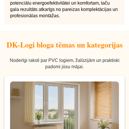
potenciālu energoefektivitātei un komfortam, taču
gala rezultāts atkarīgs no pareizas komplektācijas un
profesionālas montāžas.
DK-Logi bloga tēmas un kategorijas
Noderīgi raksti par PVC logiem, žalūzijām un praktiski
padomi jūsu mājai.