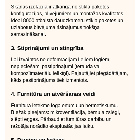
Skaņas izolācija ir atkarīga no stikla paketes
konfigurācijas, blīvējumiem un montāžas kvalitātes.
Ideal 8000 atbalsta daudzkameru stikla paketes un
uzlabotus blīvējuma risinājumus trokšņa
samazināšanai.
3. Stiprinājumi un stingrība
Lai izvairītos no deformācijām lieliem logiem,
nepieciešami pastiprinājumi (tērauda vai
kompozītmateriālu ieliktņi). Pajautājiet piegādātājam,
kāds pastiprinājums tiek izmantots.
4. Furnitūra un atvēršanas veidi
Furnitūra ietekmē loga ērtumu un hermētiskumu.
Biežāk pieejams: mikroventilācija, bērnu aizslēgi,
slēpti eņģes. Pārbaudiet furnitūras darbību un
ražotāja norādīto ekspluatācijas laiku.
5. Dizains un krāsas