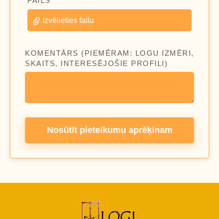
FAILS
Izvēlieties failu
KOMENTĀRS (PIEMĒRAM: LOGU IZMĒRI,
SKAITS, INTERESĒJOŠIE PROFILI)
Nosūtīt pieteikumu aprēķinam