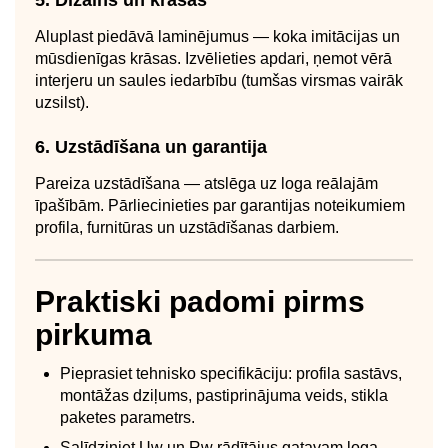
Aluplast piedāvā laminējumus — koka imitācijas un
mūsdienīgas krāsas. Izvēlieties apdari, ņemot vērā
interjeru un saules iedarbību (tumšas virsmas vairāk
uzsilst).
6. Uzstādīšana un garantija
Pareiza uzstādīšana — atslēga uz loga reālajām
īpašībām. Pārliecinieties par garantijas noteikumiem
profila, furnitūras un uzstādīšanas darbiem.
Praktiski padomi pirms
pirkuma
Pieprasiet tehnisko specifikāciju: profila sastāvs,
montāžas dziļums, pastiprinājuma veids, stikla
paketes parametrs.
Salīdziniet Uw un Rw rādītājus gatavam loga