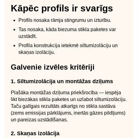
Kāpēc profils ir svarīgs
Profils nosaka rāmja stingrumu un izturību.
Tas nosaka, kāda biezuma stikla paketes var
uzstādīt.
Profila konstrukcija ietekmē siltumizolāciju un
skaņas izolāciju.
Galvenie izvēles kritēriji
1. Siltumizolācija un montāžas dziļums
Plašāka montāžas dziļuma priekšrocība — iespēja
likt biezākas stikla paketes un uzlabot siltumizolāciju.
Taču galīgais rezultāts atkarīgs no stikla sastāva
(zems emissijas pārklājums, inertās gāzes pildījums)
un pareizas uzstādīšanas.
2. Skaņas izolācija