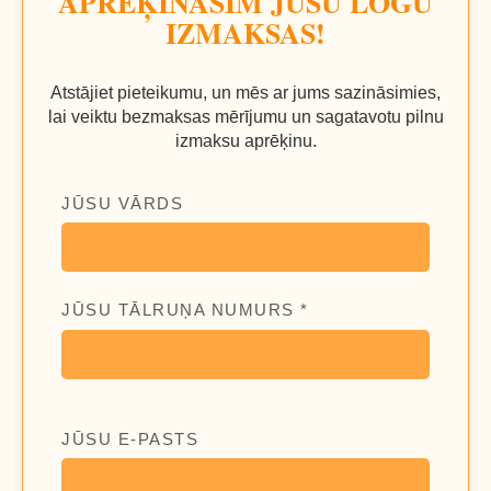
APRĒĶINĀSIM JŪSU LOGU
IZMAKSAS!
Atstājiet pieteikumu, un mēs ar jums sazināsimies,
lai veiktu bezmaksas mērījumu un sagatavotu pilnu
izmaksu aprēķinu.
JŪSU VĀRDS
JŪSU TĀLRUŅA NUMURS *
JŪSU E-PASTS