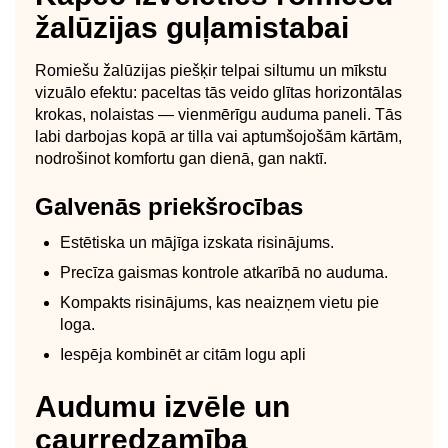
žalūzijas guļamistabai
Romiešu žalūzijas piešķir telpai siltumu un mīkstu
vizuālo efektu: paceltas tās veido glītas horizontālas
krokas, nolaistas — vienmērīgu auduma paneli. Tās
labi darbojas kopā ar tilla vai aptumšojošām kārtām,
nodrošinot komfortu gan dienā, gan naktī.
Galvenās priekšrocības
Estētiska un mājīga izskata risinājums.
Precīza gaismas kontrole atkarībā no auduma.
Kompakts risinājums, kas neaizņem vietu pie
loga.
Iespēja kombinēt ar citām logu apli
Audumu izvēle un
caurredzamība