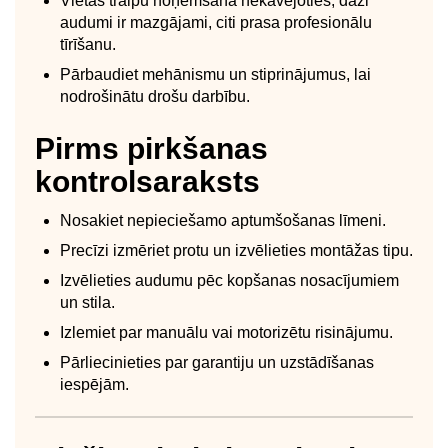
Vietas traipu noņemšana nekavējoties; daži
audumi ir mazgājami, citi prasa profesionālu
tīrīšanu.
Pārbaudiet mehānismu un stiprinājumus, lai
nodrošinātu drošu darbību.
Pirms pirkšanas
kontrolsaraksts
Nosakiet nepieciešamo aptumšošanas līmeni.
Precīzi izmēriet protu un izvēlieties montāžas tipu.
Izvēlieties audumu pēc kopšanas nosacījumiem
un stila.
Izlemiet par manuālu vai motorizētu risinājumu.
Pārliecinieties par garantiju un uzstādīšanas
iespējām.