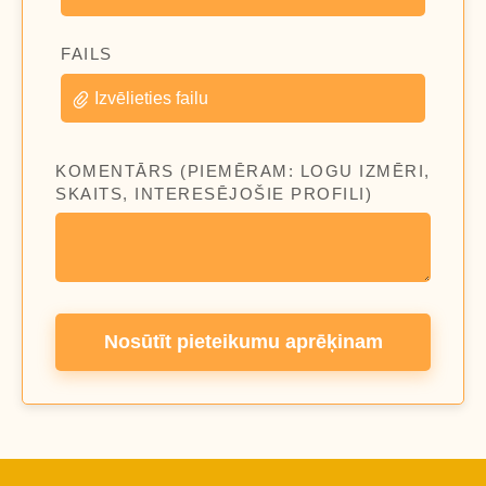
FAILS
Izvēlieties failu
KOMENTĀRS (PIEMĒRAM: LOGU IZMĒRI,
SKAITS, INTERESĒJOŠIE PROFILI)
Nosūtīt pieteikumu aprēķinam