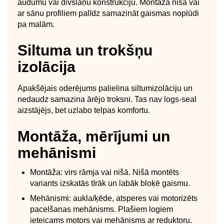
audumu vai divslāņu konstrukciju. Montāža nišā vai
ar sānu profiliem palīdz samazināt gaismas noplūdi
pa malām.
Siltuma un trokšņu
izolācija
Apakšējais oderējums palielina siltumizolāciju un
nedaudz samazina ārējo troksni. Tas nav logs-seal
aizstājējs, bet uzlabo telpas komfortu.
Montāža, mērījumi un
mehānismi
Montāža: virs rāmja vai nišā. Nišā montēts
variants izskatās tīrāk un labāk bloķē gaismu.
Mehānismi: aukla/ķēde, atsperes vai motorizēts
pacelšanas mehānisms. Plašiem logiem
ieteicams motors vai mehānisms ar reduktoru.