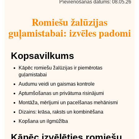
Pievienošanas datums: 08.05.26
Romiešu žalūzijas
guļamistabai: izvēles padomi
Kopsavilkums
Kāpēc romiešu žalūzijas ir piemērotas
guļamistabai
Audumu veidi un gaismas kontrole
Aptumšošanas un privātuma risinājumi
Montāža, mērījumi un pacelšanas mehānismi
Dizains: krāsa, raksts un kombinēšana
Kopšana un ilgmūžība
Kāpēc izvēlēties romiešu