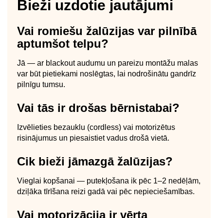
Bieži uzdotie jautājumi
Vai romiešu žalūzijas var pilnībā
aptumšot telpu?
Jā — ar blackout audumu un pareizu montāžu malas
var būt pietiekami noslēgtas, lai nodrošinātu gandrīz
pilnīgu tumsu.
Vai tās ir drošas bērnistabai?
Izvēlieties bezauklu (cordless) vai motorizētus
risinājumus un piesaistiet vadus drošā vietā.
Cik bieži jāmazgā žalūzijas?
Vieglai kopšanai — putekļošana ik pēc 1–2 nedēļām,
dziļāka tīrīšana reizi gadā vai pēc nepieciešamības.
Vai motorizācija ir vērta