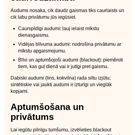
Audums nosaka, cik daudz gaismas tiks caurlaists un
cik labu privātumu jūs iegūsiet.
Caurspīdīgi audumi: ļauj ielaist mīkstu
dienasgaismu.
Vidējas blīvuma audumi: nodrošina privātumu ar
mīkstu apgaismojumu.
Blīvi un aptumšojoši audumi (blackout): piemēroti
tiem, kas guļ dienā vai ir jutīgi pret gaismu.
Dabiski audumi (lins, kokvilna) rada siltu izjūtu;
sintētiskie vai jaukti audumi ir izturīgi un vieglāk
kopjami.
Aptumšošana un
privātums
Lai iegūtu pilnīgu tumšumu, izvēlieties blackout