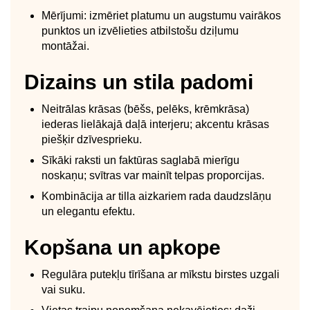
Mērījumi: izmēriet platumu un augstumu vairākos
punktos un izvēlieties atbilstošu dziļumu
montāžai.
Dizains un stila padomi
Neitrālas krāsas (bēšs, pelēks, krēmkrāsa)
iederas lielākajā daļā interjeru; akcentu krāsas
piešķir dzīvesprieku.
Sīkāki raksti un faktūras saglabā mierīgu
noskaņu; svītras var mainīt telpas proporcijas.
Kombinācija ar tilla aizkariem rada daudzslāņu
un elegantu efektu.
Kopšana un apkope
Regulāra putekļu tīrīšana ar mīkstu birstes uzgali
vai suku.