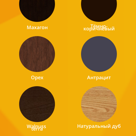
Тёмно-
Махагон
коричневый
Орех
Антрацит
Натуральный дуб
Walnuss
terra