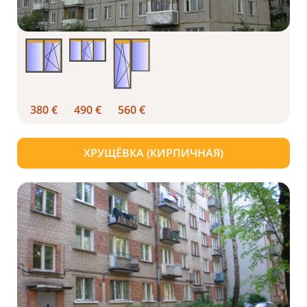
380
€
490 €
560 €
ХРУЩЁВКА (КИРПИЧНАЯ)