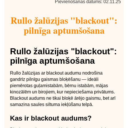
Pievienošanas datums: 02.11.25
Rullo žalūzijas "blackout":
pilnīga aptumšošana
Rullo žalūzijas "blackout":
pilnīga aptumšošana
Rullo žalūzijas ar blackout audumu nodrošina
gandrīz pilnīgu gaismas bloķēšanu — ideāli
piemērotas guļamistabām, bērnu istabām, mājas
kinozālēm un birojiem, kur nepieciešama privātums.
Blackout audums ne tikai bloķē ārējo gaismu, bet arī
samazina saules siltuma iekļūšanu telpā.
Kas ir blackout audums?