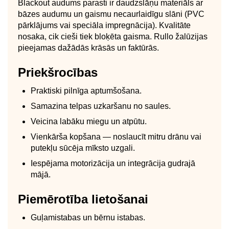
Blackout audums parasti ir daudzslāņu materiāls ar
bāzes audumu un gaismu necaurlaidīgu slāni (PVC
pārklājums vai speciāla impregnācija). Kvalitāte
nosaka, cik cieši tiek bloķēta gaisma. Rullo žalūzijas
pieejamas dažādās krāsās un faktūrās.
Priekšrocības
Praktiski pilnīga aptumšošana.
Samazina telpas uzkaršanu no saules.
Veicina labāku miegu un atpūtu.
Vienkārša kopšana — noslaucīt mitru drānu vai
putekļu sūcēja mīksto uzgali.
Iespējama motorizācija un integrācija gudrajā
mājā.
Piemērotība lietošanai
Guļamistabas un bērnu istabas.