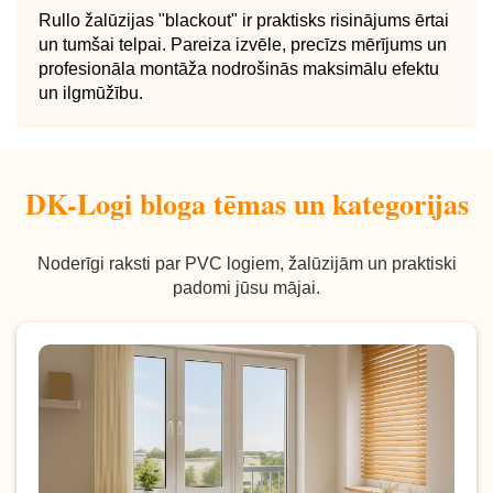
Rullo žalūzijas "blackout" ir praktisks risinājums ērtai
un tumšai telpai. Pareiza izvēle, precīzs mērījums un
profesionāla montāža nodrošinās maksimālu efektu
un ilgmūžību.
DK-Logi bloga tēmas un kategorijas
Noderīgi raksti par PVC logiem, žalūzijām un praktiski
padomi jūsu mājai.