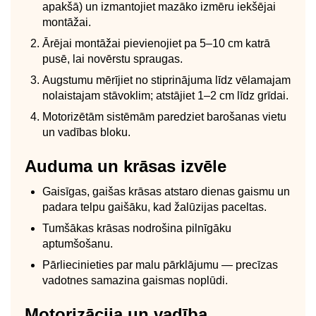
apakšā) un izmantojiet mazāko izmēru iekšējai
montāžai.
Ārējai montāžai pievienojiet pa 5–10 cm katrā
pusē, lai novērstu spraugas.
Augstumu mērījiet no stiprinājuma līdz vēlamajam
nolaistajam stāvoklim; atstājiet 1–2 cm līdz grīdai.
Motorizētām sistēmām paredziet barošanas vietu
un vadības bloku.
Auduma un krāsas izvēle
Gaisīgas, gaišas krāsas atstaro dienas gaismu un
padara telpu gaišāku, kad žalūzijas paceltas.
Tumšākas krāsas nodrošina pilnīgāku
aptumšošanu.
Pārliecinieties par malu pārklājumu — precīzas
vadotnes samazina gaismas noplūdi.
Motorizācija un vadība