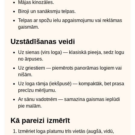
Mājas kinozāles.
Biroji un sanāksmju telpas.
Telpas ar spožu ielu apgaismojumu vai reklāmas
gaismām.
Uzstādīšanas veidi
Uz sienas (virs loga) — klasiskā pieeja, sedz logu
no ārpuses.
Uz griestiem — piemērots panorāmas logiem vai
nišām.
Uz loga rāmja (iekšpusē) — kompaktāk, bet prasa
precīzu mērījumu.
Ar sānu vadotnēm — samazina gaismas ieplūdi
pie malām.
Kā pareizi izmērīt
Izmēriet loga platumu trīs vietās (augšā, vidū,