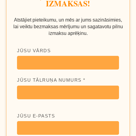
IZMAKSAS!
Atstājiet pieteikumu, un mēs ar jums sazināsimies,
lai veiktu bezmaksas mērījumu un sagatavotu pilnu
izmaksu aprēķinu.
JŪSU VĀRDS
JŪSU TĀLRUŅA NUMURS *
JŪSU E-PASTS