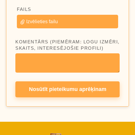
FAILS
Izvēlieties failu
KOMENTĀRS (PIEMĒRAM: LOGU IZMĒRI,
SKAITS, INTERESĒJOŠIE PROFILI)
Nosūtīt pieteikumu aprēķinam