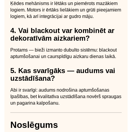
Ķēdes mehānisms ir lētāks un piemērots mazākiem
logiem. Motors ir ērtāks lielākiem un grūti pieejamiem
logiem, kā arī integrācijai ar gudro māju.
4. Vai blackout var kombinēt ar
dekoratīvām aizkariem?
Protams — bieži izmanto dubulto sistēmu: blackout
aptumšošanai un caurspīdīgu aizkaru dienas laikā.
5. Kas svarīgāks — audums vai
uzstādīšana?
Abi ir svarīgi: audums nodrošina aptumšošanas
īpašības, bet kvalitatīva uzstādīšana novērš spraugas
un pagarina kalpošanu.
Noslēgums