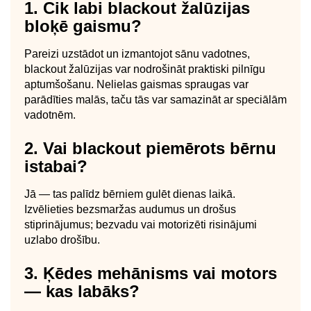
1. Cik labi blackout žalūzijas
bloķē gaismu?
Pareizi uzstādot un izmantojot sānu vadotnes,
blackout žalūzijas var nodrošināt praktiski pilnīgu
aptumšošanu. Nelielas gaismas spraugas var
parādīties malās, taču tās var samazināt ar speciālām
vadotnēm.
2. Vai blackout piemērots bērnu
istabai?
Jā — tas palīdz bērniem gulēt dienas laikā.
Izvēlieties bezsmaržas audumus un drošus
stiprinājumus; bezvadu vai motorizēti risinājumi
uzlabo drošību.
3. Ķēdes mehānisms vai motors
— kas labāks?