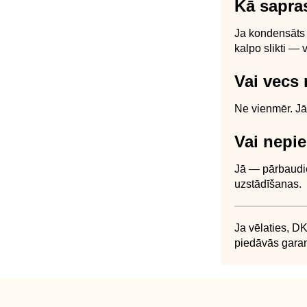
Kā sapras
Ja kondensāts s
kalpo slikti — v
Vai vecs
Ne vienmēr. Jā
Vai nepi
Jā — pārbaudie
uzstādīšanas.
Ja vēlaties, D
piedāvās garan