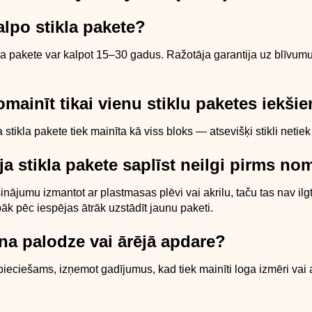
kalpo stikla pakete?
kla pakete var kalpot 15–30 gadus. Ražotāja garantija uz blīvum
omainīt tikai vienu stiklu paketes iekši
stikla pakete tiek mainīta kā viss bloks — atsevišķi stikli netiek 
 ja stikla pakete saplīst neilgi pirms n
inājumu izmantot ar plastmasas plēvi vai akrilu, taču tas nav il
āk pēc iespējas ātrāk uzstādīt jaunu paketi.
na palodze vai ārējā apdare?
ieciešams, izņemot gadījumus, kad tiek mainīti loga izmēri vai 