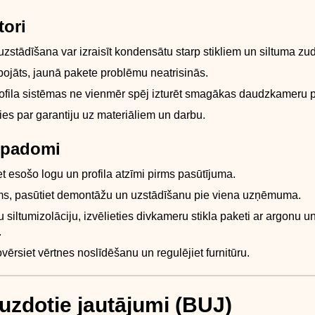
tori
zstādīšana var izraisīt kondensātu starp stikliem un siltuma z
 bojāts, jaunā pakete problēmu neatrisinās.
ofila sistēmas ne vienmēr spēj izturēt smagākas daudzkameru 
ties par garantiju uz materiāliem un darbu.
i padomi
et esošo logu un profila atzīmi pirms pasūtījuma.
ms, pasūtiet demontāžu un uzstādīšanu pie viena uzņēmuma.
u siltumizolāciju, izvēlieties divkameru stikla paketi ar argonu 
.
vērsiet vērtnes noslīdēšanu un regulējiet furnitūru.
uzdotie jautājumi (BUJ)