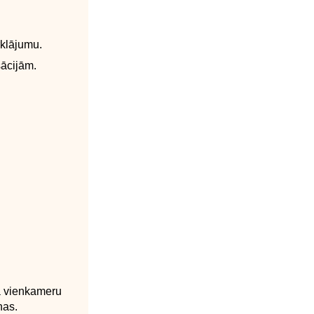
rklājumu.
sācijām.
a vienkameru
nas.