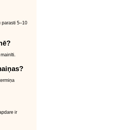
u parasti 5–10
enē?
mainīti.
omaiņas?
gtermiņa
apdare ir