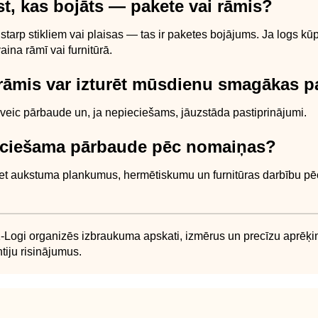
t, kas bojāts — pakete vai rāmis?
tarp stikliem vai plaisas — tas ir paketes bojājums. Ja logs kūp
aina rāmī vai furnitūrā.
 rāmis var izturēt mūsdienu smagākas p
veic pārbaude un, ja nepieciešams, jāuzstāda pastiprinājumi.
eciešama pārbaude pēc nomaiņas?
t aukstuma plankumus, hermētiskumu un furnitūras darbību pē
K-Logi organizēs izbraukuma apskati, izmērus un precīzu aprēķin
tiju risinājumus.