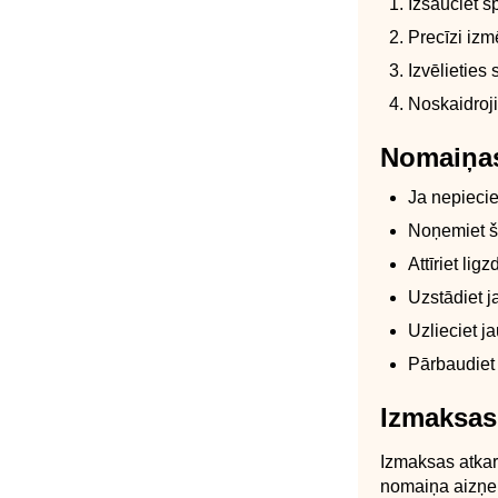
Izsauciet s
Precīzi izm
Izvēlieties
Noskaidroji
Nomaiņas
Ja nepiecie
Noņemiet št
Attīriet li
Uzstādiet j
Uzlieciet j
Pārbaudiet
Izmaksas
Izmaksas atkar
nomaiņa aizņem