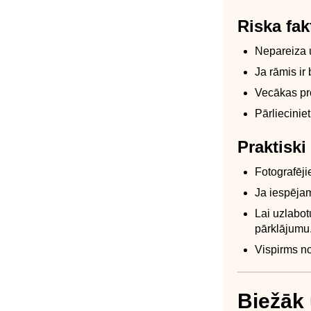
Riska fak
Nepareiza u
Ja rāmis ir
Vecākas pr
Pārliecinie
Praktisk
Fotografēji
Ja iespēja
Lai uzlabot
pārklājumu
Vispirms no
Biežāk 