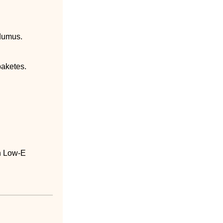
udumus.
paketes.
un Low-E