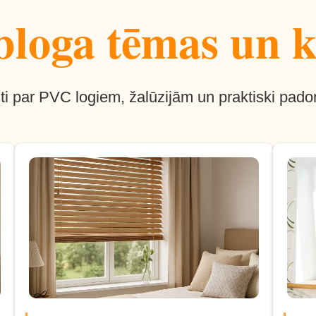
loga tēmas un k
ti par PVC logiem, žalūzijām un praktiski pado