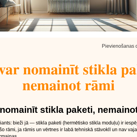
Pievienošanas 
var nomainīt stikla pa
nemainot rāmi
 nomainīt stikla paketi, nemaino
riants: bieži jā — stikla paketi (hermētisko stikla moduļu) ir ies
o rāmi, ja rāmis un vērtnes ir labā tehniskā stāvoklī un nav vaj
izmaiņas.