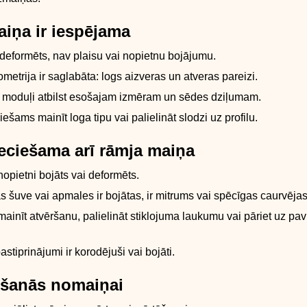
iņa ir iespējama
eformēts, nav plaisu vai nopietnu bojājumu.
metrija ir saglabāta: logs aizveras un atveras pareizi.
a moduļi atbilst esošajam izmēram un sēdes dziļumam.
ešams mainīt loga tipu vai palielināt slodzi uz profilu.
eciešama arī rāmja maiņa
 nopietni bojāts vai deformēts.
 šuve vai apmales ir bojātas, ir mitrums vai spēcīgas caurvējas
mainīt atvēršanu, palielināt stiklojuma laukumu vai pāriet uz pa
stiprinājumi ir korodējuši vai bojāti.
šanās nomaiņai