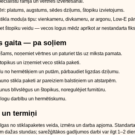
peciālistu rāmja un vērtnes izvērtēšanai.
ēri: platums, augstums, sēdes dziļums, štopiku izvietojums.
 stikla moduļa tipu: vienkameru, divkameru, ar argonu, Low-E pā
et štopiku veidu — vecos logus mēdz aprīkot ar nestandarta fik
 gaita — pa soļiem
šams, noņemiet vērtnes un paturiet tās uz mīksta pamata.
opikus un izņemiet veco stikla paketi.
gzdu no hermētiķiem un putām, pārbaudiet ligzdas dziļumu.
auno stikla paketi ar pareiziem balstiņiem un atstarpēm.
aunus blīvslēgus un štopikus, noregulējiet furnitūru.
 logu darbību un hermētiskumu.
 un termiņi
īgas no stiklapaketes veida, izmēra un darba apjoma. Standart
 dažas stundas; sarežģītākos gadījumos darbi var ilgt 1–2 die