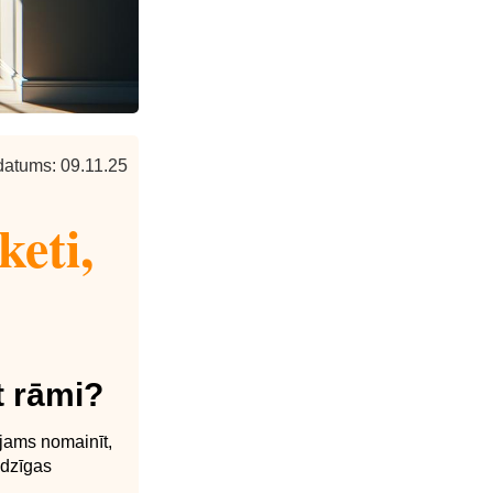
datums: 09.11.25
keti,
t rāmi?
pējams nomainīt,
adzīgas