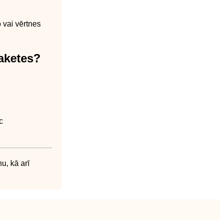
 vai vērtnes
aketes?
c
u, kā arī