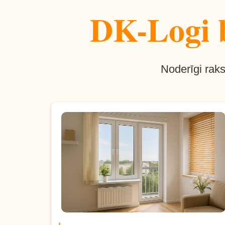
DK-Logi b
Noderīgi raks