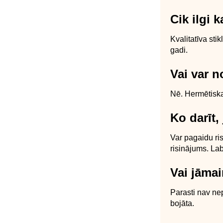
Cik ilgi 
Kvalitatīva sti
gadi.
Vai var n
Nē. Hermētiska 
Ko darīt,
Var pagaidu ris
risinājums. Lab
Vai jāmai
Parasti nav nep
bojāta.