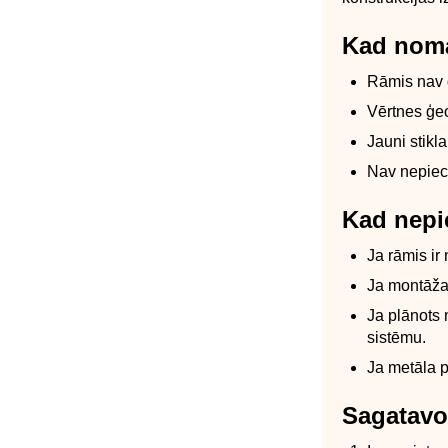
Kad noma
Rāmis nav d
Vērtnes ģeo
Jauni stikl
Nav nepieci
Kad nepi
Ja rāmis ir
Ja montāžas
Ja plānots 
sistēmu.
Ja metāla pa
Sagatavo