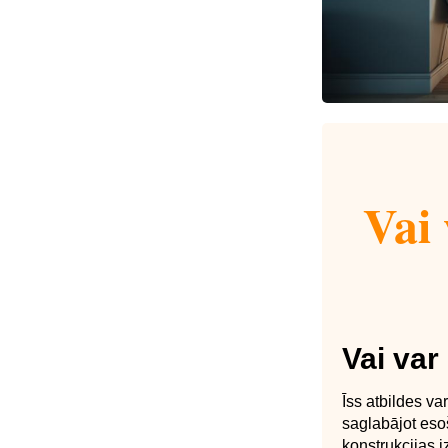
Vai 
Vai var
Īss atbildes va
saglabājot esoš
konstrukcijas 