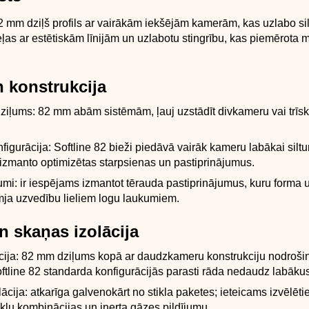
82 mm dziļš profils ar vairākām iekšējām kamerām, kas uzlabo sil
ceļas ar estētiskām līnijām un uzlabotu stingrību, kas piemērota
n konstrukcija
iļums: 82 mm abām sistēmām, ļauj uzstādīt divkameru vai trīsk
igurācija: Softline 82 bieži piedāvā vairāk kameru labākai siltum
 izmanto optimizētas starpsienas un pastiprinājumus.
umi: ir iespējams izmantot tērauda pastiprinājumus, kuru forma
mja uzvedību lieliem logu laukumiem.
n skaņas izolācija
ācija: 82 mm dziļums kopā ar daudzkameru konstrukciju nodroši
oftline 82 standarda konfigurācijās parasti rāda nedaudz labākus
ācija: atkarīga galvenokārt no stikla paketes; ieteicams izvēlēt
klu kombinācijas un inerta gāzes pildījumu.