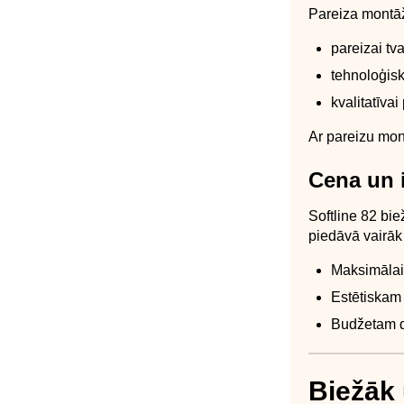
Pareiza montāž
pareizai tv
tehnoloģis
kvalitatīva
Ar pareizu mon
Cena un 
Softline 82 bie
piedāvā vairāk 
Maksimālai 
Estētiskam 
Budžetam dr
Biežāk 