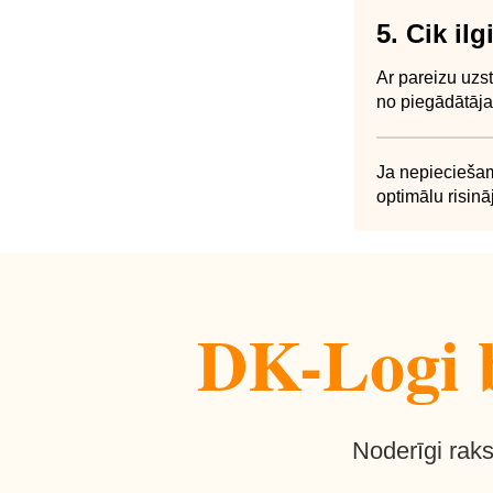
5. Cik il
Ar pareizu uzs
no piegādātāja
Ja nepieciešam
optimālu risin
DK-Logi b
Noderīgi raks