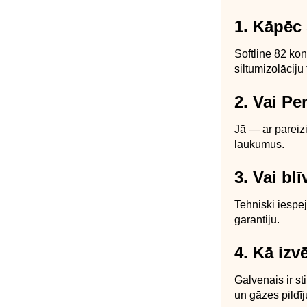
1. Kāpēc 
Softline 82 ko
siltumizolāciju
2. Vai Pe
Jā — ar pareizi
laukumus.
3. Vai bl
Tehniski iespē
garantiju.
4. Kā izv
Galvenais ir st
un gāzes pildī