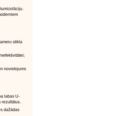
tumizolāciju.
 moderniem
ameru stikla
efektivitātei;
 un novietojums
na labas U-
 rezultātus.
ies dažādas