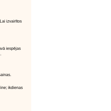
ai izvairītos
dāvā iespējas
.
sainas.
line; ikdienas