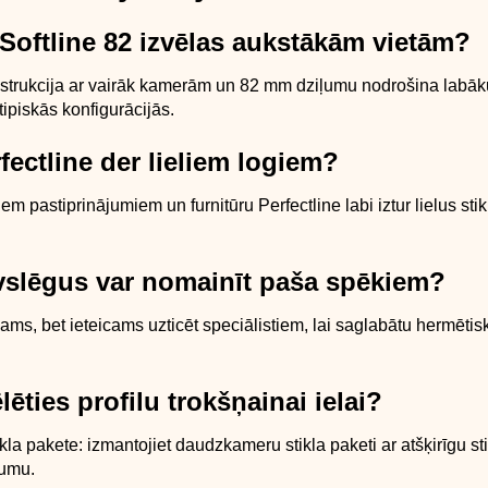
Softline 82 izvēlas aukstākām vietām?
nstrukcija ar vairāk kamerām un 82 mm dziļumu nodrošina labāk
 tipiskās konfigurācijās.
rfectline der lieliem logiem?
em pastiprinājumiem un furnitūru Perfectline labi iztur lielus sti
īvslēgus var nomainīt paša spēkiem?
jams, bet ieteicams uzticēt speciālistiem, lai saglabātu hermēti
ēlēties profilu trokšņainai ielai?
ikla pakete: izmantojiet daudzkameru stikla paketi ar atšķirīgu s
jumu.