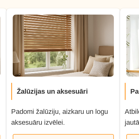
Žalūzijas un aksesuāri
Pa
Padomi žalūziju, aizkaru un logu
Atbi
aksesuāru izvēlei.
jaut