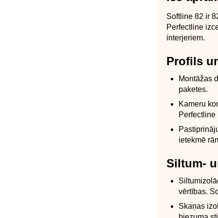
Softline 82 ir 
Perfectline iz
interjeriem.
Profils u
Montāžas dz
paketes.
Kameru konf
Perfectline
Pastiprināj
ietekmē rā
Siltum- u
Siltumizol
vērtības. S
Skaņas izol
biezuma sti