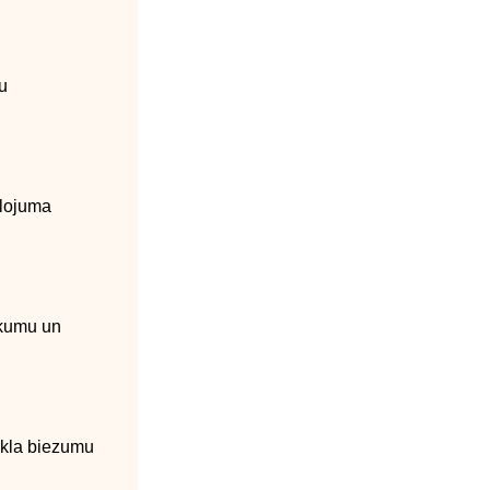
u
klojuma
skumu un
tikla biezumu