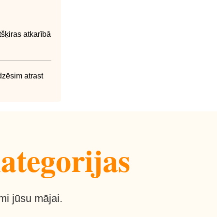
šķiras atkarībā
dzēsim atrast
ategorijas
mi jūsu mājai.