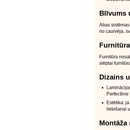
Blīvums u
Abas sistēmas 
no caurvēja, sv
Furnitūr
Furnitūra nosak
slēptai furnitū
Dizains 
Laminācijas
Perfectline
Estētika: j
lietošanai u
Montāža 