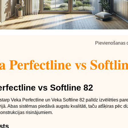
Pievienošanas 
 Perfectline vs Softli
rfectline vs Softline 82
starp Veka Perfectline un Veka Softline 82 palīdz izvēlēties pa
ijā. Abas sistēmas piedāvā augstu kvalitāti, taču atšķiras pēc d
onstrukcijas risinājumiem.
sts