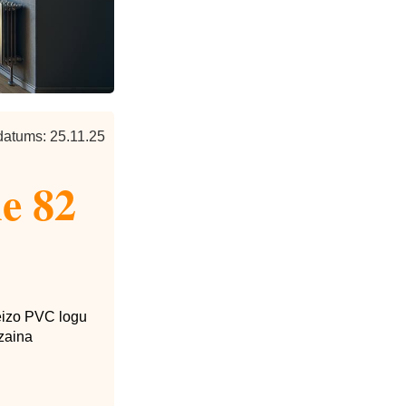
datums: 25.11.25
ne 82
reizo PVC logu
izaina