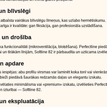
n blīvslēgi
atbalsta vairākus blīvslēgu līmeņus, kas uzlabo hermētiskumu. L
arīga ir kvalitāte: gan fiksācija, gan profesionāla uzstādīšana.
a un drošība
a funkcionalitāti (mikroventilācija, bloķēšana). Perfectline pie
rai un tīrākām līnijām, Softline 82 ir pārbaudīta un uzticama izvēle
un apdare
 iespējas: abu profilu virsmas var laminēt koka tonī vai vienkrā
 bieži piedāvā šaurākas redzamās daļas un elegantu izskatu.
a vēlaties minimālisma vai «premium» izskatu, izvēlieties Perfect
n izturībai — Softline 82.
un ekspluatācija