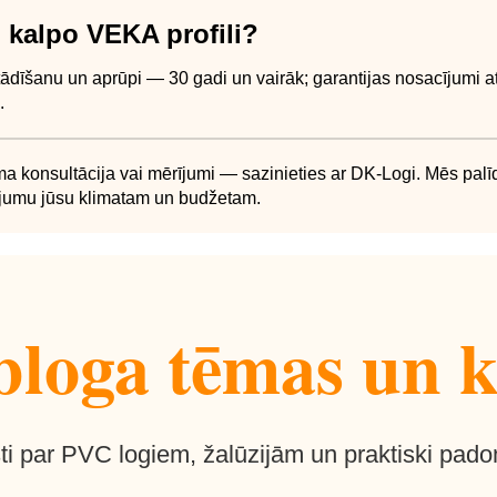
gi kalpo VEKA profili?
tādīšanu un aprūpi — 30 gadi un vairāk; garantijas nosacījumi at
.
a konsultācija vai mērījumi — sazinieties ar DK-Logi. Mēs palī
ājumu jūsu klimatam un budžetam.
loga tēmas un k
ti par PVC logiem, žalūzijām un praktiski pado