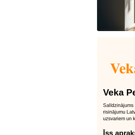
Veka
Veka Pe
Salīdzinājums 
risinājumu Latv
uzsvariem un k
Īss aprak