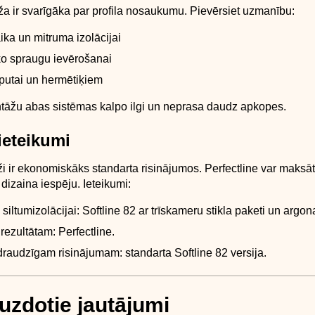
a ir svarīgāka par profila nosaukumu. Pievērsiet uzmanību:
aika un mitruma izolācijai
ko spraugu ievērošanai
i putai un hermētiķiem
tāžu abas sistēmas kalpo ilgi un neprasa daudz apkopes.
ieteikumi
ži ir ekonomiskāks standarta risinājumos. Perfectline var maksāt
dizaina iespēju. Ieteikumi:
siltumizolācijai: Softline 82 ar trīskameru stikla paketi un argon
rezultātam: Perfectline.
audzīgam risinājumam: standarta Softline 82 versija.
uzdotie jautājumi