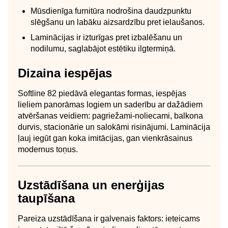
Mūsdienīga furnitūra nodrošina daudzpunktu
slēgšanu un labāku aizsardzību pret ielaušanos.
Laminācijas ir izturīgas pret izbalēšanu un
nodilumu, saglabājot estētiku ilgtermiņā.
Dizaina iespējas
Softline 82 piedāvā elegantas formas, iespējas
lieliem panorāmas logiem un saderību ar dažādiem
atvēršanas veidiem: pagriežami-noliecami, balkona
durvis, stacionārie un salokāmi risinājumi. Laminācija
ļauj iegūt gan koka imitācijas, gan vienkrāsainus
modernus toņus.
Uzstādīšana un enerģijas
taupīšana
Pareiza uzstādīšana ir galvenais faktors: ieteicams