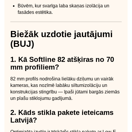
Būvēm, kur svarīga laba skaņas izolācija un
fasādes estētika.
Biežāk uzdotie jautājumi
(BUJ)
1. Kā Softline 82 atšķiras no 70
mm profiliem?
82 mm profils nodrošina lielāku dziļumu un vairāk
kameras, kas nozīmē labāku siltumizolāciju un
konstrukcijas stingrību — īpaši jūtami bargās ziemās
un plašu stiklojumu gadījumā.
2. Kāds stikla pakete ieteicams
Latvijā?
Optimizēta izvēle ir trīskāršs stikla pakete ar Low-E