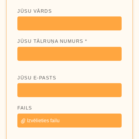
JŪSU VĀRDS
JŪSU TĀLRUŅA NUMURS *
JŪSU E-PASTS
FAILS
Izvēlieties failu