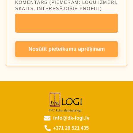
KOMENTĀRS (PIEMĒRAM: LOGU IZMĒRI,
SKAITS, INTERESĒJOŠIE PROFILI)
Nosūtīt pieteikumu aprēķinam
info@dk-logi.lv
+371 29 521 435