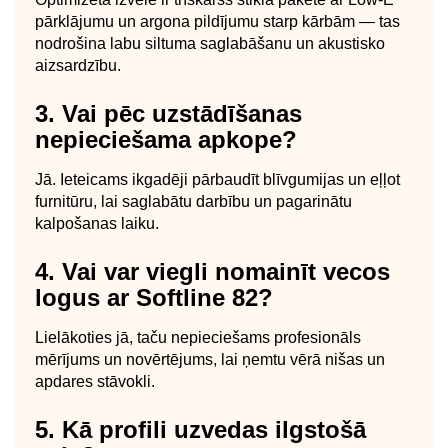
pārklājumu un argona pildījumu starp kārbām — tas
nodrošina labu siltuma saglabāšanu un akustisko
aizsardzību.
3. Vai pēc uzstādīšanas
nepieciešama apkope?
Jā. Ieteicams ikgadēji pārbaudīt blīvgumijas un eļļot
furnitūru, lai saglabātu darbību un pagarinātu
kalpošanas laiku.
4. Vai var viegli nomainīt vecos
logus ar Softline 82?
Lielākoties jā, taču nepieciešams profesionāls
mērījums un novērtējums, lai ņemtu vērā nišas un
apdares stāvokli.
5. Kā profili uzvedas ilgstošā