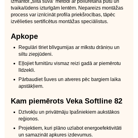
izmantot „siltā šuva” metodi ar poliuretāna putu un
tvaika/ūdens izturīgām lentēm. Nepareizs montāžas
process var iznīcināt profila priekšrocības, tāpēc
izvēlieties sertificētus montāžas speciālistus.
Apkope
Regulāri tīriet blīvgumijas ar mīkstu drāniņu un
siltu ziepjūdeni.
Eļļojiet furnitūru vismaz reizi gadā ar piemērotu
līdzekli.
Pārbaudiet šuves un atveres pēc bargiem laika
apstākļiem.
Kam piemērots Veka Softline 82
Dzīvokļu un privātmāju īpašniekiem aukstākos
reģionos.
Projektiem, kuri plāno uzlabot energoefektivitāti
un samazināt apkures izdevumus.