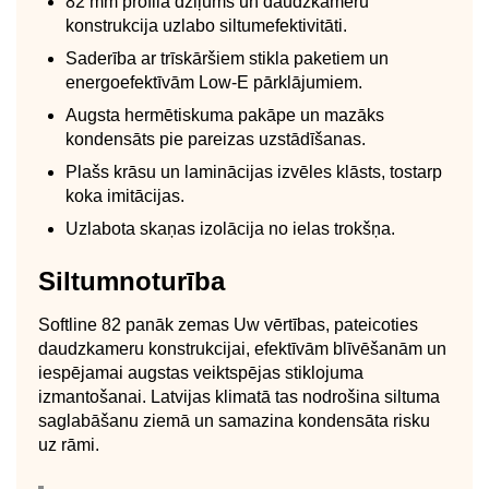
82 mm profila dziļums un daudzkameru
konstrukcija uzlabo siltumefektivitāti.
Saderība ar trīskāršiem stikla paketiem un
energoefektīvām Low-E pārklājumiem.
Augsta hermētiskuma pakāpe un mazāks
kondensāts pie pareizas uzstādīšanas.
Plašs krāsu un laminācijas izvēles klāsts, tostarp
koka imitācijas.
Uzlabota skaņas izolācija no ielas trokšņa.
Siltumnoturība
Softline 82 panāk zemas Uw vērtības, pateicoties
daudzkameru konstrukcijai, efektīvām blīvēšanām un
iespējamai augstas veiktspējas stiklojuma
izmantošanai. Latvijas klimatā tas nodrošina siltuma
saglabāšanu ziemā un samazina kondensāta risku
uz rāmi.