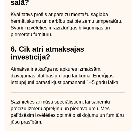
salā?
Kvalitatīvs profils ar pareizu montāžu saglabā
hermētiskumu un darbību pat pie zemu temperatūru.
Svarīgi izvēlēties mrazizturīgas blīvgumijas un
piemērotu furnitūru.
6. Cik ātri atmaksājas
investīcija?
Atmaksa ir atkarīga no apkures izmaksām,
dzīvojamās platības un logu laukuma. Enerģijas
ietaupījumi parasti kļūst pamanāmi 1–5 gadu laikā.
Sazinieties ar mūsu speciālistiem, lai saņemtu
precīzu izmēru aprēķinu un piedāvājumu. Mēs
palīdzēsim izvēlēties optimālo stiklojumu un furnitūru
jūsu prasībām.