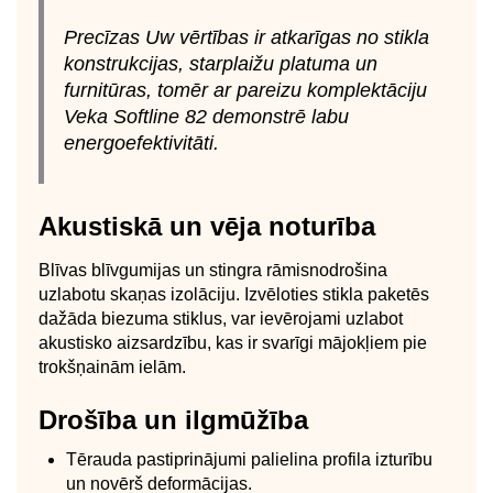
Precīzas Uw vērtības ir atkarīgas no stikla
konstrukcijas, starplaižu platuma un
furnitūras, tomēr ar pareizu komplektāciju
Veka Softline 82 demonstrē labu
energoefektivitāti.
Akustiskā un vēja noturība
Blīvas blīvgumijas un stingra rāmisnodrošina
uzlabotu skaņas izolāciju. Izvēloties stikla paketēs
dažāda biezuma stiklus, var ievērojami uzlabot
akustisko aizsardzību, kas ir svarīgi mājokļiem pie
trokšņainām ielām.
Drošība un ilgmūžība
Tērauda pastiprinājumi palielina profila izturību
un novērš deformācijas.