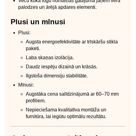
Vecu koka logu nomaiņas gadījumā jāņem vērā
palodzes un ārējā apdares elementi.
Plusi un mīnusi
Plusi:
Augsta energoefektivitāte ar trīskāršu stikla
paketi.
Laba skaņas izolācija.
Daudz iespēju dizainā un krāsās.
Ilgstoša dimensiju stabilitāte.
Mīnusi:
Augstāka cena salīdzinājumā ar 60–70 mm
profiliem.
Nepieciešama kvalitatīva montāža un
furnitūra, lai iegūtu optimālu rezultātu.