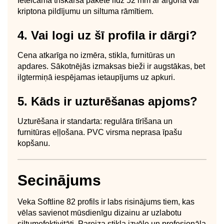
Ieteicama trīskārša pakete līdz 52 mm ar argona vai
kriptona pildījumu un siltuma rāmītiem.
4. Vai logi uz šī profila ir dārgi?
Cena atkarīga no izmēra, stikla, furnitūras un
apdares. Sākotnējās izmaksas bieži ir augstākas, bet
ilgtermiņā iespējamas ietaupījums uz apkuri.
5. Kāds ir uzturēšanas apjoms?
Uzturēšana ir standarta: regulāra tīrīšana un
furnitūras eļļošana. PVC virsma neprasa īpašu
kopšanu.
Secinājums
Veka Softline 82 profils ir labs risinājums tiem, kas
vēlas savienot mūsdienīgu dizainu ar uzlabotu
siltumefektivitāti. Pareiza stikla izvēle un profesionāla