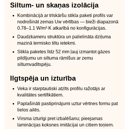
Siltum- un skaņas izolācija
Kombinācijā ar trīskāršu stikla paketi profils var
nodrošināt zemas Uw vērtības — bieži diapazonā
0.78–1.1 W/m²·K atkarībā no konfigurācijas.
Daudzkameru struktūra un palielināta dziļuma
mazinā termisko tiltu ietekmi.
Stikla paketes līdz 52 mm ļauj izmantot gāzes
pildījumu un siltuma rāmīšus ar zemu
siltumvadītspēju.
Ilgtspēja un izturība
Veka ir starptautiski atzīts profilu ražotājs ar
kvalitātes sertifikātiem.
Paplašināti pastiprinājumi uztur vērtnes formu pat
lielos ailēs.
Virsma izturīgi pret izbalēšanu; pieejamas
laminācijas koksnes imitācijai un citiem toņiem.