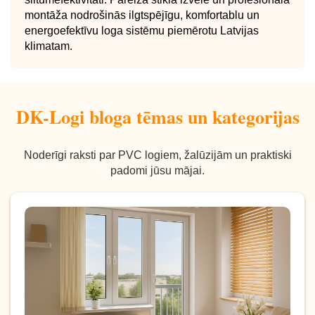
montāža nodrošinās ilgtspējīgu, komfortablu un
energoefektīvu loga sistēmu piemērotu Latvijas
klimatam.
DK-Logi bloga tēmas un kategorijas
Noderīgi raksti par PVC logiem, žalūzijām un praktiski
padomi jūsu mājai.