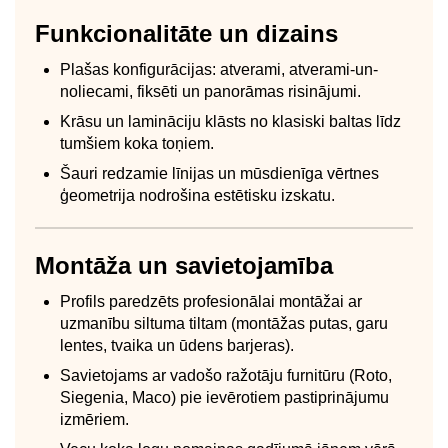
Funkcionalitāte un dizains
Plašas konfigurācijas: atverami, atverami-un-
noliecami, fiksēti un panorāmas risinājumi.
Krāsu un lamināciju klāsts no klasiski baltas līdz
tumšiem koka toņiem.
Šauri redzamie līnijas un mūsdienīga vērtnes
ģeometrija nodrošina estētisku izskatu.
Montāža un savietojamība
Profils paredzēts profesionālai montāžai ar
uzmanību siltuma tiltam (montāžas putas, garu
lentes, tvaika un ūdens barjeras).
Savietojams ar vadošo ražotāju furnitūru (Roto,
Siegenia, Maco) pie ievērotiem pastiprinājumu
izmēriem.