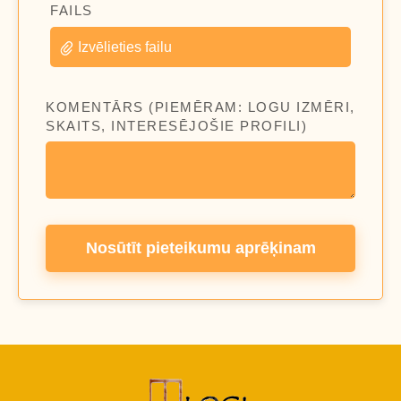
FAILS
Izvēlieties failu
KOMENTĀRS (PIEMĒRAM: LOGU IZMĒRI,
SKAITS, INTERESĒJOŠIE PROFILI)
Nosūtīt pieteikumu aprēķinam