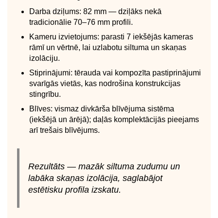
Darba dziļums: 82 mm — dziļāks nekā
tradicionālie 70–76 mm profili.
Kameru izvietojums: parasti 7 iekšējās kameras
rāmī un vērtnē, lai uzlabotu siltuma un skaņas
izolāciju.
Stiprinājumi: tērauda vai kompozīta pastiprinājumi
svarīgās vietās, kas nodrošina konstrukcijas
stingrību.
Blīves: vismaz divkārša blīvējuma sistēma
(iekšējā un ārējā); daļās komplektācijās pieejams
arī trešais blīvējums.
Rezultāts — mazāk siltuma zudumu un
labāka skaņas izolācija, saglabājot
estētisku profila izskatu.