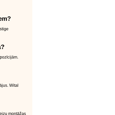
iem?
stige
ā?
pozīcijām.
ājus. Wital
reizu montāžas