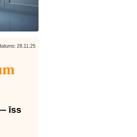
datums: 28.11.25
ium
— īss