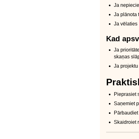
Ja nepiecie
Ja plānota 
Ja vēlaties
Kad apsv
Ja prioritā
skaņas slā
Ja projektu
Praktis
Pieprasiet 
Saņemiet pi
Pārbaudiet k
Skaidroiet 