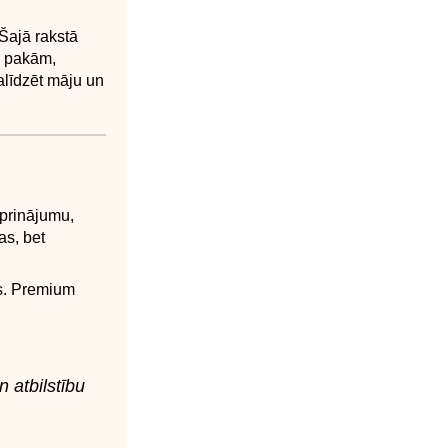
 Šajā rakstā
a pakām,
alīdzēt māju un
iprinājumu,
as, bet
es. Premium
 atbilstību