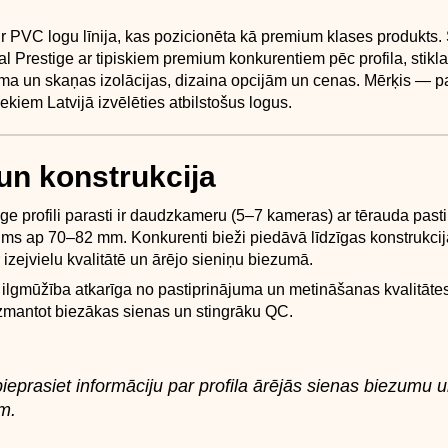
ir PVC logu līnija, kas pozicionēta kā premium klases produkts.
al Prestige ar tipiskiem premium konkurentiem pēc profila, stikl
ltuma un skaņas izolācijas, dizaina opcijām un cenas. Mērķis — p
ekiem Latvijā izvēlēties atbilstošus logus.
 un konstrukcija
ige profili parasti ir daudzkameru (5–7 kameras) ar tērauda past
ļums ap 70–82 mm. Konkurenti bieži piedāvā līdzīgas konstrukcij
r izejvielu kvalitātē un ārējo sieniņu biezumā.
 ilgmūžība atkarīga no pastiprinājuma un metināšanas kvalitāt
izmantot biezākas sienas un stingrāku QC.
eprasiet informāciju par profila ārējās sienas biezumu un
m.