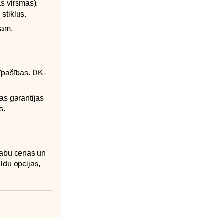
s virsmas).
stiklus.
jām.
 īpašības. DK-
as garantijas
s.
 labu cenas un
ldu opcijas,