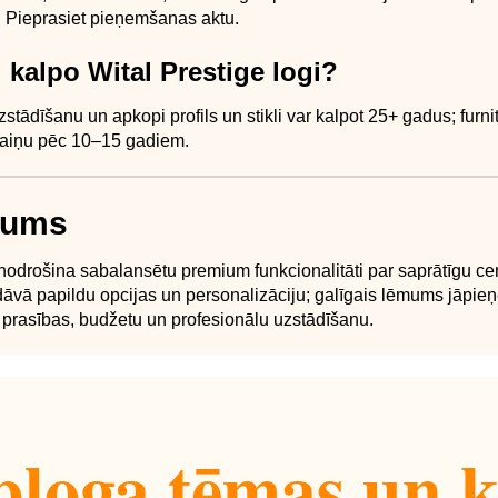
. Pieprasiet pieņemšanas aktu.
gi kalpo Wital Prestige logi?
zstādīšanu un apkopi profils un stikli var kalpot 25+ gadus; furnit
aiņu pēc 10–15 gadiem.
jums
 nodrošina sabalansētu premium funkcionalitāti par saprātīgu ce
dāvā papildu opcijas un personalizāciju; galīgais lēmums jāpi
 prasības, budžetu un profesionālu uzstādīšanu.
loga tēmas un k