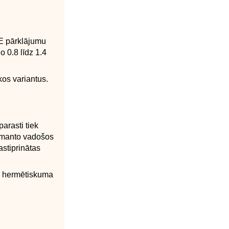
-E pārklājumu
 0.8 līdz 1.4
kos variantus.
parasti tiek
zmanto vadošos
astiprinātas
ka hermētiskuma