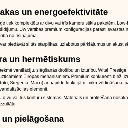
pakas un energoefektivitāte
ige tiek komplektēts ar divu vai trīs kameru stikla paketēm, Low
ildījumu. Uw vērtības premium konfigurācijās parasti svārstās no
ībā no risinājuma.
var piedāvāt siltās starplikas, uzlabotus pārklājumus un akustis
ūra un hermētiskums
etekmē ventilāciju, slēgšanās drošību un izturību. Wital Prestige 
r uzticamiem Eiropas mehānismiem. Premium konkurenti bieži i
Roto, Siegenia, Maco) ar papildu funkcijām: mikrovēdināšana, p
vandalizācijas elementi.
: divu vai trīs kontūru sistēmas. Materiāls un profilēšana nosa
ezultātu.
 un pielāgošana