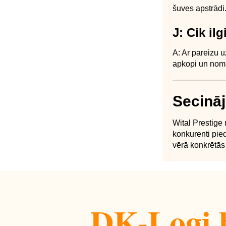
šuves apstrādi
J: Cik il
A: Ar pareizu u
apkopi un nom
Secinā
Wital Prestige
konkurenti pie
vērā konkrētās
DK-Logi b