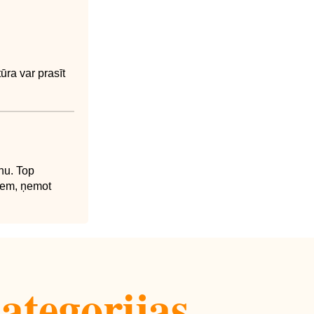
ūra var prasīt
nu. Top
eņem, ņemot
ategorijas