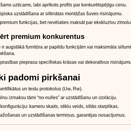
šams uzticams, labi aprīkots profils par konkurētspējīgu cenu.
tipiska uzstādīšana ar siltinātas montāžas šuves risinājumu.
 premium funkcijas, bet nevēlaties maksāt par ekskluzīvu zīmolu
ērt premium konkurentus
te ir augstākā furnitūra ar papildu funkcijām vai maksimāla siltum
pēšana.
 prasības pieprasa specifiskas krāsas vai dekoratīvus risinājum
ki padomi pirkšanai
sertifikātus un testu protokolus (Uw, Rw).
lnu izmaksu tāmi “no-nulles” ar uzstādīšanu un izolāciju.
onfigurāciju: kameru skaits, stiklu veids, siltās starplikas.
ražošanas un uzstādīšanas termiņus, garantijas nosacījumus.