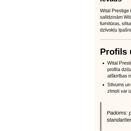
Wital Prestige 
salīdzinām Wit
furnitūras, si
dzīvokļu īpašni
Profils
Wital Prest
profila dzi
atšķirības i
Stīvums un
zīmoli var 
Padoms: pi
standartie