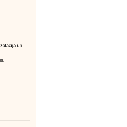
.
izolācija un
us.