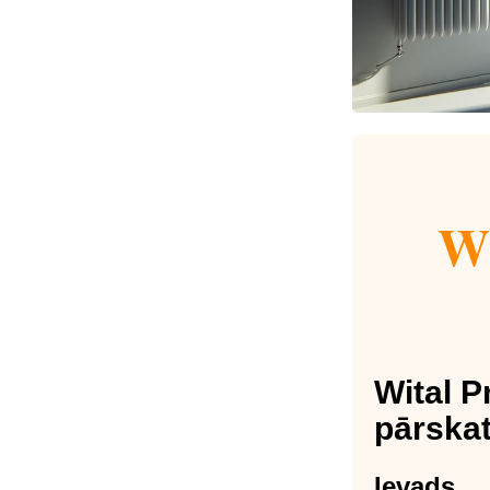
Wi
Wital P
pārska
Ievads