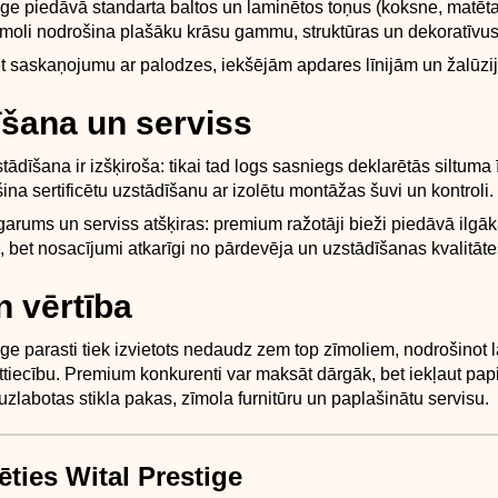
ige piedāvā standarta baltos un laminētos toņus (koksne, matēta
oli nodrošina plašāku krāsu gammu, struktūras un dekoratīvus 
t saskaņojumu ar palodzes, iekšējām apdares līnijām un žalūzi
šana un serviss
tādīšana ir izšķiroša: tikai tad logs sasniegs deklarētās siltuma
ina sertificētu uzstādīšanu ar izolētu montāžas šuvi un kontroli.
garums un serviss atšķiras: premium ražotāji bieži piedāvā ilgāk
, bet nosacījumi atkarīgi no pārdevēja un uzstādīšanas kvalitāte
 vērtība
ige parasti tiek izvietots nedaudz zem top zīmoliem, nodrošinot
attiecību. Premium konkurenti var maksāt dārgāk, bet iekļaut papi
zlabotas stikla pakas, zīmola furnitūru un paplašinātu servisu.
ēties Wital Prestige