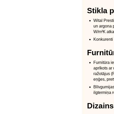
Stikla 
Wital Prest
un argona p
W/m²K atkar
Konkurenti 
Furnit
Furnitūra i
aprīkots a
ražotājus (
eņģes, pret
Blīvgumijas
ilgtermiņa r
Dizains