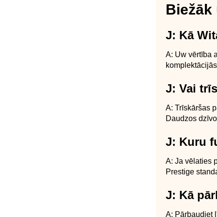
Biežāk 
J: Kā Wit
A: Uw vērtība a
komplektācijās
J: Vai tr
A: Trīskāršas 
Daudzos dzīvok
J: Kuru f
A: Ja vēlaties 
Prestige standa
J: Kā pā
A: Pārbaudiet 