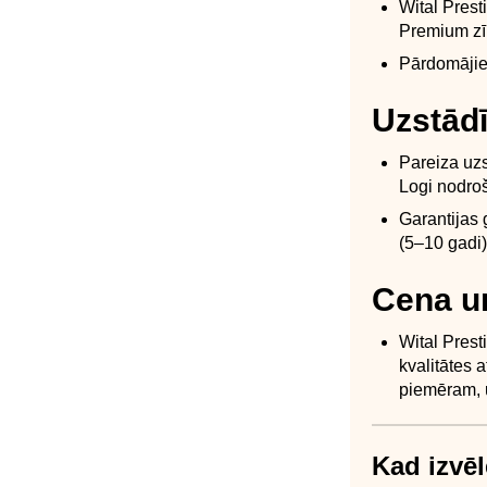
Wital Prest
Premium zīm
Pārdomājie
Uzstādī
Pareiza uzs
Logi nodroš
Garantijas 
(5–10 gadi)
Cena un
Wital Prest
kvalitātes 
piemēram, u
Kad izvēl