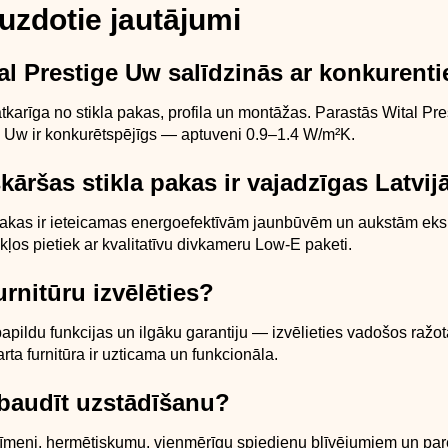
uzdotie jautājumi
al Prestige Uw salīdzinās ar konkurent
tkarīga no stikla pakas, profila un montāžas. Parastās Wital Pre
 Uw ir konkurētspējīgs — aptuveni 0.9–1.4 W/m²K.
īskāršas stikla pakas ir vajadzīgas Latvij
pakas ir ieteicamas energoefektīvām jaunbūvēm un aukstām eks
ļos pietiek ar kvalitatīvu divkameru Low-E paketi.
urnitūru izvēlēties?
papildu funkcijas un ilgāku garantiju — izvēlieties vadošos ražot
rta furnitūra ir uzticama un funkcionāla.
rbaudīt uzstādīšanu?
līmeni, hermētiskumu, vienmērīgu spiedienu blīvējumiem un pa