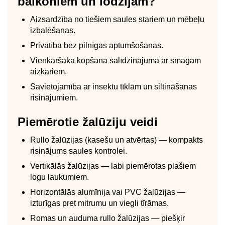
balkoniem un lodžijām?
Aizsardzība no tiešiem saules stariem un mēbeļu
izbalēšanas.
Privātība bez pilnīgas aptumšošanas.
Vienkāršāka kopšana salīdzinājumā ar smagām
aizkariem.
Savietojamība ar insektu tīklām un siltināšanas
risinājumiem.
Piemērotie žalūziju veidi
Rullo žalūzijas (kasešu un atvērtas) — kompakts
risinājums saules kontrolei.
Vertikālās žalūzijas — labi piemērotas plašiem
logu laukumiem.
Horizontālās alumīnija vai PVC žalūzijas —
izturīgas pret mitrumu un viegli tīrāmas.
Romas un auduma rullo žalūzijas — piešķir