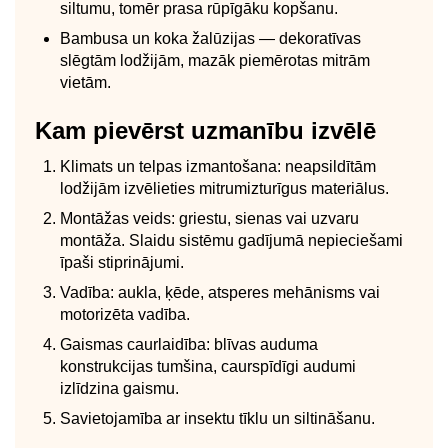
siltumu, tomēr prasa rūpīgāku kopšanu.
Bambusa un koka žalūzijas — dekoratīvas
slēgtām lodžijām, mazāk piemērotas mitrām
vietām.
Kam pievērst uzmanību izvēlē
Klimats un telpas izmantošana: neapsildītām
lodžijām izvēlieties mitrumizturīgus materiālus.
Montāžas veids: griestu, sienas vai uzvaru
montāža. Slaidu sistēmu gadījumā nepieciešami
īpaši stiprinājumi.
Vadība: aukla, ķēde, atsperes mehānisms vai
motorizēta vadība.
Gaismas caurlaidība: blīvas auduma
konstrukcijas tumšina, caurspīdīgi audumi
izlīdzina gaismu.
Savietojamība ar insektu tīklu un siltināšanu.