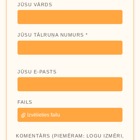
JŪSU VĀRDS
JŪSU TĀLRUŅA NUMURS *
JŪSU E-PASTS
FAILS
Izvēlieties failu
KOMENTĀRS (PIEMĒRAM: LOGU IZMĒRI,