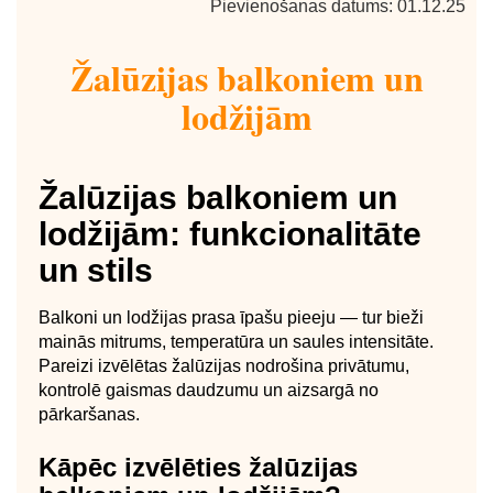
Pievienošanas datums: 01.12.25
Žalūzijas balkoniem un
lodžijām
Žalūzijas balkoniem un
lodžijām: funkcionalitāte
un stils
Balkoni un lodžijas prasa īpašu pieeju — tur bieži
mainās mitrums, temperatūra un saules intensitāte.
Pareizi izvēlētas žalūzijas nodrošina privātumu,
kontrolē gaismas daudzumu un aizsargā no
pārkaršanas.
Kāpēc izvēlēties žalūzijas