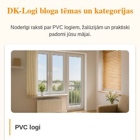
DK-Logi bloga tēmas un kategorijas
Noderīgi raksti par PVC logiem, žalūzijām un praktiski
padomi jūsu mājai.
PVC logi