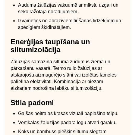
Auduma žalūzijas vakuumē ar mīkstu uzgali un
seko ražotāja norādījumiem.
Izvairieties no abrazīviem tīrīšanas līdzekļiem un
spēcīgiem šķīdinātājiem.
Enerģijas taupīšana un
siltumizolācija
Žalūzijas samazina siltuma zudumus ziemā un
pārkaršanu vasarā. Termo rullo žalūzijas ar
atstarojošu aizmugurējo slāni vai izolētas lameles
palielina efektivitāti. Kombinācija ar biezām
aizkariem nodrošina labāku siltumizolāciju.
Stila padomi
Gaišas neitrālas krāsas vizuāli paplašina telpu.
Vertikālās žalūzijas padara logu atveri garāku.
Koks un bambuss piešķir siltumu slēgtām