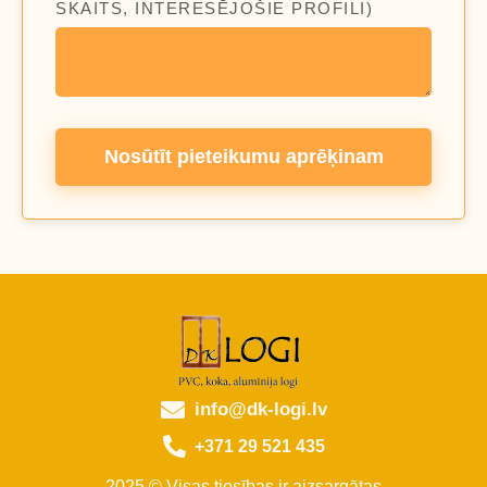
SKAITS, INTERESĒJOŠIE PROFILI)
Nosūtīt pieteikumu aprēķinam
info@dk-logi.lv
+371 29 521 435
2025 © Visas tiesības ir aizsargātas