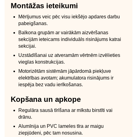
Montāžas ieteikumi
Mērījumus veic pēc visu iekšējo apdares darbu
pabeigšanas.
Balkona grupām ar vairākām aizvēršanas
sekcijām ieteicams individuāls risinājums katrai
sekcijai.
Uzstādīšanai uz atveramām vērtnēm izvēlieties
vieglas konstrukcijas.
Motorizētām sistēmām jāpārdomā piekļuve
elektrības avotam; akumulatora risinājums ir
iespēja bez vadu ierīkošanas.
Kopšana un apkope
Regulāra sausā tīrīšana ar mīkstu birstīti vai
drānu.
Alumīnija un PVC lameles tīra ar maigu
ziepjūdeni, pēc tam nosusina.