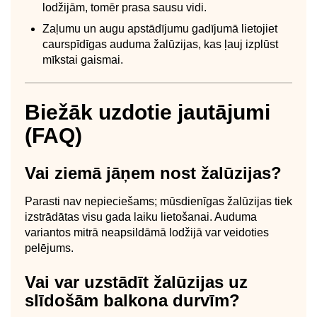
lodžijām, tomēr prasa sausu vidi.
Zaļumu un augu apstādījumu gadījumā lietojiet
caurspīdīgas auduma žalūzijas, kas ļauj izplūst
mīkstai gaismai.
Biežāk uzdotie jautājumi
(FAQ)
Vai ziemā jāņem nost žalūzijas?
Parasti nav nepieciešams; mūsdienīgas žalūzijas tiek
izstrādātas visu gada laiku lietošanai. Auduma
variantos mitrā neapsildāmā lodžijā var veidoties
pelējums.
Vai var uzstādīt žalūzijas uz
slīdošām balkona durvīm?