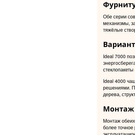
Фурниту
Обе серии со
механизмы, за
тяжёлые створ
Вариант
Ideal 7000 по
энергосберег
стеклопакеты
Ideal 4000 ч
решениями. П
дерева, струк
Монтаж 
Монтаж обеих 
более точное 
эксплуатацио