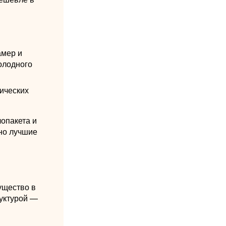
амер и
олодного
тических
лопакета и
тно лучшие
ущество в
руктурой —