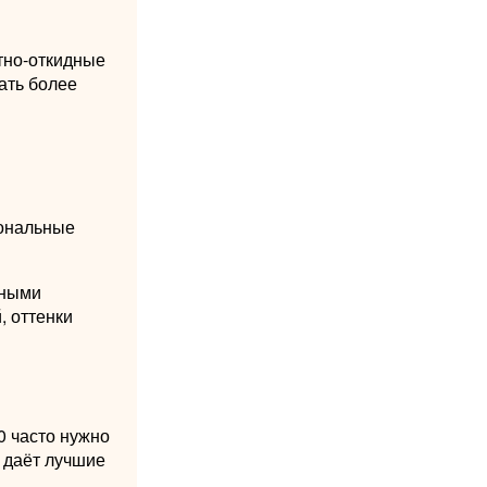
тно-откидные
ать более
иональные
рными
, оттенки
0 часто нужно
т даёт лучшие