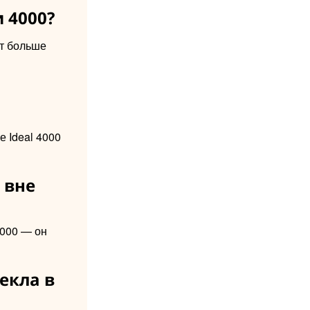
и 4000?
ет больше
е Ideal 4000
 вне
7000 — он
екла в