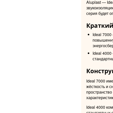
Aluplast — Id
звукоизоляцию
серия будет о
Краткий
Ideal 7000
повышенну
энергосбе
Ideal 400
стандартны
Констру
Ideal 7000 им
жёсткость и с
пространство
характеристи
Ideal 4000 ко
стандартных о