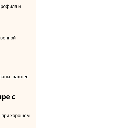
профиля и
твенной
ваны, важнее
ире с
о при хорошем