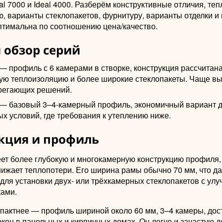
eal 7000 и Ideal 4000. Разберём конструктивные отличия, теп
, варианты стеклопакетов, фурнитуру, варианты отделки и 
птимальна по соотношению цена/качество.
 обзор серий
 — профиль с 6 камерами в створке, конструкция рассчитан
ю теплоизоляцию и более широкие стеклопакеты. Чаще в
регающих решений.
0 — базовый 3–4-камерный профиль, экономичный вариант 
х условий, где требования к утеплению ниже.
кция и профиль
еет более глубокую и многокамерную конструкцию профиля
нижает теплопотери. Его ширина рамы обычно 70 мм, что да
 для установки двух- или трёхкамерных стеклопакетов с у
ками.
мпактнее — профиль шириной около 60 мм, 3–4 камеры, до
кон в панельных и кирпичных домах. Он легче и зачастую 