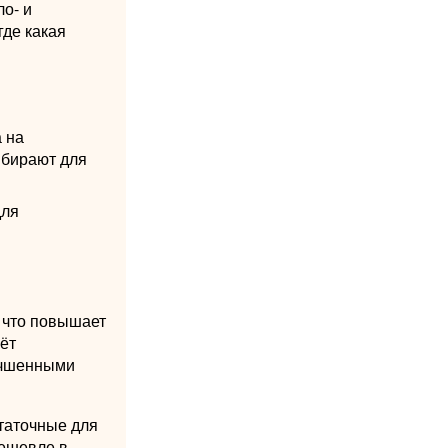
ло- и
где какая
а на
ыбирают для
для
, что повышает
ёт
лучшенными
статочные для
дешевле в