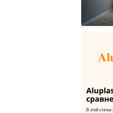
Al
Aluplas
сравн
В этой стать