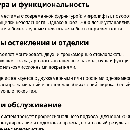
ра и функциональность
вместимы с современной фурнитурой: микролифты, поворо
щёлки безопасности. Однако в Ideal 7000 легче устанавлив
ки и более крупные стеклопакеты без потери жёсткости.
ы остекления и отделки
зволяет монтировать двух- и трёхкамерные стеклопакеты,
ающие стекла, аргоном заполненные пакеты, мультифункц
 с низкоэмиссионными покрытиями.
аще используется с двухкамерными или простыми однокаме
алитра ламинаций и цветов для обеих серий широка: белый
турные покрытия.
и обслуживание
систем требует профессионального подхода. Для Ideal 700
регулирование и подготовка проёма, но итоговый результа
нные характеристики.