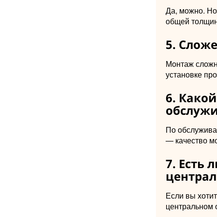
Да, можно. Н
общей толщин
5. Сложе
Монтаж сложне
установке про
6. Како
обслуж
По обслужива
— качество м
7. Есть 
централ
Если вы хоти
центральном 