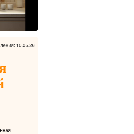
ления: 10.05.26
я
й
енная