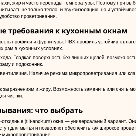
пахи, жир и часто перепады температуры. Поэтому при выб
читывать не только тепло- и звукоизоляцию, но и устойчивос
 удобство проветривания.
е требования к кухонным окнам
кость профиля и фурнитуры. ПВХ-профиль устойчив к влаге
х рам в кухонных условиях.
ухода. Гладкая поверхность без лишних щелей, возможност
раму и подоконник.
вентиляция. Наличие режима микропроветривания или кла
к загрязнениям и жиру. Возможность заменить или снять мо
ля чистки.
рывания: что выбрать
откидные (tilt-and-turn) окна — универсальный вариант. Он
туп для мытья и позволяют обеспечить как широкое провет
 микропроветривание.