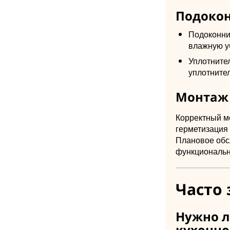
Подокон
Подоконни
влажную у
Уплотните
уплотните
Монтаж 
Корректный м
герметизация 
Плановое обс
функциональн
Часто 
Нужно л
кухонно