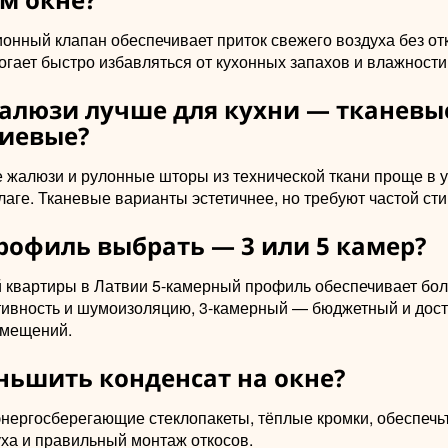
ионный клапан обеспечивает приток свежего воздуха без о
огает быстро избавляться от кухонных запахов и влажности
алюзи лучше для кухни — тканевы
иевые?
жалюзи и рулонные шторы из технической ткани проще в у
лаге. Тканевые варианты эстетичнее, но требуют частой сти
рофиль выбрать — 3 или 5 камер?
й квартиры в Латвии 5-камерный профиль обеспечивает бо
ивность и шумоизоляцию, 3-камерный — бюджетный и дос
омещений.
ньшить конденсат на окне?
энергосберегающие стеклопакеты, тёплые кромки, обеспечь
уха и правильный монтаж откосов.