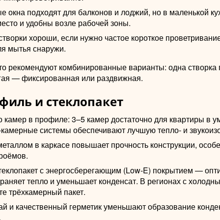
 окна подходят для балконов и лоджий, но в маленькой ку
есто и удобны возле рабочей зоны.
творки хороши, если нужно частое короткое проветривание
ля мытья снаружи.
сто рекомендуют комбинированные варианты: одна створка 
угая — фиксированная или раздвижная.
филь и стеклопакет
о камер в профиле: 3–5 камер достаточно для квартиры в 
5-камерные системы обеспечивают лучшую тепло- и звукоиз
металлом в каркасе повышает прочность конструкции, особ
роёмов.
теклопакет с энергосберегающим (Low-E) покрытием — оп
храняет тепло и уменьшает конденсат. В регионах с холодн
те трёхкамерный пакет.
ай и качественный герметик уменьшают образование конде
.