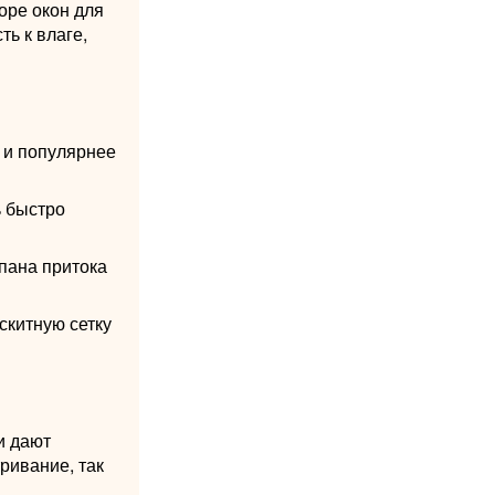
оре окон для
ть к влаге,
 и популярнее
ь быстро
пана притока
скитную сетку
и дают
ривание, так