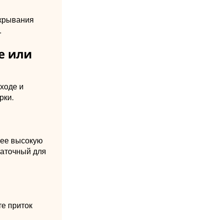
ткрывания
.
е или
ходе и
рки.
лее высокую
таточный для
те приток