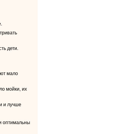
.
тривать
ть дети.
ают мало
о мойки, их
и и лучше
ни оптимальны