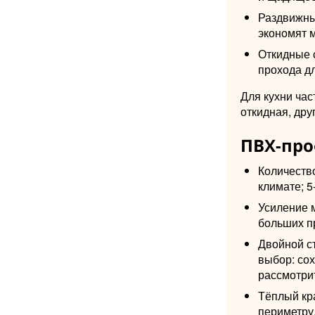
Раздвижные
экономят м
Откидные с
прохода д
Для кухни ча
откидная, др
ПВХ-про
Количеств
климате; 
Усиление 
больших п
Двойной с
выбор: со
рассмотри
Тёплый кр
периметру