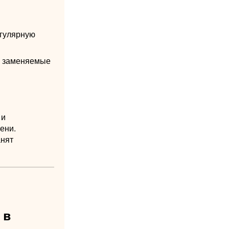
егулярную
; заменяемые
 и
ени.
анят
 в