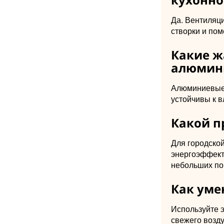
Да. Вентиляц
створки и пом
Какие ж
алюмин
Алюминиевые 
устойчивы к в
Какой п
Для городско
энергоэффект
небольших п
Как уме
Используйте 
свежего возд