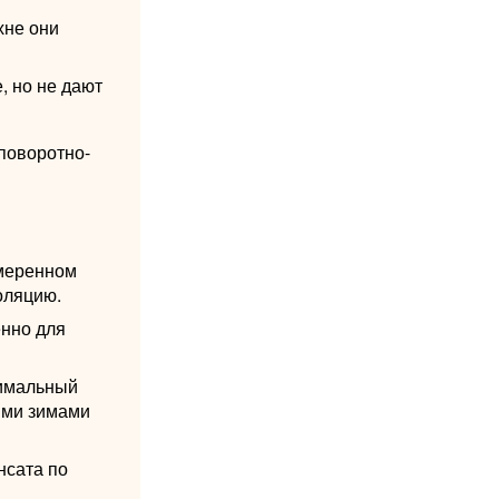
хне они
, но не дают
поворотно-
умеренном
оляцию.
енно для
тимальный
ыми зимами
нсата по