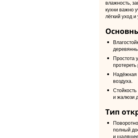
влажность, за
кухни важно у
лёгкий уход и
Основны
Влагостой
деревянны
Простота 
протереть 
Надёжная 
воздуха.
Стойкость 
и жалюзи д
Тип отк
Поворотно-
полный дос
и щадящее