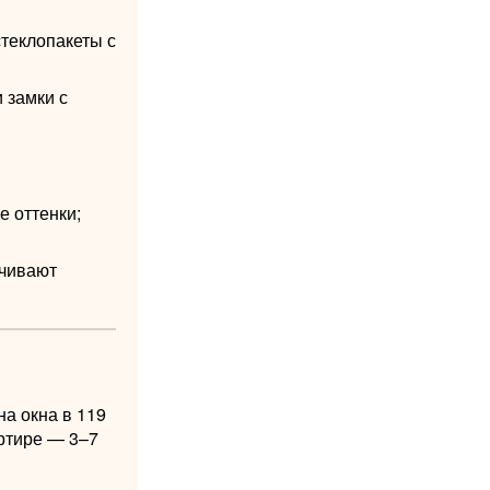
теклопакеты с
 замки с
е оттенки;
ичивают
на окна в 119
артире — 3–7