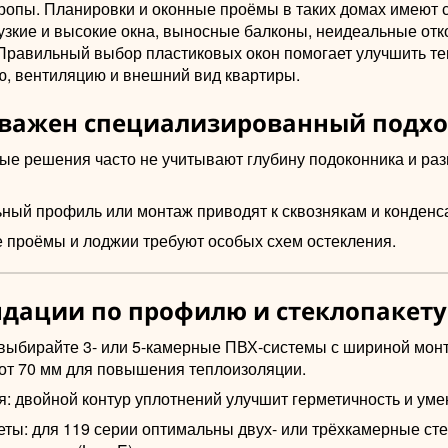
ропы. Планировки и оконные проёмы в таких домах имеют 
узкие и высокие окна, выносные балконы, неидеальные отк
Правильный выбор пластиковых окон помогает улучшить те
ю, вентиляцию и внешний вид квартиры.
важен специализированный подх
ые решения часто не учитывают глубину подоконника и ра
ный профиль или монтаж приводят к сквознякам и конденса
 проёмы и лоджии требуют особых схем остекления.
дации по профилю и стеклопакету
выбирайте 3- или 5-камерные ПВХ-системы с шириной мон
 от 70 мм для повышения теплоизоляции.
я: двойной контур уплотнений улучшит герметичность и ум
еты: для 119 серии оптимальны двух- или трёхкамерные сте