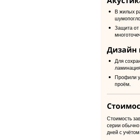
Акустик
В жилых р
шумопогл
Защита от
многоточе
Дизайн 
Для сохра
ламинация
Профили у
проём.
Стоимос
Стоимость зав
серии обычно 
дней с учётом