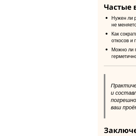
Частые 
Нужен ли 
не меняет
Как сокра
откосов и 
Можно ли п
герметичн
Практиче
и состав
погрешно
ваш проё
Заключ