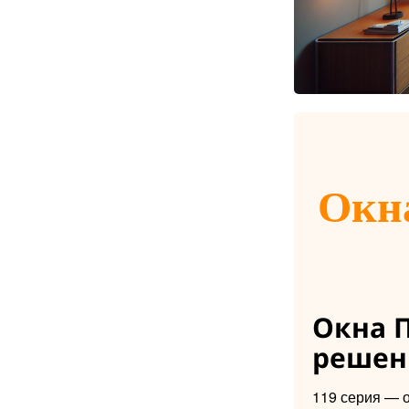
Окна
Окна П
решен
119 серия — 