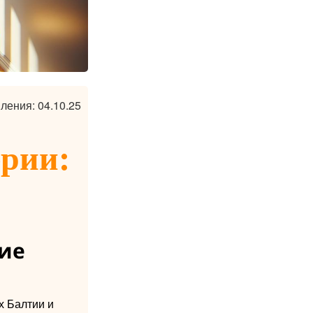
ления: 04.10.25
ерии:
шие
х Балтии и