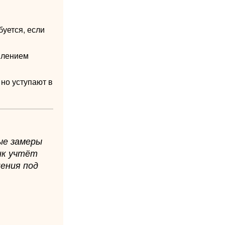
уется, если
еплением
 но уступают в
ые замеры
ик учтёт
ения под