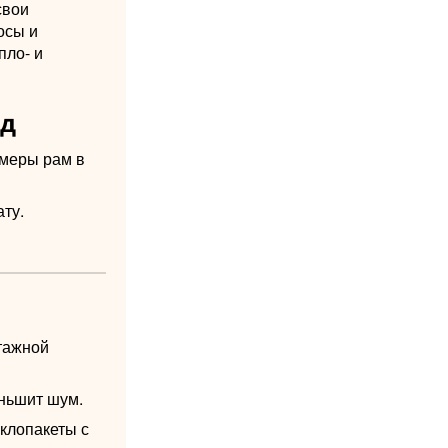
свои
осы и
пло- и
од
змеры рам в
ту.
тажной
еньшит шум.
клопакеты с