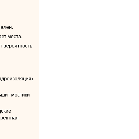
пален.
ет места.
т вероятность
идроизоляция)
ьшит мостики
дские
рректная