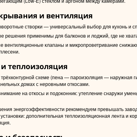
регающим (Low-E) стеклом и аргоном между камерами.
крывания и вентиляция
оворотные створки — универсальный выбор для кухонь и с
е решения применимы для балконов и лоджий, где не хвата
е вентиляционные клапаны и микропроветривание снижаю
плесени.
и теплоизоляция
 трёхконтурной схеме (пена — пароизоляция — наружная г
анельных домах с неровными откосами.
внимание на откосы и подоконник: утепление снаружи умен
ения энергоэффективности рекомендуем превышать заво
 установки: дополнительная теплоизоляционная лента и ко
яция.