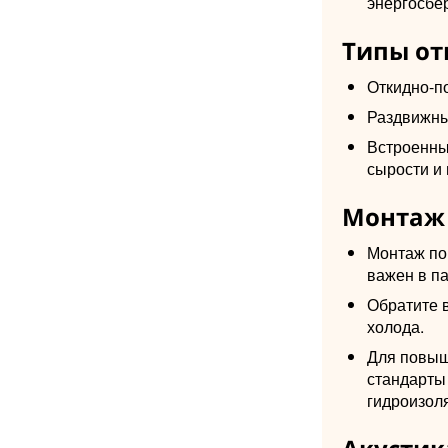
энергосбе
Типы от
Откидно-п
Раздвижны
Встроенны
сырости и 
Монтаж 
Монтаж по
важен в п
Обратите 
холода.
Для повыш
стандарты
гидроизол