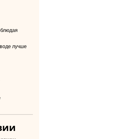
облюдая
иводе лучше
.
е
вии