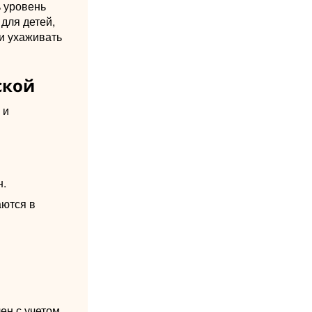
ь уровень
для детей,
и ухаживать
ской
 и
н.
аются в
ен с учетом