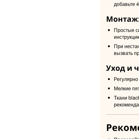
добавьте 4
Монтаж:
Простые с
инструкци
При неста
вызвать п
Уход и 
Регулярно
Мелкие пя
Ткани blac
рекоменда
Реком