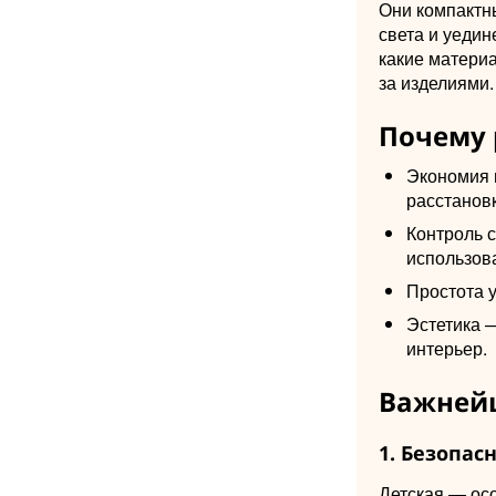
Они компактн
света и уедин
какие материа
за изделиями.
Почему 
Экономия 
расстанов
Контроль с
использова
Простота у
Эстетика 
интерьер.
Важней
1. Безопас
Детская — ос