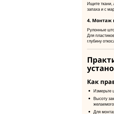
Ищите ткани, 
запаха и с ма
4. Монтаж 
Рулонные што
Для пластиков
глубину откос
Практи
устано
Как пра
Измерьте ш
Высоту зам
желаемого
Для монта