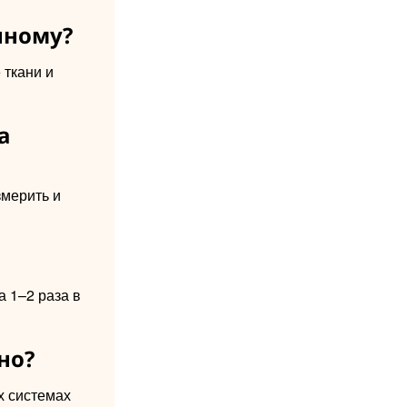
нному?
 ткани и
а
мерить и
а 1–2 раза в
но?
х системах