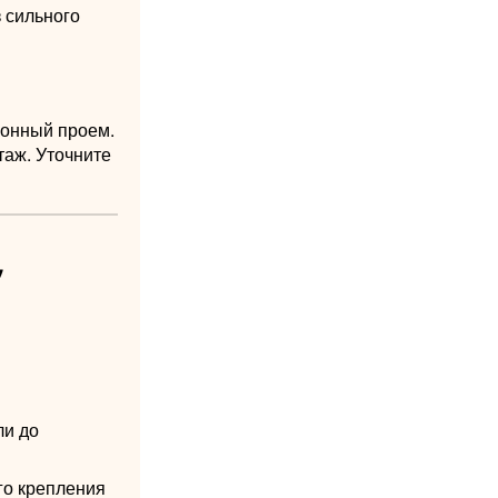
 сильного
конный проем.
таж. Уточните
,
ли до
го крепления