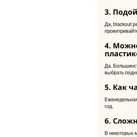
3. Подо
Да, blackout 
проветривайт
4. Можн
пластик
Да. Большинс
выбрать подх
5. Как 
Еженедельная 
год.
6. Слож
В некоторых 