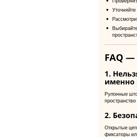
Проверяйт
Уточняйте
Рассмотри
Выбирайте
пространст
FAQ —
1. Нель
именно 
Рулонные што
пространство 
2. Безо
Открытые цеп
фиксаторы ил