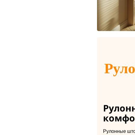
Руло
Рулон
комфор
Рулонные што