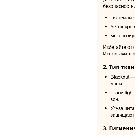
безопасности
системам 
безшнуров
моторизир
Избегайте отк
Используйте 
2. Тип тка
Blackout 
днем.
Ткани ligh
зон.
УФ-защита
защищают 
3. Гигиени