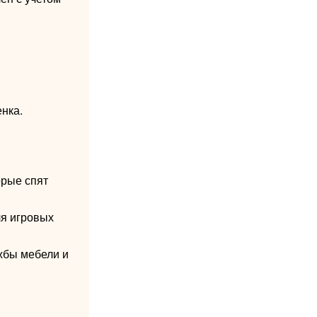
нка.
орые спят
ля игровых
жбы мебели и