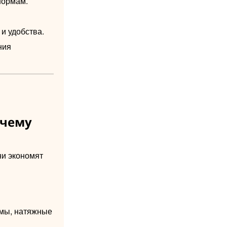
нормам.
и удобства.
ния
очему
ни экономят
змы, натяжные