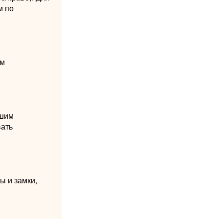
м по
ом
ьшим
вать
ы и замки,