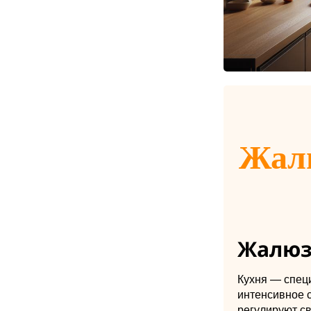
Жалю
Жалюз
Кухня — спец
интенсивное 
регулируют св