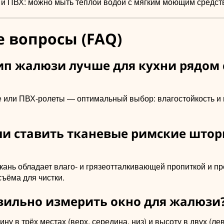
и ПВХ: можно мыть тёплой водой с мягким моющим средст
 вопросы (FAQ)
ип жалюзи лучше для кухни рядом 
или ПВХ-ролеты — оптимальный выбор: влагостойкость и 
и ставить тканевые римские штор
кань обладает влаго- и грязеотталкивающей пропиткой и п
ъёма для чистки.
вильно измерить окно для жалюзи
ну в трёх местах (верх, середина, низ) и высоту в двух (ле