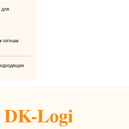
 для
к пятнам
 подходящие
 DK-Logi