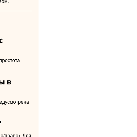
вом.
с
простота
ы в
редусмотрена
?
во/право). Для