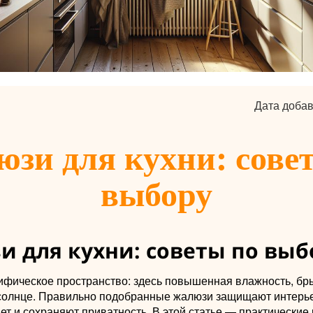
Дата добав
зи для кухни: сове
выбору
и для кухни: советы по выб
ифическое пространство: здесь повышенная влажность, бр
солнце. Правильно подобранные жалюзи защищают интерье
ет и сохраняют приватность. В этой статье — практически