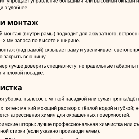
ия упрощает управление большими или высокими окнами и
цию удобнее.
 и монтаж
 монтаж (внутри рамы) подходит для аккуратного, встроенн
–2 мм запаса по высоте и ширине.
онтаж (над рамой) скрывает раму и увеличивает светонепр
о закрыть всю нишу.
мер лучше доверить специалисту: неправильные габариты п
 и плохой посадке.
чистка
 уборка: пылесос с мягкой насадкой или сухая тряпка/щётк
 пятен: мягкий моющий раствор с тёплой водой и губкой; н
ется агрессивная химия для окрашенных поверхностей.
римские шторы: лучше профессиональная химчистка или с
ой стирки (если указано производителем).