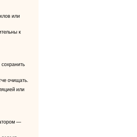
ехлов или
ительны к
 сохранить
гче очищать.
ляцией или
атором —