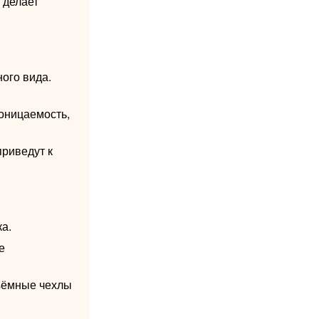
 делает
ого вида.
оницаемость,
риведут к
а.
е
ъёмные чехлы