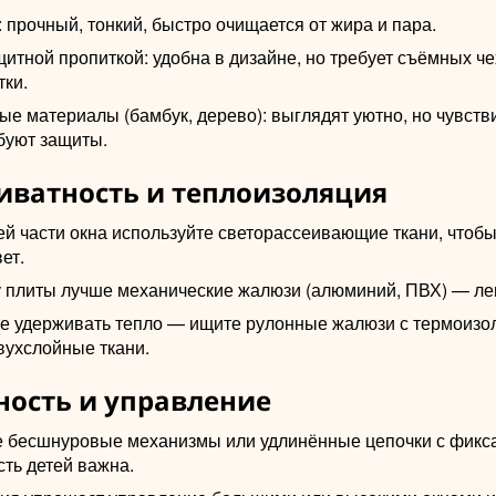
прочный, тонкий, быстро очищается от жира и пара.
щитной пропиткой: удобна в дизайне, но требует съёмных ч
тки.
е материалы (бамбук, дерево): выглядят уютно, но чувств
буют защиты.
риватность и теплоизоляция
ей части окна используйте светорассеивающие ткани, чтобы
ет.
у плиты лучше механические жалюзи (алюминий, ПВХ) — ле
те удерживать тепло — ищите рулонные жалюзи с термоизо
вухслойные ткани.
ность и управление
 бесшнуровые механизмы или удлинённые цепочки с фикс
ть детей важна.