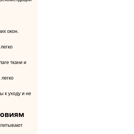
их окон.
 легко
лаге ткани и
 легко
 к уходу и не
ловиям
 впитывают