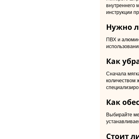
внутреннего 
инструкции п
Нужно л
ПВХ и алюмин
использовании
Как убр
Сначала мягка
количеством 
специализиро
Как обе
Выбирайте ме
устанавливае
Стоит л