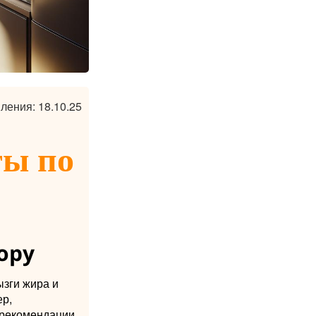
ления: 18.10.25
ты по
ору
ызги жира и
р,
е рекомендации