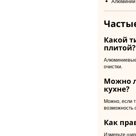
Алюминий 
Частые
Какой т
плитой?
Алюминиевые 
очистки.
Можно л
кухне?
Можно, если т
возможность с
Как пра
Измерьте шири