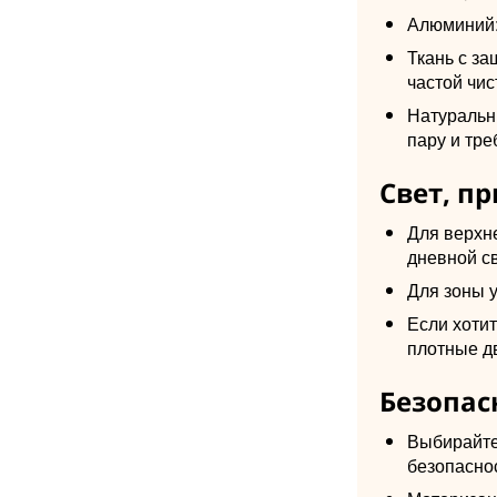
Алюминий: 
Ткань с за
частой чис
Натуральны
пару и тре
Свет, п
Для верхн
дневной св
Для зоны 
Если хоти
плотные д
Безопас
Выбирайте
безопаснос