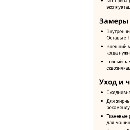
Моторизац
эксплуата
Замеры
Внутренний
Оставьте 1
Внешний м
когда нужн
Точный за
сквознякам
Уход и 
Ежедневная
Для жирных
рекоменду
Тканевые 
для машинн