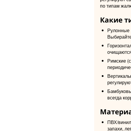
по типам жалю
Какие т
Рулонные (
Выбирайте 
Горизонта
очищаются
Римские (с
периодичес
Вертикаль
регулируют
Бамбуковы
всегда кор
Материа
ПВХ/винил
запахи, ле